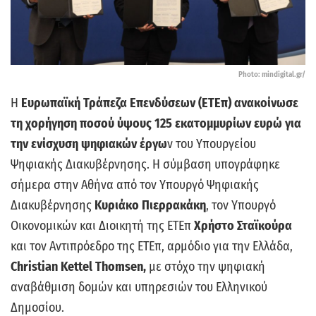
Photo: mindigital.gr/
Η
Ευρωπαϊκή Τράπεζα Επενδύσεων (ΕΤΕπ)
ανακοίνωσε
τη χορήγηση ποσού ύψους 125 εκατομμυρίων ευρώ για
την ενίσχυση ψηφιακών έργω
ν του Υπουργείου
Ψηφιακής Διακυβέρνησης. Η σύμβαση υπογράφηκε
σήμερα στην Αθήνα από τον Υπουργό Ψηφιακής
Διακυβέρνησης
Κυριάκο Πιερρακάκη
, τον Υπουργό
Οικονομικών και Διοικητή της ΕΤΕπ
Χρήστο Σταϊκούρα
και τον Αντιπρόεδρο της ΕΤΕπ, αρμόδιο για την Ελλάδα,
Christian Kettel Thomsen,
με στόχο την ψηφιακή
αναβάθμιση δομών και υπηρεσιών του Ελληνικού
Δημοσίου.