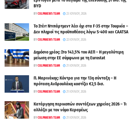
Ερντογάν μετά το πάγωμα της επένδυσης $1 δισ. της
BYD
BY
CULPANEWS TEAM
23 ΙΟΥΛΊΟΥ, 2026
Το Στέιτ Ντιπάρτμεντ λέει όχι στα F-35 στην Τουρκία –
Δεν πληροί τις προϋποθέσεις λόγω S-400 και CAATSA
BY
CULPANEWS TEAM
22 ΙΟΥΛΊΟΥ, 2026
Δημόσιο χρέος: Στο 143,5% του ΑΕΠ – Η μεγαλύτερη
μείωση στην ΕΕ σύμφωνα με τη Eurostat
BY
CULPANEWS TEAM
21 ΙΟΥΛΊΟΥ, 2026
Π. Μαρινάκης: Κόντρα για την 13η σύνταξη – Η
πρόταση Ανδρουλάκη κοστίζει €2,5 δισ.
BY
CULPANEWS TEAM
21 ΙΟΥΛΊΟΥ, 2026
Κατάργηση περικοπών συντάξεων χηρείας 2026 – Τι
αλλάζει με τον νόμο Κεραμέως
BY
CULPANEWS TEAM
21 ΙΟΥΛΊΟΥ, 2026