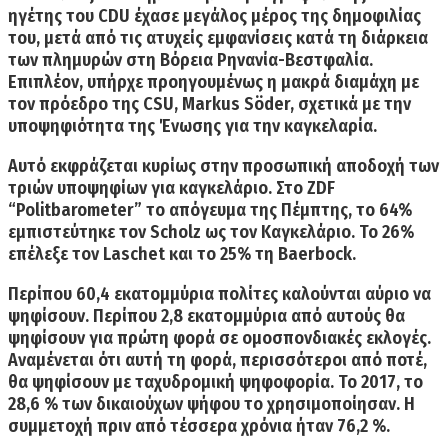
ηγέτης του CDU
έχασε μεγάλος μέρος της δημοφιλίας
του, μετά από τις ατυχείς εμφανίσεις κατά τη διάρκεια
των πλημυρών στη Βόρεια Ρηνανία-Βεστφαλία.
Επιπλέον, υπήρχε προηγουμένως η μακρά διαμάχη με
τον πρόεδρο της CSU, Markus Söder, σχετικά με την
υποψηφιότητα της Ένωσης για την καγκελαρία.
Αυτό εκφράζεται κυρίως στην
προσωπική αποδοχή των
τριών υποψηφίων
για καγκελάριο. Στο ZDF
“Politbarometer” το απόγευμα της Πέμπτης, το
64%
εμπιστεύτηκε τον Scholz
ως τον Καγκελάριο. Το
26%
επέλεξε τον Laschet
και το
25% τη Baerbock.
Περίπου
60,4 εκατομμύρια πολίτες καλούνται αύριο να
ψηφίσουν. Περίπου 2,8 εκατομμύρια από αυτούς θα
ψηφίσουν για πρώτη φορά
σε ομοσπονδιακές εκλογές.
Αναμένεται ότι αυτή τη φορά, περισσότεροι από ποτέ,
θα ψηφίσουν με
ταχυδρομική ψηφοφορία
. Το 2017, το
28,6 % των δικαιούχων ψήφου το χρησιμοποίησαν.
Η
συμμετοχή πριν από τέσσερα χρόνια ήταν 76,2 %.