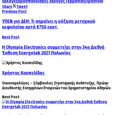
εκλογές
ομοσπονδιακές εκλογές Γερμανίας
Πράσινοι
Share
Tweet
Previous Post
ΥΠΕΝ για ΔΕΗ: Τι σημαίνει η αύξηση μετοχικού
κεφαλαίου κατά €750 εκατ.
Next Post
Η Olympia Electronics συμμετείχε στην 34η Διεθνή
Έκθεση Energetab 2021 Πολωνίας
Χρήστος Κουπελίδης
Οικονομολόγος – Σύμβουλος Στρατηγικής Ανάπτυξης. Πρώην
Διευθυντής Εισηγμένων Εταιρειών του Χρηματιστηρίου Αθηνών.
Next Post