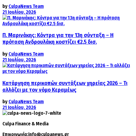
by
CulpaNews Team
21 Ιουλίου, 2026
Π. Μαρινάκης: Κόντρα για την 13η σύνταξη – Η
πρόταση Ανδρουλάκη κοστίζει €2,5 δισ.
by
CulpaNews Team
21 Ιουλίου, 2026
Κατάργηση περικοπών συντάξεων χηρείας 2026 – Τι
αλλάζει με τον νόμο Κεραμέως
by
CulpaNews Team
21 Ιουλίου, 2026
Culpa
Finance & Media
Επικοινωνία:
info@culpanews.gr