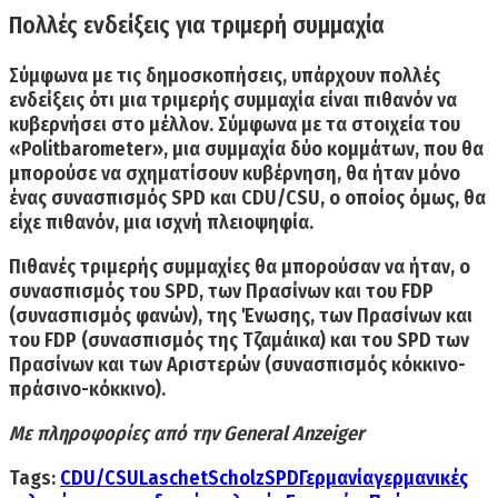
Πολλές ενδείξεις για τριμερή συμμαχία
Σύμφωνα με τις δημοσκοπήσεις, υπάρχουν πολλές
ενδείξεις ότι μια τριμερής συμμαχία είναι πιθανόν να
κυβερνήσει στο μέλλον. Σύμφωνα με τα στοιχεία του
«Politbarometer»
, μια συμμαχία δύο κομμάτων, που θα
μπορούσε να σχηματίσουν κυβέρνηση, θα ήταν μόνο
ένας
συνασπισμός SPD και CDU/CSU, ο οποίος όμως,
θα
είχε πιθανόν, μια ισχνή πλειοψηφία.
Πιθανές τριμερής συμμαχίες θα μπορούσαν να ήταν,
ο
συνασπισμός του SPD, των Πρασίνων και του FDP
(συνασπισμός φανών)
,
της Ένωσης, των Πρασίνων και
του FDP
(συνασπισμός της Τζαμάικα) και
του SPD των
Πρασίνων και των Αριστερών
(συνασπισμός
κόκκινο-
πράσινο-κόκκινο).
Mε πληροφορίες από την
General Anzeiger
Tags:
CDU/CSU
Laschet
Scholz
SPD
Γερμανία
γερμανικές