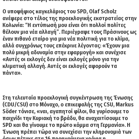
Ο υποψήφιος καγκελάριος του
SPD, Olaf Scholz
ανέφερε στο τέλος της προεκλογικής εκστρατείας στην
Κολωνία: “Η εντύπωσή μου είναι ότι πολλοί πολίτες
θέλουν μια νέα αλλαγή”
. Περιέγραψε τους Πράσινους ως
έναν πιθανό εταίρο για μια νέα πολιτική για το κλίμα,
αλλά συγχρόνως τους επέκρινε λέγοντας: «Έχουν μια
πολύ μικρή αδυναμία στην εφαρμογή» και συνέχισε
«
Αυτές οι εκλογές δεν είναι εκλογές μόνο για την
κλιματική αλλαγή. Αυτές οι εκλογές αφορούν τα
πάντα
».
Στη τελευταία προεκλογική συγκέντρωση της Ένωσης
(CDU/CSU) στο Μόναχο, ο επικεφαλής της CSU,
Markus
Söder
τόνισε, «ναι, αγαπητοί φίλοι,
θα γυρίσουμε το
παιχνίδι την Κυριακή το βράδυ,
θα αναχαιτίσουμε το
SPD και θα γίνουμε το πρώτο κόμμα στη Γερμανία». Η
Ένωση πρέπει τώρα να συνεχίσει την κληρονομιά των
όσων πέτυχε στα 16 προηγούμενα χρόνια η