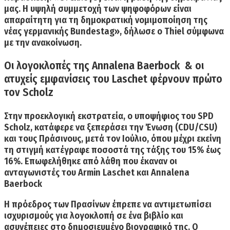
μας.
Η υψηλή συμμετοχή των ψηφοφόρων είναι
απαραίτητη για τη δημοκρατική νομιμοποίηση της
νέας γερμανικής Bundestag
», δήλωσε ο Thiel σύμφωνα
με την ανακοίνωση.
Οι λογοκλοπές της Annalena Baerbock & οι
ατυχείς εμφανίσεις του Laschet φέρνουν πρώτο
τον Scholz
Στην προεκλογική εκστρατεία, ο υποψήφιος του SPD
Scholz, κατάφερε να ξεπεράσει την Ένωση (CDU/CSU)
και τους Πράσινους, μετά τον Ιούλιο, όπου μέχρι εκείνη
τη στιγμή κατέγραφε ποσοστά της τάξης του 15% έως
16%. Επωφελήθηκε από λάθη που έκαναν οι
ανταγωνιστές του
Armin Laschet
και
Annalena
Baerbock
Η
πρόεδρος των Πρασίνων
έπρεπε να αντιμετωπίσει
ισχυρισμούς για
λογοκλοπή σε ένα βιβλίο
και
ασυνέπειες στο δημοσιευμένο βιογραφικό της.
Ο