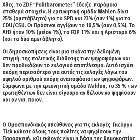
Χθες, το
ZDF “Politbarometer”
έδειξε παρόμοια
σταθερά στοιχεία. Η ερευνητική ομάδα
Wahlen
δίνει
25% (αμετάβλητο) για το SPD και 23% (συν 1%) για το
CDU/CSU
. Οι Πράσινοι αγγίζουν το 16,5% (συν 0,5%). Το
AfD ήταν 10% (μείον 1%), το FDP 11% και η Αριστερά 6%
(και τα δύο αμετάβλητα).
Οι δημοσκοπήσεις είναι μια εικόνα την δεδομένη
στιγμή, της πολιτικής διάθεσης των ψηφοφόρων και
δεν προδικάζουν το εκλογικό αποτέλεσμα. Αυτό ισχύει
ακόμη περισσότερο για αυτές τις εκλογές λόγω του
υψηλού αριθμού ακόμη αναποφάσιστων ψηφοφόρων
.
Σύμφωνα με την ερευνητική ομάδα
Wahlen,
το 35 % των
ερωτηθέντων δεν είναι σίγουρο αν θέλουν να ψηφίσουν
και αν ναι, ποιον.
Ο Ομοσπονδιακός υπεύθυνος για τις εκλογές Γκεόργκ
Τίελ κάλεσε όλους τους πολίτες να ψηφίσουν την
Παρασκευή. «Οι εκλογές είναι η βάση της δημοκρατίας