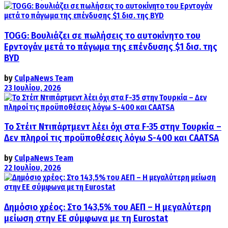
TOGG: Βουλιάζει σε πωλήσεις το αυτοκίνητο του
Ερντογάν μετά το πάγωμα της επένδυσης $1 δισ. της
BYD
by
CulpaNews Team
23 Ιουλίου, 2026
Το Στέιτ Ντιπάρτμεντ λέει όχι στα F-35 στην Τουρκία –
Δεν πληροί τις προϋποθέσεις λόγω S-400 και CAATSA
by
CulpaNews Team
22 Ιουλίου, 2026
Δημόσιο χρέος: Στο 143,5% του ΑΕΠ – Η μεγαλύτερη
μείωση στην ΕΕ σύμφωνα με τη Eurostat