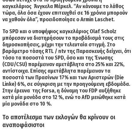
καγκελάριος Άνγκελα Μέρκελ. “
Αν κάνουμε το λάθος
τώρα, όλα όσα έχουν επιτευχθεί σε 16 χρόνια μπορούν
να χαθούν όλα”,
προειδοποίησε ο
Armin Laschet
.
Το SPD και ο υποψήφιος καγκελάριος
Olaf Scholz
μπόρεσαν να διατηρήσουν το προβάδισμά τους στις
δημοσκοπήσεις, μέχρι την τελευταία στιγμή. Στο
βαρόμετρο τάσης
RTL / ntv
της Παρασκευής δείχνει, ότι
τόσο τα ποσοστά του
SPD,
όσο και της Ένωσης
(CDU/CSU) παρέμειναν αμετάβλητα στο 25% και 22%,
αντίστοιχα. Επίσης αμετάβλητα παρέμειναν τα
ποσοστά των
Πρασίνων 17% και των Αριστερών (Die
Linke) 6%
, σε σύγκριση με την προηγούμενη εβδομάδα.
Στην έρευνα της
Forsa
, η δύναμη του
FDP αυξήθηκε
κατά μία μονάδα στο 12 %
, ενώ το
AfD μειώθηκε κατά
μία μονάδα στο 10 %.
Το αποτέλεσμα των εκλογών θα κρίνουν οι
αναποφάσιστοι