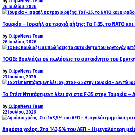
by
CulpaNews Team
26 Ιουλίου, 2026
Τουρκία – Ισραήλ σε τροχιά ρήξης: Τα F-35, το ΝΑΤΟ κ
by
CulpaNews Team
26 Ιουλίου, 2026
TOGG: Βουλιάζει σε πωλήσεις το αυτοκίνητο του Ερντο
by
CulpaNews Team
23 Ιουλίου, 2026
Το Στέιτ Ντιπάρτμεντ λέει όχι στα F-35 στην Τουρκία –
by
CulpaNews Team
22 Ιουλίου, 2026
Δημόσιο χρέος: Στο 143,5% του ΑΕΠ – Η μεγαλύτερη με