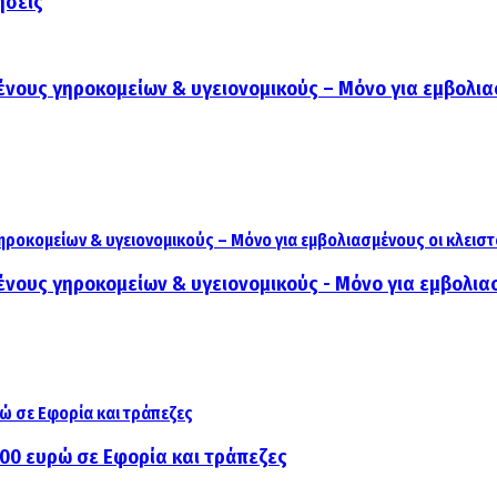
ήσεις
νους γηροκομείων & υγειονομικούς – Μόνο για εμβολιασ
νους γηροκομείων & υγειονομικούς - Μόνο για εμβολιασ
000 ευρώ σε Εφορία και τράπεζες