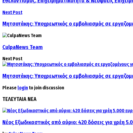
Εθελοντισμός, Επιχειρηματικότητα & Νεοφυείς Επιχειρ
Next Post
Μητσοτάκης: Υποχρεωτικός ο εμβολιασμός σε εργαζομέ
CulpaNews Team
Next Post
Μητσοτάκης: Υποχρεωτικός ο εμβολιασμός σε εργαζομέ
Please
login
to join discussion
ΤΕΛΕΥΤΑΙΑ ΝΕΑ
Νέος Εξωδικαστικός από αύριο: 420 δόσεις για χρέη 5.