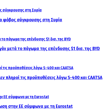
αι ο φόβος σύγκρουσης στη Συρία
γάν μετά το πάγωμα της επένδυσης $1 δισ. της BYD
 Δεν πληροί τις προϋποθέσεις λόγω S-400 και CAATSA
ίωση στην ΕΕ σύμφωνα με τη Eurostat