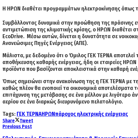
Η ΗΡΩΝ διαθέτει προγραμμάτων ηλεκτροκίνησης όπως τα
Συμβάλλοντας δυναμικά στην προώθηση της πράσινης ενέ
αντιμετώπιση της κλιματικής κρίσης, ο ΗΡΩΝ
διαθέτει 
EcoDrive. Mέσω αυτών, δίνεται η δυνατότητα σε νοικοκ
Ανανεώσιμες Πηγές Ενέργειας (ΑΠΕ).
Μάλιστα, με δεδομένο ότι ο Όμιλος ΓΕΚ ΤΕΡΝΑ αποτελεί 
αποθήκευσης καθαρής ενέργειας, ήδη οι εταιρείες
ΗΡΩΝ 
προϊόντα που βασίζονται αποκλειστικά στην καθαρή ενέ
Όπως σημειώνει στην ανακοίνωση της η ΓΕΚ ΤΕΡΝΑ με τ
καθώς πλέον θα ενοποιεί τα οικονομικά αποτελέσματα τ
επιτάχυνση της μετάβασης σε ένα μέλλον με λιγότερο ά
αερίου σε ένα διαρκώς διευρυνόμενο πελατολόγιο.
Tags:
ΓΕΚ ΤΕΡΝΑ
ΗΡΩΝ
πάροχος ηλεκτρικής ενέργειας
Share
Tweet
Previous Post