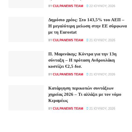
BY
CULPANEWS TEAM
22 ΙΟΥΛΊΟΥ, 2026
Δημόσιο χρέος: Στο 143,5% του ΑΕΠ –
Η μεγαλύτερη μείωση στην ΕΕ σύμφωνα
με τη Eurostat
BY
CULPANEWS TEAM
21 ΙΟΥΛΊΟΥ, 2026
Π. Μαρινάκης: Κόντρα για την 13η
σύνταξη – Η πρόταση Ανδρουλάκη
κοστίζει €2,5 δισ.
BY
CULPANEWS TEAM
21 ΙΟΥΛΊΟΥ, 2026
Κατάργηση περικοπών συντάξεων
χηρείας 2026 – Τι αλλάζει με τον νόμο
Κεραμέως
BY
CULPANEWS TEAM
21 ΙΟΥΛΊΟΥ, 2026