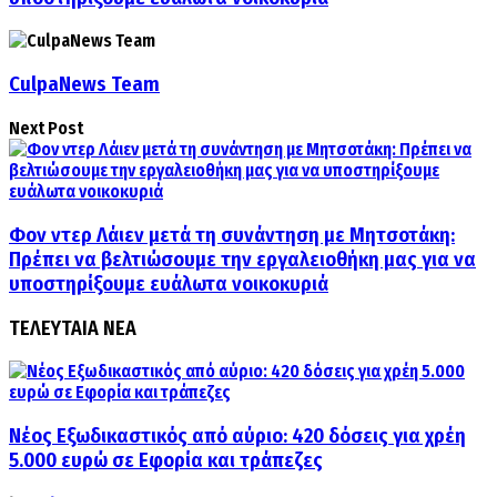
CulpaNews Team
Next Post
Φον ντερ Λάιεν μετά τη συνάντηση με Μητσοτάκη:
Πρέπει να βελτιώσουμε την εργαλειοθήκη μας για να
υποστηρίξουμε ευάλωτα νοικοκυριά
ΤΕΛΕΥΤΑΙΑ ΝΕΑ
Νέος Εξωδικαστικός από αύριο: 420 δόσεις για χρέη
5.000 ευρώ σε Εφορία και τράπεζες