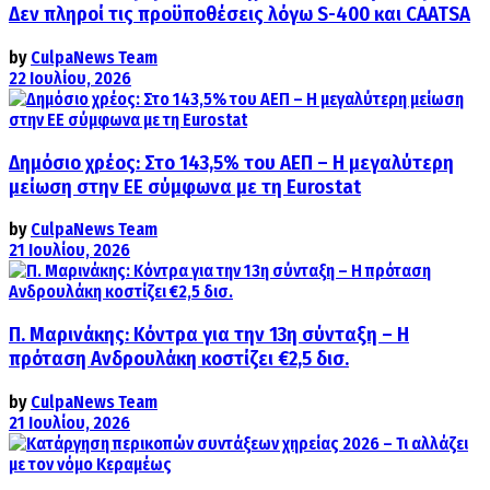
Δεν πληροί τις προϋποθέσεις λόγω S-400 και CAATSA
by
CulpaNews Team
22 Ιουλίου, 2026
Δημόσιο χρέος: Στο 143,5% του ΑΕΠ – Η μεγαλύτερη
μείωση στην ΕΕ σύμφωνα με τη Eurostat
by
CulpaNews Team
21 Ιουλίου, 2026
Π. Μαρινάκης: Κόντρα για την 13η σύνταξη – Η
πρόταση Ανδρουλάκη κοστίζει €2,5 δισ.
by
CulpaNews Team
21 Ιουλίου, 2026