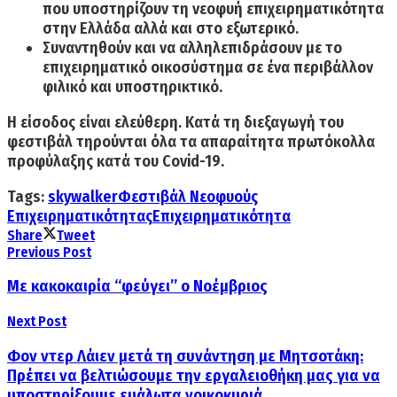
που υποστηρίζουν τη νεοφυή επιχειρηματικότητα
στην Ελλάδα αλλά και στο εξωτερικό.
Συναντηθούν και να αλληλεπιδράσουν με το
επιχειρηματικό οικοσύστημα σε ένα περιβάλλον
φιλικό και υποστηρικτικό.
Η είσοδος είναι ελεύθερη.
Κατά τη διεξαγωγή του
φεστιβάλ τηρούνται όλα τα απαραίτητα πρωτόκολλα
προφύλαξης κατά του Covid-19.
Tags:
skywalker
Φεστιβάλ Νεοφυούς
Επιχειρηματικότητας
Επιχειρηματικότητα
Share
Tweet
Previous Post
Με κακοκαιρία “φεύγει” ο Νοέμβριος
Next Post
Φον ντερ Λάιεν μετά τη συνάντηση με Μητσοτάκη:
Πρέπει να βελτιώσουμε την εργαλειοθήκη μας για να
υποστηρίξουμε ευάλωτα νοικοκυριά