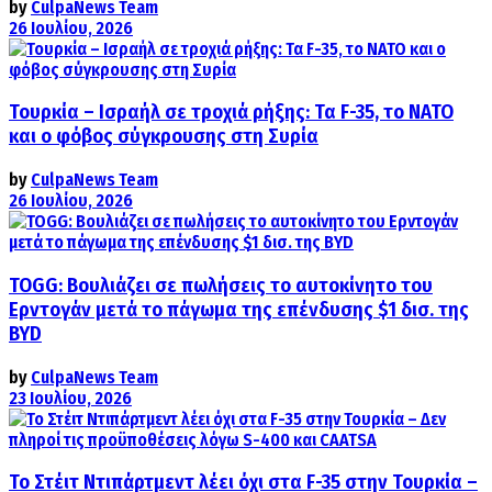
by
CulpaNews Team
26 Ιουλίου, 2026
Τουρκία – Ισραήλ σε τροχιά ρήξης: Τα F-35, το ΝΑΤΟ
και ο φόβος σύγκρουσης στη Συρία
by
CulpaNews Team
26 Ιουλίου, 2026
TOGG: Βουλιάζει σε πωλήσεις το αυτοκίνητο του
Ερντογάν μετά το πάγωμα της επένδυσης $1 δισ. της
BYD
by
CulpaNews Team
23 Ιουλίου, 2026
Το Στέιτ Ντιπάρτμεντ λέει όχι στα F-35 στην Τουρκία –