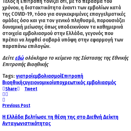
Τέλος η Επιτροπή τονίζει ότι, με το πέρασμα του
χρόνου, η διστακτικότητα έναντι των εμβολίων κατά
της COVID-19, τόσο για συγκεκριμένες επαγγελματικές
ομάδες όσο και για τον γενικό πληθυσμό, παρουσιάζει
δυναμική μείωσης όπως υποδεικνύουν τα καθημερινά
στοιχεία εμβολιασμού στην Ελλάδα, γεγονός που
πρέπει να ληφθεί σοβαρά υπόψη στην εφαρμογή των
παραπάνω επιλογών.
Δείτε
εδώ
ολόκληρο το κείμενο της Σύστασης της Εθνικής
Επιτροπής Βιοηθικής
Tags:
γιατροί
εμβολιασμοί
Επιτροπή
Βιοηθικής
υγειονομικοί
υποχρεωτικός εμβολιασμός
Share
Tweet
Previous Post
Η Ελλάδα βελτίωσε τη θέση της στο Διεθνή Δείκτη
Ανταγωνιστικότητας