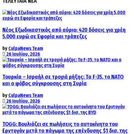
ΤΕΛΕΥΤΑΙΑ ΝΕΑ
Νέος Εξωδικαστικός από αύριο: 420 δόσεις για χρέη
5.000 ευρώ σε Εφορία και τράπεζες
by
CulpaNews Team
26 Ιουλίου, 2026
Τουρκία – Ισραήλ σε τροχιά ρήξης: Τα F-35, το ΝΑΤΟ
και ο φόβος σύγκρουσης στη Συρία
by
CulpaNews Team
26 Ιουλίου, 2026
TOGG: Βουλιάζει σε πωλήσεις το αυτοκίνητο του
Ερντογάν μετά το πάγωμα της επένδυσης $1 δισ. της