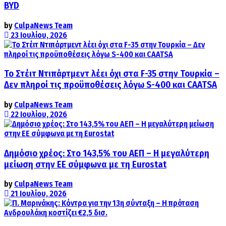
BYD
by
CulpaNews Team
23 Ιουλίου, 2026
Το Στέιτ Ντιπάρτμεντ λέει όχι στα F-35 στην Τουρκία –
Δεν πληροί τις προϋποθέσεις λόγω S-400 και CAATSA
by
CulpaNews Team
22 Ιουλίου, 2026
Δημόσιο χρέος: Στο 143,5% του ΑΕΠ – Η μεγαλύτερη
μείωση στην ΕΕ σύμφωνα με τη Eurostat
by
CulpaNews Team
21 Ιουλίου, 2026