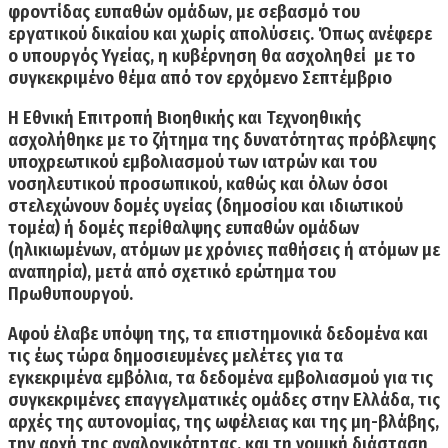
φροντίδας ευπαθών ομάδων
, με σεβασμό του
εργατικού δικαίου και χωρίς απολύσεις. Όπως ανέφερε
ο υπουργός Υγείας, η κυβέρνηση θα ασχοληθεί με το
συγκεκριμένο θέμα από τον ερχόμενο Σεπτέμβριο
Η Εθνική Επιτροπή Βιοηθικής και Τεχνοηθικής
ασχολήθηκε με το
ζήτημα της δυνατότητας πρόβλεψης
υποχρεωτικού εμβολιασμού
των ιατρών και του
νοσηλευτικού προσωπικού, καθώς και όλων όσοι
στελεχώνουν δομές υγείας (δημοσίου και ιδιωτικού
τομέα) ή δομές περίθαλψης ευπαθών ομάδων
(ηλικιωμένων, ατόμων με χρόνιες παθήσεις ή ατόμων με
αναπηρία), μετά από σχετικό ερώτημα του
Πρωθυπουργού.
Αφού έλαβε υπόψη της, τα επιστημονικά δεδομένα και
τις έως τώρα δημοσιευμένες μελέτες για τα
εγκεκριμένα εμβόλια, τα δεδομένα εμβολιασμού για τις
συγκεκριμένες επαγγελματικές ομάδες στην Ελλάδα, τις
αρχές της αυτονομίας, της ωφέλειας και της μη-βλάβης,
την αρχή της αναλογικότητας, και τη νομική διάσταση