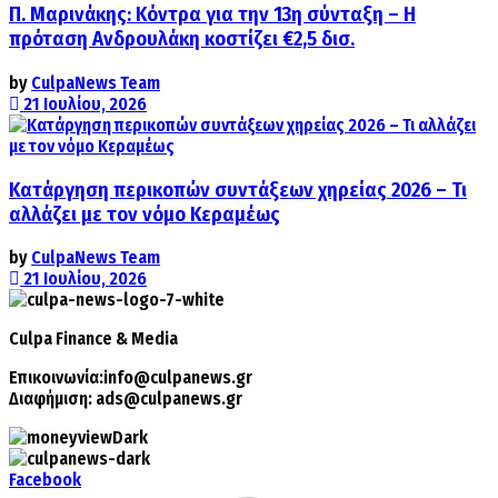
Π. Μαρινάκης: Κόντρα για την 13η σύνταξη – Η
πρόταση Ανδρουλάκη κοστίζει €2,5 δισ.
by
CulpaNews Team
21 Ιουλίου, 2026
Κατάργηση περικοπών συντάξεων χηρείας 2026 – Τι
αλλάζει με τον νόμο Κεραμέως
by
CulpaNews Team
21 Ιουλίου, 2026
Culpa
Finance & Media
Επικοινωνία:
info@culpanews.gr
Διαφήμιση:
ads@culpanews.gr
Facebook