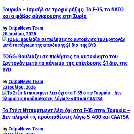
Τουρκία – Ισραήλ σε τροχιά ρήξης: Τα F-35, το ΝΑΤΟ
και ο φόβος σύγκρουσης στη Συρία
by
CulpaNews Team
26 Ιουλίου, 2026
TOGG: Βουλιάζει σε πωλήσεις το αυτοκίνητο του
Ερντογάν μετά το πάγωμα της επένδυσης $1 δισ. της
BYD
by
CulpaNews Team
23 Ιουλίου, 2026
Το Στέιτ Ντιπάρτμεντ λέει όχι στα F-35 στην Τουρκία –
Δεν πληροί τις προϋποθέσεις λόγω S-400 και CAATSA
by
CulpaNews Team