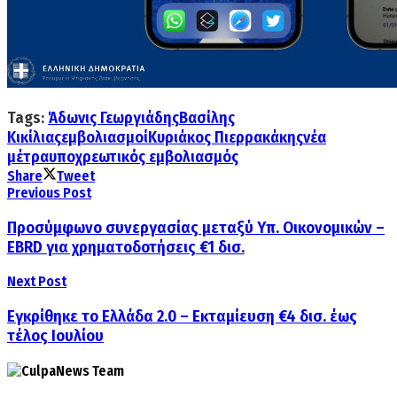
Tags:
Άδωνις Γεωργιάδης
Βασίλης
Κικίλιας
εμβολιασμοί
Κυριάκος Πιερρακάκης
νέα
μέτρα
υποχρεωτικός εμβολιασμός
Share
Tweet
Previous Post
Προσύμφωνο συνεργασίας μεταξύ Υπ. Οικονομικών –
EBRD για χρηματοδοτήσεις €1 δισ.
Next Post
Εγκρίθηκε το Ελλάδα 2.0 – Εκταμίευση €4 δισ. έως
τέλος Ιουλίου