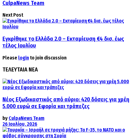
CulpaNews Team
Next Post
Εγκρίθηκε το Ελλάδα 2.0 – Εκταμίευση €4 δισ. έως
τέλος Ιουλίου
Please
login
to join discussion
ΤΕΛΕΥΤΑΙΑ ΝΕΑ
Νέος Εξωδικαστικός από αύριο: 420 δόσεις για χρέη
5.000 ευρώ σε Εφορία και τράπεζες
by
CulpaNews Team
26 Ιουλίου, 2026