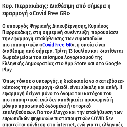
Κυρ. Πιερρακάκης: Δ
ιαθέσιμη α
πό σήμερα η
εφαρμογή «Covid Free GR»
Ο υπουργός Ψηφιακής Διακυβέρνησης, Κυριάκος
Πιερρακάκης, στη σημερινή συνέντευξη παρουσίασε
την
εφαρμογή επαλήθευσης
των ευρωπαϊκών
πιστοποιητικών «
Covid Free GR
», η οποία είναι
διαθέσιμη από σήμερα, Τρίτη 13 Ιουλίου και διατίθεται
δωρεάν μέσω του επίσημου λογαριασμού της
Ελληνικής Δημοκρατίας στο App Store και στο Google
Play.
Όπως τόνισε ο υπουργός, η διαδικασία να «κατεβάσει»
κάποιος την εφαρμογή-κλειδί, είναι
εύκολη και απλή.
Η
εφαρμογή δείχνει μόνο το όνομα του κατόχου του
πιστοποιητικού, ενώ
δεν αποθηκεύει προσωρινά ή
μόνιμα προσωπικά δεδομένα
ή ιστορικό
επαληθεύσεων. Για τον έλεγχο και την επαλήθευση των
ευρωπαϊκών ψηφιακών πιστοποιητικών COVID δεν
απαιτείται σύνδεση στο internet, ενώ για τις ελληνικές