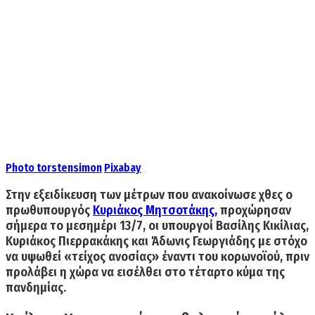
Photo
torstensimon
Pixabay
Στην
εξειδίκευση των μέτρων
που ανακοίνωσε χθες ο
πρωθυπουργός
Κυριάκος Μητσοτάκης
,
προχώρησαν
σήμερα το μεσημέρι 13/7, οι υπουργοί Βασίλης Κικίλιας,
Κυριάκος Πιερρακάκης και Άδωνις Γεωργιάδης με στόχο
να υψωθεί
«τείχος ανοσίας»
έναντι του
κορωνοϊού,
πριν
προλάβει η χώρα να εισέλθει στο
τέταρτο κύμα
της
πανδημίας.