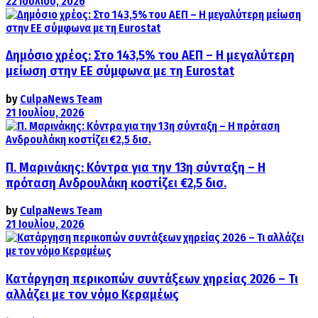
22 Ιουλίου, 2026
Δημόσιο χρέος: Στο 143,5% του ΑΕΠ – Η μεγαλύτερη
μείωση στην ΕΕ σύμφωνα με τη Eurostat
by
CulpaNews Team
21 Ιουλίου, 2026
Π. Μαρινάκης: Κόντρα για την 13η σύνταξη – Η
πρόταση Ανδρουλάκη κοστίζει €2,5 δισ.
by
CulpaNews Team
21 Ιουλίου, 2026
Κατάργηση περικοπών συντάξεων χηρείας 2026 – Τι
αλλάζει με τον νόμο Κεραμέως