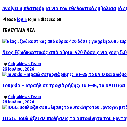
Ανοίγει η πλατφόρμα για τον εθελοντικό εμβολιασμό 
Please
login
to join discussion
ΤΕΛΕΥΤΑΙΑ ΝΕΑ
Νέος Εξωδικαστικός από αύριο: 420 δόσεις για χρέη 5.
by
CulpaNews Team
26 Ιουλίου, 2026
Τουρκία – Ισραήλ σε τροχιά ρήξης: Τα F-35, το ΝΑΤΟ κ
by
CulpaNews Team
26 Ιουλίου, 2026
TOGG: Βουλιάζει σε πωλήσεις το αυτοκίνητο του Ερντο