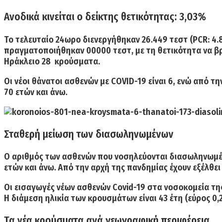
Ανοδικά κινείται ο δείκτης θετικότητας: 3,03%
Το τελευταίο 24ωρο διενεργήθηκαν
26.449 τεστ
(PCR: 4.
πραγματοποιήθηκαν 00000 τεστ, με τη θετικότητα να βρ
Ηράκλειο 28 κρούσματα.
Οι
νέοι θάνατοι
ασθενών με COVID-19 είναι
6,
ενώ από την
70 ετών και άνω.
Σταθερή μείωση των διασωληνωμένων
Ο αριθμός των ασθενών που νοσηλεύονται
διασωληνωμένο
ετών και άνω. Από την αρχή της πανδημίας έχουν
εξέλθει
Οι
εισαγωγές νέων ασθενών
Covid-19 στα νοσοκομεία της
Η διάμεση ηλικία των κρουσμάτων είναι 43 έτη (εύρος 0,2
Τα νέα κρούσματα ανά γεωγραφική περιφέρεια