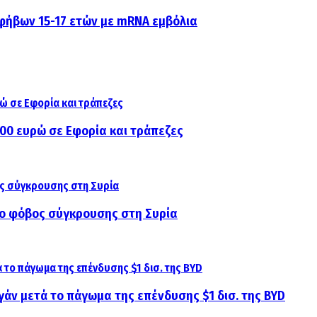
εφήβων 15-17 ετών με mRNA εμβόλια
000 ευρώ σε Εφορία και τράπεζες
αι ο φόβος σύγκρουσης στη Συρία
γάν μετά το πάγωμα της επένδυσης $1 δισ. της BYD