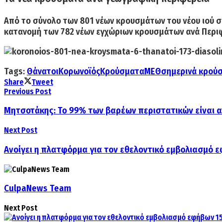
Από το σύνολο των 801 νέων κρουσμάτων του νέου ιού στ
κατανομή των 782 νέων εγχώριων κρουσμάτων ανά Περιφ
Tags:
Θάνατοι
Κορωνοϊός
Κρούσματα
ΜΕΘ
σημερινά κρού
Share
Tweet
Previous Post
Μητσοτάκης: Το 99% των βαρέων περιστατικών είναι 
Next Post
Ανοίγει η πλατφόρμα για τον εθελοντικό εμβολιασμό 
CulpaNews Team
Next Post