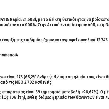
841 & Rapid: 21.608), με το δείκτη θετικότητας να βρίσκετ
ισκόταν στο 000%. Στην Αττική εντοπίστηκαν 408, στη Θε
 έναρξη της επιδημίας έχουν καταγραφεί
συνολικά 12.743
ι είναι 173
(68,2% άνδρες). Η διάμεση ηλικία τους είναι 6
 από τις ΜΕΘ 2.702 ασθενείς.
 επικράτειας είναι
59
(ημερήσια μεταβολή +96,67%). Ο μέ
 έως 106 έτη), ενώ η διάμεση ηλικία των θανόντων είναι 78 