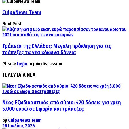
CulpaNews Team
Next Post
Τράπεζα της Ελλάδος: Μεγάλη πρόκληση για τις
τράπεζες τα νέα κόκκινα δάνεια
Please
login
to join discussion
ΤΕΛΕΥΤΑΙΑ ΝΕΑ
Νέος Εξωδικαστικός από αύριο: 420 δόσεις για χρέη
5.000 ευρώ σε Εφορία και τράπεζες
by
CulpaNews Team
26 Ιουλίου, 2026