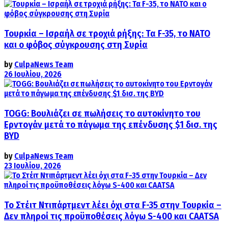
Τουρκία – Ισραήλ σε τροχιά ρήξης: Τα F-35, το ΝΑΤΟ
και ο φόβος σύγκρουσης στη Συρία
by
CulpaNews Team
26 Ιουλίου, 2026
TOGG: Βουλιάζει σε πωλήσεις το αυτοκίνητο του
Ερντογάν μετά το πάγωμα της επένδυσης $1 δισ. της
BYD
by
CulpaNews Team
23 Ιουλίου, 2026
Το Στέιτ Ντιπάρτμεντ λέει όχι στα F-35 στην Τουρκία –
Δεν πληροί τις προϋποθέσεις λόγω S-400 και CAATSA