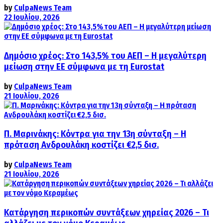
by
CulpaNews Team
22 Ιουλίου, 2026
Δημόσιο χρέος: Στο 143,5% του ΑΕΠ – Η μεγαλύτερη
μείωση στην ΕΕ σύμφωνα με τη Eurostat
by
CulpaNews Team
21 Ιουλίου, 2026
Π. Μαρινάκης: Κόντρα για την 13η σύνταξη – Η
πρόταση Ανδρουλάκη κοστίζει €2,5 δισ.
by
CulpaNews Team
21 Ιουλίου, 2026
Κατάργηση περικοπών συντάξεων χηρείας 2026 – Τι