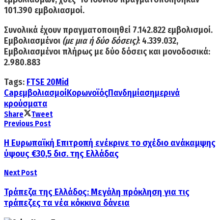
101.390
εμβολιασμοί.
Συνολικά
έχουν πραγματοποιηθεί
7.142.822
εμβολισμοί.
Εμβολιασμένοι
(με μια ή δύο δόσεις)
:
4.339.032
,
Εμβολιασμένοι πλήρως με δύο δόσεις και μονοδοσικά:
2.980.883
Tags:
FTSE 20
Mid
Cap
εμβολιασμοί
Κορωνοϊός
Πανδημία
σημερινά
κρούσματα
Share
Tweet
Previous Post
Η Ευρωπαϊκή Επιτροπή ενέκρινε το σχέδιο ανάκαμψης
ύψους €30,5 δισ. της Ελλάδας
Next Post
Τράπεζα της Ελλάδος: Μεγάλη πρόκληση για τις
τράπεζες τα νέα κόκκινα δάνεια