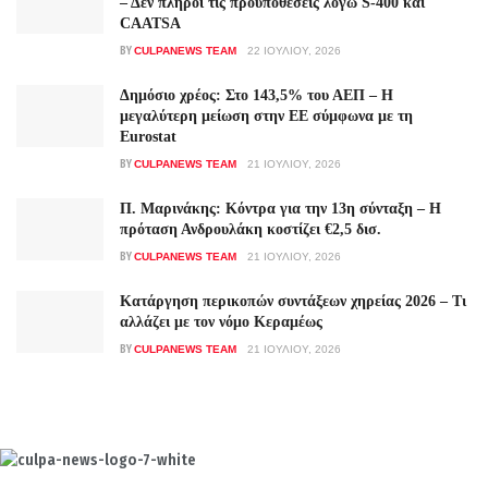
– Δεν πληροί τις προϋποθέσεις λόγω S-400 και
CAATSA
BY
CULPANEWS TEAM
22 ΙΟΥΛΊΟΥ, 2026
Δημόσιο χρέος: Στο 143,5% του ΑΕΠ – Η
μεγαλύτερη μείωση στην ΕΕ σύμφωνα με τη
Eurostat
BY
CULPANEWS TEAM
21 ΙΟΥΛΊΟΥ, 2026
Π. Μαρινάκης: Κόντρα για την 13η σύνταξη – Η
πρόταση Ανδρουλάκη κοστίζει €2,5 δισ.
BY
CULPANEWS TEAM
21 ΙΟΥΛΊΟΥ, 2026
Κατάργηση περικοπών συντάξεων χηρείας 2026 – Τι
αλλάζει με τον νόμο Κεραμέως
BY
CULPANEWS TEAM
21 ΙΟΥΛΊΟΥ, 2026
Culpa
Finance & Media