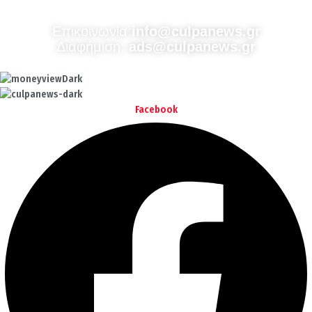
Επικοινωνία:
info@culpanews.gr
Διαφήμιση:
ads@culpanews.gr
Facebook