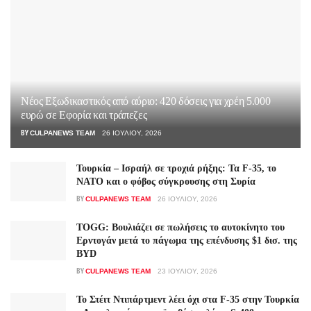
Νέος Εξωδικαστικός από αύριο: 420 δόσεις για χρέη 5.000
ευρώ σε Εφορία και τράπεζες
BY
CULPANEWS TEAM
26 ΙΟΥΛΊΟΥ, 2026
Τουρκία – Ισραήλ σε τροχιά ρήξης: Τα F-35, το
ΝΑΤΟ και ο φόβος σύγκρουσης στη Συρία
BY
CULPANEWS TEAM
26 ΙΟΥΛΊΟΥ, 2026
TOGG: Βουλιάζει σε πωλήσεις το αυτοκίνητο του
Ερντογάν μετά το πάγωμα της επένδυσης $1 δισ. της
BYD
BY
CULPANEWS TEAM
23 ΙΟΥΛΊΟΥ, 2026
Το Στέιτ Ντιπάρτμεντ λέει όχι στα F-35 στην Τουρκία