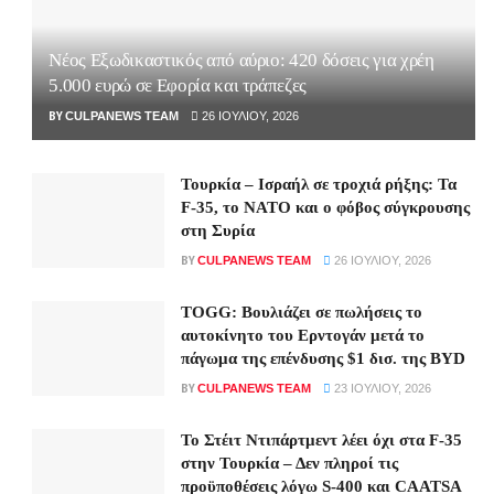
Νέος Εξωδικαστικός από αύριο: 420 δόσεις για χρέη
5.000 ευρώ σε Εφορία και τράπεζες
BY
CULPANEWS TEAM
26 ΙΟΥΛΊΟΥ, 2026
Τουρκία – Ισραήλ σε τροχιά ρήξης: Τα
F-35, το ΝΑΤΟ και ο φόβος σύγκρουσης
στη Συρία
BY
CULPANEWS TEAM
26 ΙΟΥΛΊΟΥ, 2026
TOGG: Βουλιάζει σε πωλήσεις το
αυτοκίνητο του Ερντογάν μετά το
πάγωμα της επένδυσης $1 δισ. της BYD
BY
CULPANEWS TEAM
23 ΙΟΥΛΊΟΥ, 2026
Το Στέιτ Ντιπάρτμεντ λέει όχι στα F-35
στην Τουρκία – Δεν πληροί τις
προϋποθέσεις λόγω S-400 και CAATSA