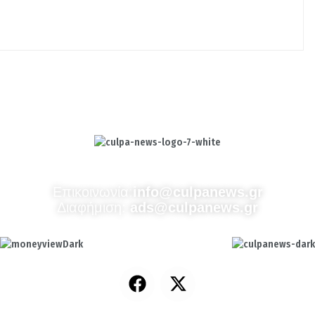
Culpa
Finance & Media
Επικοινωνία:
info@culpanews.gr
Διαφήμιση:
ads@culpanews.gr