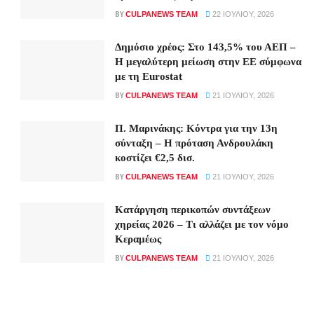
BY
CULPANEWS TEAM
22 ΙΟΥΛΊΟΥ, 2026
Δημόσιο χρέος: Στο 143,5% του ΑΕΠ –
Η μεγαλύτερη μείωση στην ΕΕ σύμφωνα
με τη Eurostat
BY
CULPANEWS TEAM
21 ΙΟΥΛΊΟΥ, 2026
Π. Μαρινάκης: Κόντρα για την 13η
σύνταξη – Η πρόταση Ανδρουλάκη
κοστίζει €2,5 δισ.
BY
CULPANEWS TEAM
21 ΙΟΥΛΊΟΥ, 2026
Κατάργηση περικοπών συντάξεων
χηρείας 2026 – Τι αλλάζει με τον νόμο
Κεραμέως
BY
CULPANEWS TEAM
21 ΙΟΥΛΊΟΥ, 2026