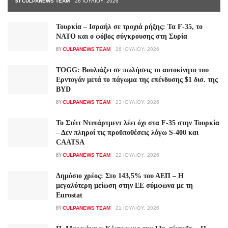
BY
CULPANEWS TEAM
26 ΙΟΥΛΊΟΥ, 2026
Τουρκία – Ισραήλ σε τροχιά ρήξης: Τα F-35, το
ΝΑΤΟ και ο φόβος σύγκρουσης στη Συρία
BY
CULPANEWS TEAM
26 ΙΟΥΛΊΟΥ, 2026
TOGG: Βουλιάζει σε πωλήσεις το αυτοκίνητο του
Ερντογάν μετά το πάγωμα της επένδυσης $1 δισ. της
BYD
BY
CULPANEWS TEAM
23 ΙΟΥΛΊΟΥ, 2026
Το Στέιτ Ντιπάρτμεντ λέει όχι στα F-35 στην Τουρκία
– Δεν πληροί τις προϋποθέσεις λόγω S-400 και
CAATSA
BY
CULPANEWS TEAM
22 ΙΟΥΛΊΟΥ, 2026
Δημόσιο χρέος: Στο 143,5% του ΑΕΠ – Η
μεγαλύτερη μείωση στην ΕΕ σύμφωνα με τη
Eurostat
BY
CULPANEWS TEAM
21 ΙΟΥΛΊΟΥ, 2026