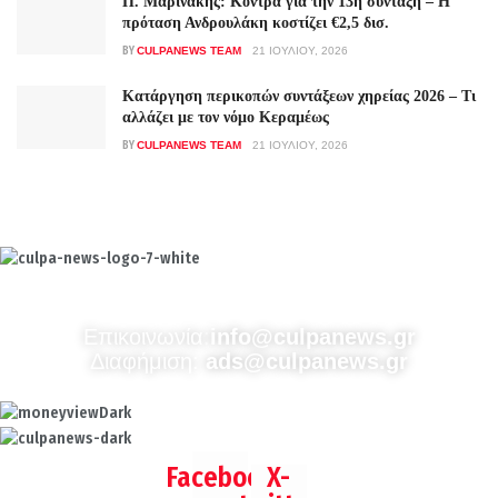
Π. Μαρινάκης: Κόντρα για την 13η σύνταξη – Η
πρόταση Ανδρουλάκη κοστίζει €2,5 δισ.
BY
CULPANEWS TEAM
21 ΙΟΥΛΊΟΥ, 2026
Κατάργηση περικοπών συντάξεων χηρείας 2026 – Τι
αλλάζει με τον νόμο Κεραμέως
BY
CULPANEWS TEAM
21 ΙΟΥΛΊΟΥ, 2026
Culpa
Finance & Media
Επικοινωνία:
info@culpanews.gr
Διαφήμιση:
ads@culpanews.gr
Facebook
X-