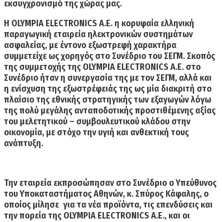
εκσυγχρονισμό της χώρας μας.
Η
Ο
LYMPIA
ELECTRONICS
A
.
E
.
η κορυφαία ελληνική
παραγωγική εταιρεία ηλεκτρονικών συστημάτων
ασφαλείας, με έντονο εξωστρεφή χαρακτήρα
συμμετείχε ως χορηγός στο Συνέδριο του
ΣΕΓΜ.
Σκοπός
της συμμετοχής της
OLYMPIA
ELECTRONICS
A
.
E
. στο
Συνέδριο ήταν η συνεργασία της με τον
ΣΕΓΜ
, αλλά και
η ενίσχυση της εξωστρέφειάς της ως μία διακριτή στο
πλαίσιο της εθνικής στρατηγικής των εξαγωγών λόγω
της πολύ μεγάλης ανταποδοτικής προστιθέμενης αξίας
του μελετητικού – συμβουλευτικού κλάδου στην
οικονομία, με στόχο την υγιή και ανθεκτική τους
ανάπτυξη.
Την εταιρεία εκπροσώπησαν στο Συνέδριο ο Υπεύθυνος
του Υποκαταστήματος Αθηνών, κ. Σπύρος Κάφαλης, ο
οποίος μίλησε για τα νέα προϊόντα, τις επενδύσεις και
την πορεία της
OLYMPIA
ELECTRONICS
A
.
E
.
, και οι