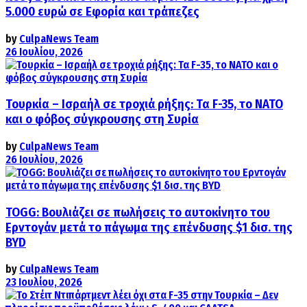
5.000 ευρώ σε Εφορία και τράπεζες
by
CulpaNews Team
26 Ιουλίου, 2026
Τουρκία – Ισραήλ σε τροχιά ρήξης: Τα F-35, το ΝΑΤΟ
και ο φόβος σύγκρουσης στη Συρία
by
CulpaNews Team
26 Ιουλίου, 2026
TOGG: Βουλιάζει σε πωλήσεις το αυτοκίνητο του
Ερντογάν μετά το πάγωμα της επένδυσης $1 δισ. της
BYD
by
CulpaNews Team
23 Ιουλίου, 2026