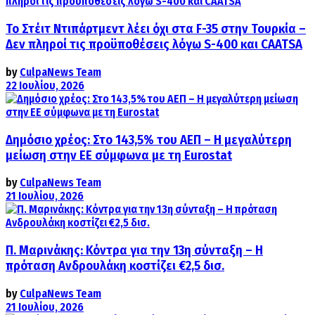
Το Στέιτ Ντιπάρτμεντ λέει όχι στα F-35 στην Τουρκία –
Δεν πληροί τις προϋποθέσεις λόγω S-400 και CAATSA
by
CulpaNews Team
22 Ιουλίου, 2026
Δημόσιο χρέος: Στο 143,5% του ΑΕΠ – Η μεγαλύτερη
μείωση στην ΕΕ σύμφωνα με τη Eurostat
by
CulpaNews Team
21 Ιουλίου, 2026
Π. Μαρινάκης: Κόντρα για την 13η σύνταξη – Η
πρόταση Ανδρουλάκη κοστίζει €2,5 δισ.
by
CulpaNews Team
21 Ιουλίου, 2026