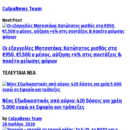
CulpaNews Team
Next Post
Οι εξαγγελίες Μητσοτάκη: Κατώτατος μισθός στα
€950, €1.500 ο μέσος, αύξηση +4% στις συντάξεις &
πακέτο μείωσης φόρων
ΤΕΛΕΥΤΑΙΑ ΝΕΑ
Νέος Εξωδικαστικός από αύριο: 420 δόσεις για χρέη
5.000 ευρώ σε Εφορία και τράπεζες
by
CulpaNews Team
26 Ιουλίου, 2026