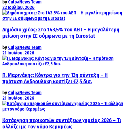
by
CulpaNews Team
22 Ιουλίου, 2026
Δημόσιο χρέος: Στο 143,5% του ΑΕΠ – Η μεγαλύτερη
μείωση στην ΕΕ σύμφωνα με τη Eurostat
by
CulpaNews Team
21 Ιουλίου, 2026
Π. Μαρινάκης: Κόντρα για την 13η σύνταξη – Η
πρόταση Ανδρουλάκη κοστίζει €2,5 δισ.
by
CulpaNews Team
21 Ιουλίου, 2026
Κατάργηση περικοπών συντάξεων χηρείας 2026 – Τι
αλλάζει με τον νόμο Κεραμέως