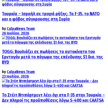
Τουρκία – Ισραήλ σε τροχιά ρήξης: Τα F-35, το ΝΑΤΟ
και ο φόβος σύγκρουσης στη Συρία
by
CulpaNews Team
26 Ιουλίου, 2026
TOGG: Βουλιάζει σε πωλήσεις το αυτοκίνητο του
Ερντογάν μετά το πάγωμα της επένδυσης $1 δισ. της
BYD
by
CulpaNews Team
23 Ιουλίου, 2026
Το Στέιτ Ντιπάρτμεντ λέει όχι στα F-35 στην Τουρκία –
Δεν πληροί τις προϋποθέσεις λόγω S-400 και CAATSA