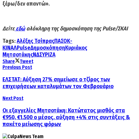
ξέρω/δεν απαντώ».
Δείτε
εδώ
ολόκληρη της δημοσκόπηση της Pulse/ΣΚΑΙ
Tags:
Αλέξης Τσίπρας
ΠΑΣΟΚ-
ΚΙΝΑΛ
Pulse
Δημοσκόπηση
Κυριάκος
Μητσοτάκης
ΝΔ
ΣΥΡΙΖΑ
Share
Tweet
Previous Post
EΛΣΤΑΤ: Αύξηση 27% σημείωσε ο τζίρος των
επιχειρήσεων καταλυμάτων τον Φεβρουάριο
Next Post
Οι εξαγγελίες Μητσοτάκη: Κατώτατος μισθός στα
€950, €1.500 ο μέσος, αύξηση +4% στις συντάξεις &
πακέτο μείωσης φόρων