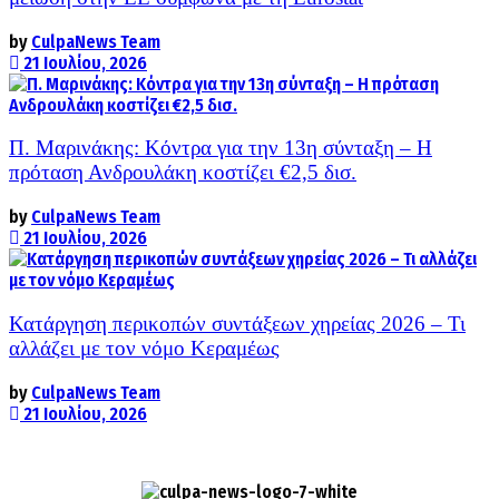
by
CulpaNews Team
21 Ιουλίου, 2026
Π. Μαρινάκης: Κόντρα για την 13η σύνταξη – Η
πρόταση Ανδρουλάκη κοστίζει €2,5 δισ.
by
CulpaNews Team
21 Ιουλίου, 2026
Κατάργηση περικοπών συντάξεων χηρείας 2026 – Τι
αλλάζει με τον νόμο Κεραμέως
by
CulpaNews Team
21 Ιουλίου, 2026