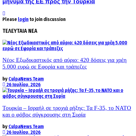
μήνυμα της ΕΕ προς την Τουρκία
Please
login
to join discussion
ΤΕΛΕΥΤΑΙΑ ΝΕΑ
Νέος Εξωδικαστικός από αύριο: 420 δόσεις για χρέη
5.000 ευρώ σε Εφορία και τράπεζες
by
CulpaNews Team
26 Ιουλίου, 2026
Τουρκία – Ισραήλ σε τροχιά ρήξης: Τα F-35, το ΝΑΤΟ
και ο φόβος σύγκρουσης στη Συρία
by
CulpaNews Team
26 Ιουλίου, 2026