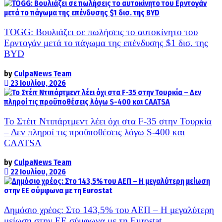
TOGG: Βουλιάζει σε πωλήσεις το αυτοκίνητο του
Ερντογάν μετά το πάγωμα της επένδυσης $1 δισ. της
BYD
by
CulpaNews Team
23 Ιουλίου, 2026
Το Στέιτ Ντιπάρτμεντ λέει όχι στα F-35 στην Τουρκία
– Δεν πληροί τις προϋποθέσεις λόγω S-400 και
CAATSA
by
CulpaNews Team
22 Ιουλίου, 2026
Δημόσιο χρέος: Στο 143,5% του ΑΕΠ – Η μεγαλύτερη
μείωση στην ΕΕ σύμφωνα με τη Eurostat