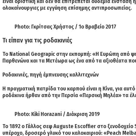
είναι οριστική και δεν θα επιτρέπεται ουδεμία ένσταση 
ολοκαίνουργιες με εγγύηση επίσημης αντιπροσωπείας.
Photo: Γκρίτσας Χρήστος / 1o Βραβείο 2017
Τι είπαν για τις ροδακινιές
Το
National
Geograpic
στην εκπομπή:
«Η Ευρώπη από ψ
Παρθενώνα και τα Μετέωρα ως ένα από τα αξιοθέατα που 
Ροδακινιές, πηγή έμπνευσης καλλιτεχνών
Η πραγματική πατρίδα του καρπού είναι η Κίνα, για αυτό
ροδάκινα ήρθαν από την Περσία
«Περσική Μηλέα»
τα έλ
Photo: Kiki Horazani / Διάκριση 2019
Το 1892
ο Γάλλος σεφ Auguste Escoffier
στο ξενοδοχείο
υπέροχο, δροσερό γλυκό του καλοκαιριού:
«
Peach
Melb