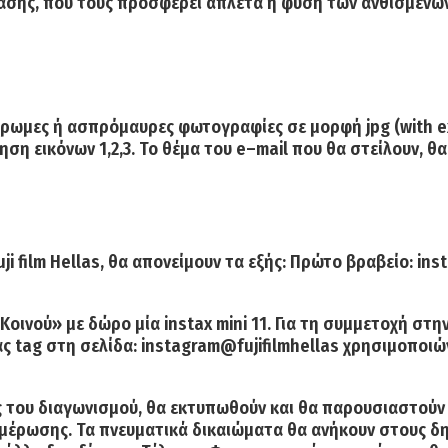
άτασης, που τους προσφέρει άπλετα η φύση των ανθισμένω
χρωμες ή ασπρόμαυρες φωτογραφίες σε μορφή jpg (with ex
μηση
εικόνων 1,2,3. Το
θέμα του
e
–
mail
που θα στείλουν, θα 
 film Hellas, θα απονείμουν τα εξής:
Πρώτο βραβείο:
inst
 Κοινού»
με δώρο μία instax mini 11. Για τη συμμετοχή στη
ς tag στη σελίδα:
instagram
@
fujifilmhellas
χρησιμοποιών
ις του διαγωνισμού, θα εκτυπωθούν και θα παρουσιαστούν
ημέρωσης.
Τα πνευματικά δικαιώματα θα ανήκουν στους δη