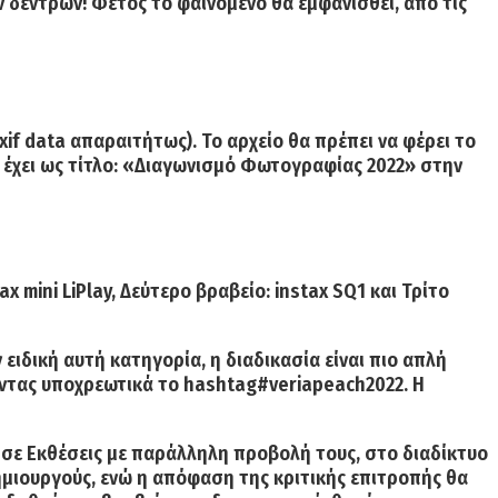
ν δέντρων!
Φέτος το φαινόμενο θα εμφανισθεί, από τις
if data απαραιτήτως). Το αρχείο θα πρέπει να φέρει το
έχει ως τίτλο:
«Διαγωνισμό Φωτογραφίας 2022»
στην
ax mini LiPlay,
Δεύτερο βραβείο:
instax SQ1 και
Τρίτο
ν ειδική αυτή κατηγορία, η διαδικασία είναι πιο απλή
τας υποχρεωτικά το hashtag#veriapeach2022. Η
 σε Εκθέσεις με παράλληλη προβολή τους, στο διαδίκτυο
μιουργούς, ενώ η απόφαση της κριτικής επιτροπής θα