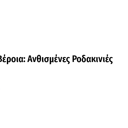
ροια: Ανθισμένες Ροδακινιές