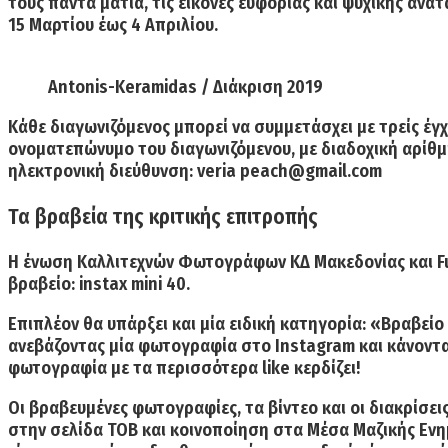
τους πάντα ματιά, τις εικόνες ευφορίας και ψυχικής αν
15 Μαρτίου έως 4 Απριλίου.
Antonis-Keramidas / Διάκριση 2019
Κάθε διαγωνιζόμενος μπορεί να συμμετάσχει με τρείς έγ
ονοματεπώνυμο
του διαγωνιζόμενου, με
διαδοχική αρίθ
ηλεκτρονική διεύθυνση:
veria
peach
@
gmail
.
com
Τα βραβεία της κριτικής επιτροπής
Η ένωση Καλλιτεχνών Φωτογράφων ΚΔ Μακεδονίας και Fuji
βραβείο:
instax mini 40.
Επιπλέον θα υπάρξει και μία ειδική κατηγορία:
«Βραβείο
ανεβάζοντας μία φωτογραφία στο Instagram και κάνοντα
φωτογραφία με τα περισσότερα like κερδίζει!
Οι βραβευμένες φωτογραφίες, τα βίντεο και οι διακρίσε
στην σελίδα ΤΟΒ και κοινοποίηση στα Μέσα Μαζικής Εν