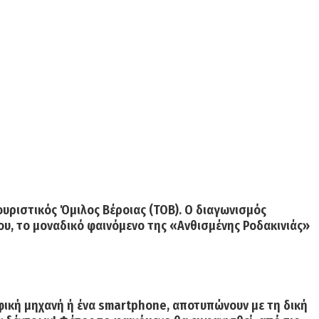
ουριστικός Όμιλος Βέροιας
(ΤΟΒ)
.
Ο διαγωνισμός
του, το μοναδικό φαινόμενο της «Ανθισμένης Ροδακινιάς»
φική μηχανή ή ένα
smartphone
,
αποτυπώνουν με τη δική