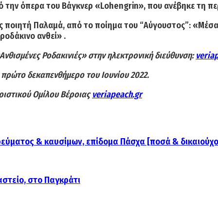
ό την όπερα του Βάγκνερ «
Lohengrin
», που ανέβηκε τη π
ας ποιητή
Παλαμά
, από το ποίημα του “Αύγουστος”:
«Μέσα 
ό ροδάκινο ανθεί»
.
νθισμένες Ροδακινιές» στην ηλεκτρονική διεύθυνση:
veria
πρώτο δεκαπενθήμερο του Ιουνίου 2022.
ριστικού Ομίλου Βέροιας
veriapeach.gr
 ρεύματος & καυσίμων, επίδομα Πάσχα [ποσά & δικαιούχο
αστείο, στο Παγκράτι