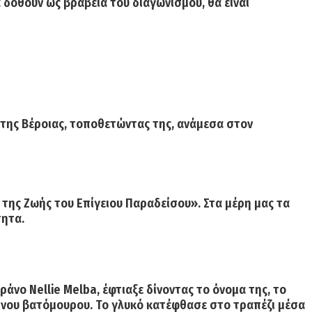
 δοθούν ως βραβεία του διαγωνισμού, θα είναι
 της Βέροιας, τοποθετώντας της, ανάμεσα στον
 της Ζωής του Επίγειου Παραδείσου».
Στα μέρη μας τα
τητα.
πράνο
Nellie Melba
, έφτιαξε δίνοντας το όνομα της, το
κινου βατόμουρου. Το γλυκό κατέφθασε στο τραπέζι μέσα