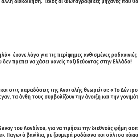
ή άλλη διεκδίκηση. Τέλος οι Φωτογραφικές μηχανές που θα
ηλά»
έκανε λόγο για τις περίφημες ανθισμένες ροδακινιές
δεν πρέπει να χάσει κανείς ταξιδεύοντας στην Ελλάδα!
 και στις παραδόσεις της Ανατολής θεωρείται:
«Το Δέντρο
εγαν, τα άνθη τους συμβολίζουν την άνοιξη και την γονιμό
Savoy του Λονδίνου
, για να τιμήσει την διεθνούς φήμη σο
a
». Παγωτό βανίλια, με ζουμερά ροδάκινα και σάλτσα κόκ