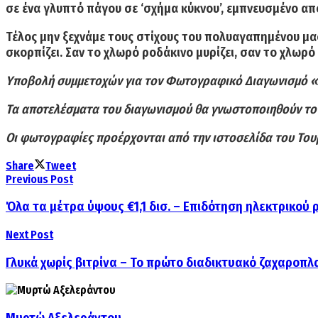
σε ένα γλυπτό πάγου σε ‘σχήμα κύκνου’, εμπνευσμένο απ
Τέλος μην ξεχνάμε τους στίχους του πολυαγαπημένου μ
σκορπίζει. Σαν το χλωρό ροδάκινο μυρίζει, σαν το χλωρ
Υποβολή συμμετοχών για τον Φωτογραφικό Διαγωνισμό «Α
Τα αποτελέσματα του διαγωνισμού θα γνωστοποιηθούν το 
Οι φωτογραφίες προέρχονται από την ιστοσελίδα του
Του
Share
Tweet
Previous Post
Όλα τα μέτρα ύψους €1,1 δισ. – Επιδότηση ηλεκτρικού
Next Post
Γλυκά χωρίς βιτρίνα – Το πρώτο διαδικτυακό ζαχαροπλ