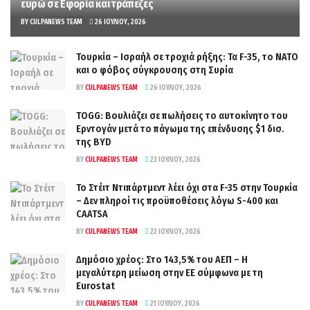
ευρώ σε Εφορία και τράπεζες
BY
CULPANEWS TEAM
26 ΙΟΥΛΊΟΥ, 2026
Τουρκία – Ισραήλ σε τροχιά ρήξης: Τα F-35, το ΝΑΤΟ
και ο φόβος σύγκρουσης στη Συρία
BY
CULPANEWS TEAM
26 ΙΟΥΛΊΟΥ, 2026
TOGG: Βουλιάζει σε πωλήσεις το αυτοκίνητο του
Ερντογάν μετά το πάγωμα της επένδυσης $1 δισ.
της BYD
BY
CULPANEWS TEAM
23 ΙΟΥΛΊΟΥ, 2026
Το Στέιτ Ντιπάρτμεντ λέει όχι στα F-35 στην Τουρκία
– Δεν πληροί τις προϋποθέσεις λόγω S-400 και
CAATSA
BY
CULPANEWS TEAM
22 ΙΟΥΛΊΟΥ, 2026
Δημόσιο χρέος: Στο 143,5% του ΑΕΠ – Η
μεγαλύτερη μείωση στην ΕΕ σύμφωνα με τη
Eurostat
BY
CULPANEWS TEAM
21 ΙΟΥΛΊΟΥ, 2026