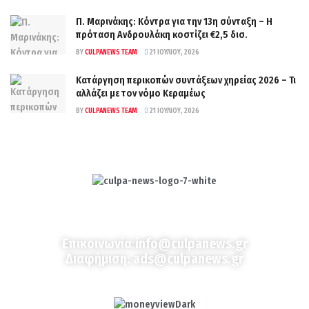
Π. Μαρινάκης: Κόντρα για την 13η σύνταξη – Η
πρόταση Ανδρουλάκη κοστίζει €2,5 δισ.
BY
CULPANEWS TEAM
21 ΙΟΥΛΊΟΥ, 2026
Κατάργηση περικοπών συντάξεων χηρείας 2026 – Τι
αλλάζει με τον νόμο Κεραμέως
BY
CULPANEWS TEAM
21 ΙΟΥΛΊΟΥ, 2026
Culpa
Finance & Media
Επικοινωνία:
info@culpanews.gr
Διαφήμιση:
ads@culpanews.gr