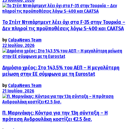
23 Ιουλίου, 2026
Το Στέιτ Ντιπάρτμεντ λέει όχι στα F-35 στην Τουρκία –
Δεν πληροί τις προϋποθέσεις λόγω S-400 και CAATSA
by
CulpaNews Team
22 Ιουλίου, 2026
Δημόσιο χρέος: Στο 143,5% του ΑΕΠ – Η μεγαλύτερη
μείωση στην ΕΕ σύμφωνα με τη Eurostat
by
CulpaNews Team
21 Ιουλίου, 2026
Π. Μαρινάκης: Κόντρα για την 13η σύνταξη – Η
πρόταση Ανδρουλάκη κοστίζει €2,5 δισ.