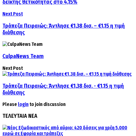
δείκτης θετικότητας στο 4,15%
Next Post
Τράπεζα Πειραιώς: Άντλησε €1,38 δισ. – €1,15 η τιμή
διάθεσης
CulpaNews Team
Next Post
Τράπεζα Πειραιώς: Άντλησε €1,38 δισ. - €1,15 η τιμή
διάθεσης
Please
login
to join discussion
ΤΕΛΕΥΤΑΙΑ ΝΕΑ