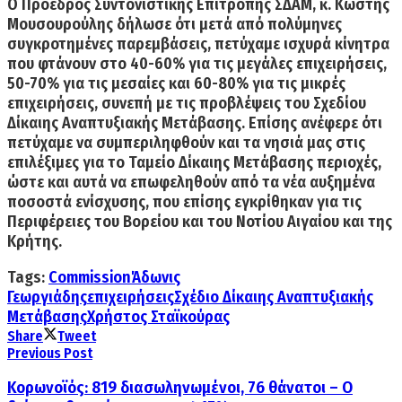
Ο Πρόεδρος Συντονιστικής Επιτροπής ΣΔΑΜ, κ. Κωστής
Μουσουρούλης δήλωσε ότι μετά από πολύμηνες
συγκροτημένες παρεμβάσεις,
πετύχαμε ισχυρά κίνητρα
που φτάνουν στο 40-60% για τις μεγάλες επιχειρήσεις,
50-70% για τις μεσαίες και 60-80%
για τις μικρές
επιχειρήσεις
, συνεπή με τις προβλέψεις του Σχεδίου
Δίκαιης Αναπτυξιακής Μετάβασης. Επίσης ανέφερε ότι
πετύχαμε να συμπεριληφθούν και τα νησιά μας στις
επιλέξιμες για το Ταμείο Δίκαιης Μετάβασης περιοχές,
ώστε και αυτά να επωφεληθούν από τα νέα αυξημένα
ποσοστά ενίσχυσης, που επίσης εγκρίθηκαν για τις
Περιφέρειες του Βορείου και του Νοτίου Αιγαίου και της
Κρήτης.
Tags:
Commission
Άδωνις
Γεωργιάδης
επιχειρήσεις
Σχέδιο Δίκαιης Αναπτυξιακής
Μετάβασης
Χρήστος Σταϊκούρας
Share
Tweet
Previous Post
Κορωνοϊός: 819 διασωληνωμένοι, 76 θάνατοι – Ο