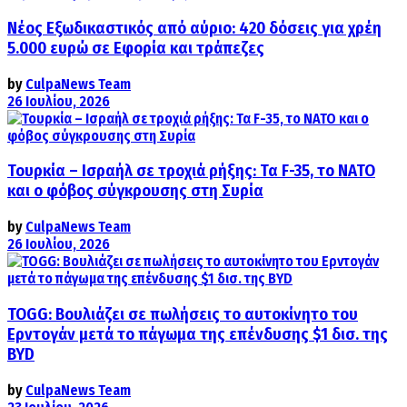
Νέος Εξωδικαστικός από αύριο: 420 δόσεις για χρέη
5.000 ευρώ σε Εφορία και τράπεζες
by
CulpaNews Team
26 Ιουλίου, 2026
Τουρκία – Ισραήλ σε τροχιά ρήξης: Τα F-35, το ΝΑΤΟ
και ο φόβος σύγκρουσης στη Συρία
by
CulpaNews Team
26 Ιουλίου, 2026
TOGG: Βουλιάζει σε πωλήσεις το αυτοκίνητο του
Ερντογάν μετά το πάγωμα της επένδυσης $1 δισ. της
BYD
by
CulpaNews Team