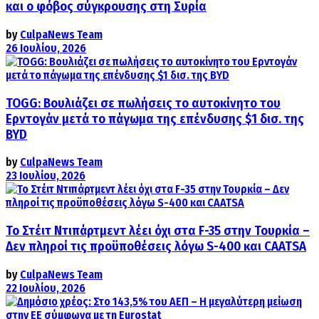
και ο φόβος σύγκρουσης στη Συρία
by
CulpaNews Team
26 Ιουλίου, 2026
TOGG: Βουλιάζει σε πωλήσεις το αυτοκίνητο του
Ερντογάν μετά το πάγωμα της επένδυσης $1 δισ. της
BYD
by
CulpaNews Team
23 Ιουλίου, 2026
Το Στέιτ Ντιπάρτμεντ λέει όχι στα F-35 στην Τουρκία –
Δεν πληροί τις προϋποθέσεις λόγω S-400 και CAATSA
by
CulpaNews Team
22 Ιουλίου, 2026