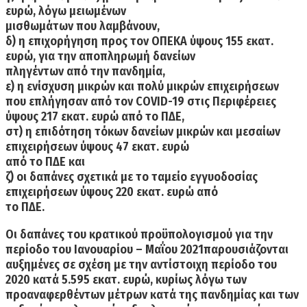
ευρώ, λόγω μειωμένων
μισθωμάτων που λαμβάνουν,
δ) η επιχορήγηση προς τον ΟΠΕΚΑ ύψους 155 εκατ.
ευρώ, για την αποπληρωμή δανείων
πληγέντων από την πανδημία,
ε) η ενίσχυση μικρών και πολύ μικρών επιχειρήσεων
που επλήγησαν από τον COVID-19 στις Περιφέρειες
ύψους 217 εκατ. ευρώ από το ΠΔΕ,
στ) η επιδότηση τόκων δανείων μικρών και μεσαίων
επιχειρήσεων ύψους 47 εκατ. ευρώ
από το ΠΔΕ και
ζ) οι δαπάνες σχετικά με το ταμείο εγγυοδοσίας
επιχειρήσεων ύψους 220 εκατ. ευρώ από
το ΠΔΕ.
Οι δαπάνες του κρατικού προϋπολογισμού για την
περίοδο του Ιανουαρίου – Μαΐου 2021παρουσιάζονται
αυξημένες σε σχέση με την αντίστοιχη περίοδο του
2020 κατά 5.595 εκατ. ευρώ, κυρίως λόγω των
προαναφερθέντων μέτρων κατά της πανδημίας και των