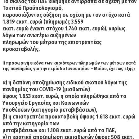
Το σκέλος του ΠΔΕ κινήθηκε αντίρροπα σε σχέση με τον
Τακτικό Προϋπολογισμό,
παρουσιάζοντας αύξηση σε σχέση με τον στόχο κατά
1.819 εκατ. ευρώ (πληρωμές 3.559
εκατ. ευρώ έναντι στόχου 1.740 εκατ. ευρώ), κυρίως
λόγω των ανωτέρω αυξημένων
πληρωμών του μέτρου της επιστρεπτέας
προκαταβολής.
Η προσωρινή εικόνα των κυριότερων πληρωμών των μέτρων κατά
της πανδημίας για την
περίοδο Ιανουαρίου – Μαΐου, έχει ως εξής:
α) η δαπάνη αποζημίωσης ειδικού σκοπού λόγω της
πανδημίας του COVID-19 (μισθωτών)
ύψους 1.653 εκατ. ευρώ, η οποία πληρώθηκε από το
Υπουργείο Εργασίας και Κοινωνικών
Υποθέσεων (κατηγορία μεταβιβάσεων),
β) η επιστρεπτέα προκαταβολή ύψους 1.618 εκατ. ευρώ
από την κατηγορία των
μεταβιβάσεων και 1.108 εκατ. ευρώ από το ΠΔΕ,
γ) η κρατική αποζημίωση εκμισθωτών ύψους 508 εκατ.