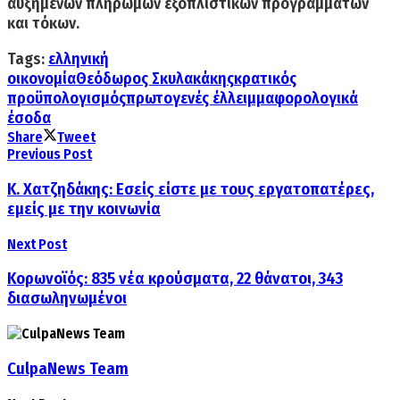
αυξημένων πληρωμών εξοπλιστικών προγραμμάτων
και τόκων.
Tags:
ελληνική
οικονομία
Θεόδωρος Σκυλακάκης
κρατικός
προϋπολογισμός
πρωτογενές έλλειμμα
φορολογικά
έσοδα
Share
Tweet
Previous Post
Κ. Χατζηδάκης: Εσείς είστε με τους εργατοπατέρες,
εμείς με την κοινωνία
Next Post
Κορωνοϊός: 835 νέα κρούσματα, 22 θάνατοι, 343
διασωληνωμένοι
CulpaNews Team