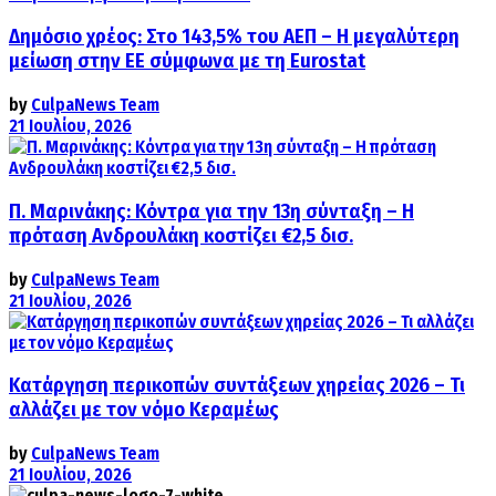
Δημόσιο χρέος: Στο 143,5% του ΑΕΠ – Η μεγαλύτερη
μείωση στην ΕΕ σύμφωνα με τη Eurostat
by
CulpaNews Team
21 Ιουλίου, 2026
Π. Μαρινάκης: Κόντρα για την 13η σύνταξη – Η
πρόταση Ανδρουλάκη κοστίζει €2,5 δισ.
by
CulpaNews Team
21 Ιουλίου, 2026
Κατάργηση περικοπών συντάξεων χηρείας 2026 – Τι
αλλάζει με τον νόμο Κεραμέως
by
CulpaNews Team
21 Ιουλίου, 2026