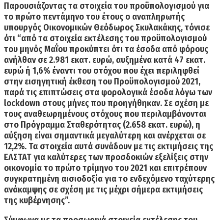
Παρουσιάζοντας τα στοιχεία του προϋπολογισμού για
το πρώτο πεντάμηνο του έτους ο αναπληρωτής
υπουργός Οικονομικών
Θεόδωρος
Σκυλακάκης
, τόνισε
ότι “από τα στοιχεία εκτέλεσης του προϋπολογισμού
του μηνός Μαΐου προκύπτει ότι τα έσοδα από φόρους
ανήλθαν σε
2.981 εκατ. ευρώ
, αυξημένα κατά
47 εκατ.
ευρώ
ή 1,6% έναντι του στόχου που έχει περιληφθεί
στην εισηγητική έκθεση του Προϋπολογισμού 2021,
παρά τις επιπτώσεις στα φορολογικά έσοδα λόγω των
lockdown στους μήνες που προηγήθηκαν. Σε σχέση με
τους αναθεωρημένους στόχους που περιλαμβάνονται
στο Πρόγραμμα Σταθερότητας (
2.658 εκατ. ευρώ
), η
αύξηση είναι σημαντικά μεγαλύτερη και ανέρχεται σε
12,2%. Τα στοιχεία αυτά συνάδουν με τις εκτιμήσεις της
ΕΛΣΤΑΤ για καλύτερες των προσδοκιών εξελίξεις στην
οικονομία το πρώτο τρίμηνο του 2021 και επιτρέπουν
συγκρατημένη αισιοδοξία για το ενδεχόμενο ταχύτερης
ανάκαμψης σε σχέση με τις μέχρι σήμερα εκτιμήσεις
της κυβέρνησης”.