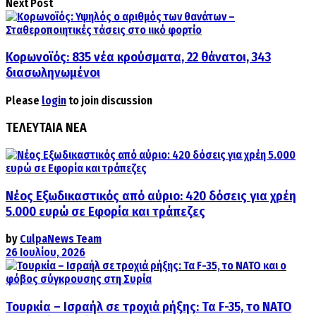
Next Post
Κορωνοϊός: 835 νέα κρούσματα, 22 θάνατοι, 343
διασωληνωμένοι
Please
login
to join discussion
ΤΕΛΕΥΤΑΙΑ ΝΕΑ
Νέος Εξωδικαστικός από αύριο: 420 δόσεις για χρέη
5.000 ευρώ σε Εφορία και τράπεζες
by
CulpaNews Team
26 Ιουλίου, 2026
Τουρκία – Ισραήλ σε τροχιά ρήξης: Τα F-35, το ΝΑΤΟ