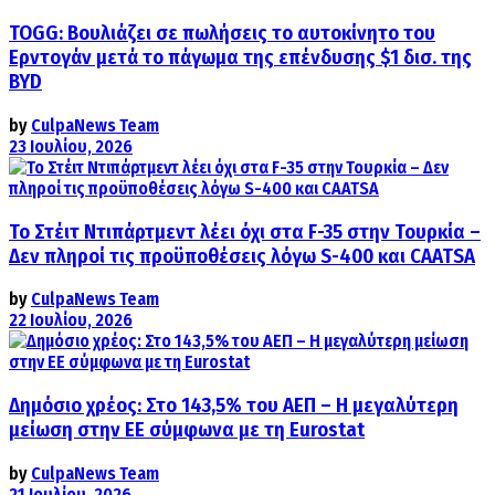
TOGG: Βουλιάζει σε πωλήσεις το αυτοκίνητο του
Ερντογάν μετά το πάγωμα της επένδυσης $1 δισ. της
BYD
by
CulpaNews Team
23 Ιουλίου, 2026
Το Στέιτ Ντιπάρτμεντ λέει όχι στα F-35 στην Τουρκία –
Δεν πληροί τις προϋποθέσεις λόγω S-400 και CAATSA
by
CulpaNews Team
22 Ιουλίου, 2026
Δημόσιο χρέος: Στο 143,5% του ΑΕΠ – Η μεγαλύτερη
μείωση στην ΕΕ σύμφωνα με τη Eurostat
by
CulpaNews Team
21 Ιουλίου, 2026