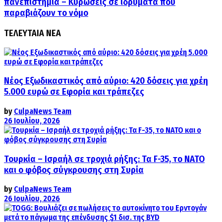
πανεπιστήμια – Κυρώσεις σε ιδρύματα που
παραβιάζουν το νόμο
ΤΕΛΕΥΤΑΙΑ ΝΕΑ
Νέος Εξωδικαστικός από αύριο: 420 δόσεις για χρέη
5.000 ευρώ σε Εφορία και τράπεζες
by
CulpaNews Team
26 Ιουλίου, 2026
Τουρκία – Ισραήλ σε τροχιά ρήξης: Τα F-35, το ΝΑΤΟ
και ο φόβος σύγκρουσης στη Συρία
by
CulpaNews Team
26 Ιουλίου, 2026