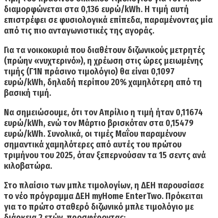
διαμορφώνεται στα 0,136 ευρώ/kWh
. Η τιμή αυτή
επιστρέφει σε φυσιολογικά επίπεδα, παραμένοντας μία
από τις πιο ανταγωνιστικές της αγοράς.
Για τα νοικοκυριά που διαθέτουν διζωνικούς μετρητές
(πρώην «νυχτερινό»), η χρέωση στις ώρες μειωμένης
τιμής
(Γ1Ν πράσινο τιμολόγιο)
θα είναι
0,1097
ευρώ/kWh
, δηλαδή περίπου 20% χαμηλότερη από τη
βασική τιμή.
Να σημειώσουμε, ότι τον Απρίλιο η τιμή ήταν
0,11674
ευρώ/kWh
, ενώ τον Μάρτιο βρισκόταν στα
0,15479
ευρώ/kWh
. Συνολικά, οι τιμές Μαΐου παραμένουν
σημαντικά χαμηλότερες από αυτές του πρώτου
τριμήνου του 2025, όταν ξεπερνούσαν τα 15 σεντς ανά
κιλοβατώρα.
Στο πλαίσιο των
μπλε τιμολογίων
,
η ΔΕΗ παρουσίασε
το νέο πρόγραμμα
ΔΕΗ myHome EnterTwo
. Πρόκειται
για το πρώτο σταθερό διζωνικό μπλε τιμολόγιο με
διάρκεια 2 ετών, προσφέροντας: