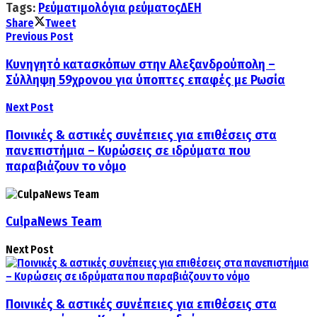
Tags:
Ρεύμα
τιμολόγια ρεύματος
ΔΕΗ
Share
Tweet
Previous Post
Κυνηγητό κατασκόπων στην Αλεξανδρούπολη –
Σύλληψη 59χρονου για ύποπτες επαφές με Ρωσία
Next Post
Ποινικές & αστικές συνέπειες για επιθέσεις στα
πανεπιστήμια – Κυρώσεις σε ιδρύματα που
παραβιάζουν το νόμο
CulpaNews Team
Next Post
Ποινικές & αστικές συνέπειες για επιθέσεις στα