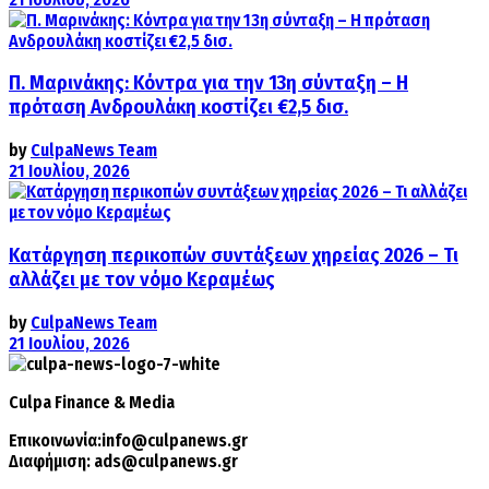
Π. Μαρινάκης: Κόντρα για την 13η σύνταξη – Η
πρόταση Ανδρουλάκη κοστίζει €2,5 δισ.
by
CulpaNews Team
21 Ιουλίου, 2026
Κατάργηση περικοπών συντάξεων χηρείας 2026 – Τι
αλλάζει με τον νόμο Κεραμέως
by
CulpaNews Team
21 Ιουλίου, 2026
Culpa
Finance & Media
Επικοινωνία:
info@culpanews.gr
Διαφήμιση:
ads@culpanews.gr