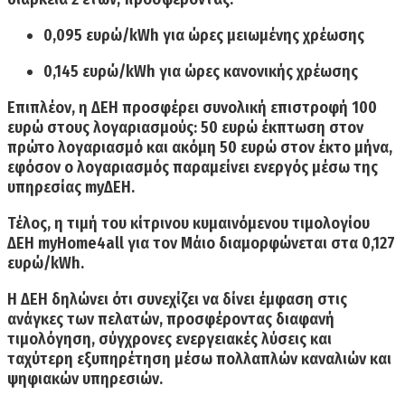
0,095 ευρώ/kWh
για ώρες μειωμένης χρέωσης
0,145 ευρώ/kWh
για ώρες κανονικής χρέωσης
Επιπλέον, η ΔΕΗ προσφέρει συνολική επιστροφή
100
ευρώ
στους λογαριασμούς:
50 ευρώ
έκπτωση στον
πρώτο λογαριασμό και ακόμη
50 ευρώ
στον έκτο μήνα,
εφόσον ο λογαριασμός παραμείνει ενεργός μέσω της
υπηρεσίας
myΔΕΗ
.
Τέλος, η τιμή του
κίτρινου κυμαινόμενου τιμολογίου
ΔΕΗ myHome4all
για τον Μάιο διαμορφώνεται στα
0,127
ευρώ/kWh
.
Η ΔΕΗ δηλώνει ότι συνεχίζει να δίνει έμφαση στις
ανάγκες των πελατών, προσφέροντας διαφανή
τιμολόγηση, σύγχρονες ενεργειακές λύσεις και
ταχύτερη εξυπηρέτηση μέσω πολλαπλών καναλιών και
ψηφιακών υπηρεσιών.