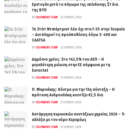
Ερντογάν μετά το πάγωμα της επένδυσης $1 δισ.
της BYD
BY
CULPANEWS TEAM
23 ΙΟΥΛΊΟΥ, 2026
Το Στέιτ Ντιπάρτμεντ λέει όχι στα F-35 στην Τουρκία
– Δεν πληροί τις προϋποθέσεις λόγω S-400 και
CAATSA
BY
CULPANEWS TEAM
22 ΙΟΥΛΊΟΥ, 2026
Δημόσιο χρέος: Στο 143,5% του ΑΕΠ – Η
μεγαλύτερη μείωση στην ΕΕ σύμφωνα με τη
Eurostat
BY
CULPANEWS TEAM
21 ΙΟΥΛΊΟΥ, 2026
Π. Μαρινάκης: Κόντρα για την 13η σύνταξη – Η
πρόταση Ανδρουλάκη κοστίζει €2,5 δισ.
BY
CULPANEWS TEAM
21 ΙΟΥΛΊΟΥ, 2026
Κατάργηση περικοπών συντάξεων χηρείας 2026 – Τι
αλλάζει με τον νόμο Κεραμέως
BY
CULPANEWS TEAM
21 ΙΟΥΛΊΟΥ, 2026