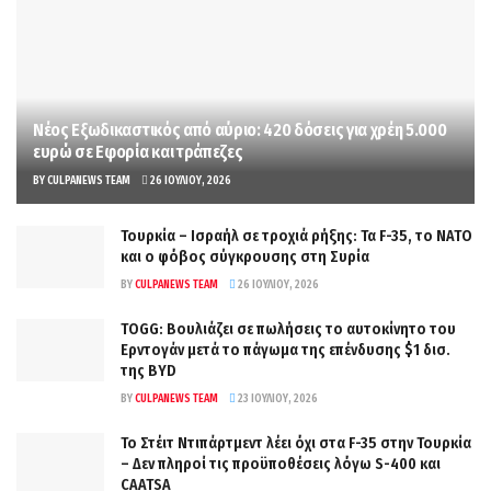
Νέος Εξωδικαστικός από αύριο: 420 δόσεις για χρέη 5.000
ευρώ σε Εφορία και τράπεζες
BY
CULPANEWS TEAM
26 ΙΟΥΛΊΟΥ, 2026
Τουρκία – Ισραήλ σε τροχιά ρήξης: Τα F-35, το ΝΑΤΟ
και ο φόβος σύγκρουσης στη Συρία
BY
CULPANEWS TEAM
26 ΙΟΥΛΊΟΥ, 2026
TOGG: Βουλιάζει σε πωλήσεις το αυτοκίνητο του
Ερντογάν μετά το πάγωμα της επένδυσης $1 δισ.
της BYD
BY
CULPANEWS TEAM
23 ΙΟΥΛΊΟΥ, 2026
Το Στέιτ Ντιπάρτμεντ λέει όχι στα F-35 στην Τουρκία
– Δεν πληροί τις προϋποθέσεις λόγω S-400 και
CAATSA