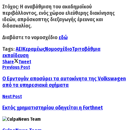
Στόχος: Η αναβάθμιση του ακαδημαϊκού
περιβάλλοντος, ενός χώρου ελεύθερης διακίνησης
ιδεών, απρόσκοπτης διεξαγωγής έρευνας και
διδασκαλίας.
Διαβάστε το νομοσχέδιο
εδώ
Tags:
ΑΕΙ
Κεραμέως
Νομοσχέδιο
Τριτοβάθμια
εκπαίδευση
Share
Tweet
Previous Post
Ο Ερντογάν αποσύρει τα αυτοκίνητα της Volkswagen
από τα υπηρεσιακά οχήματα
Next Post
Εκτός χρηματιστηρίου οδηγείται η Forthnet