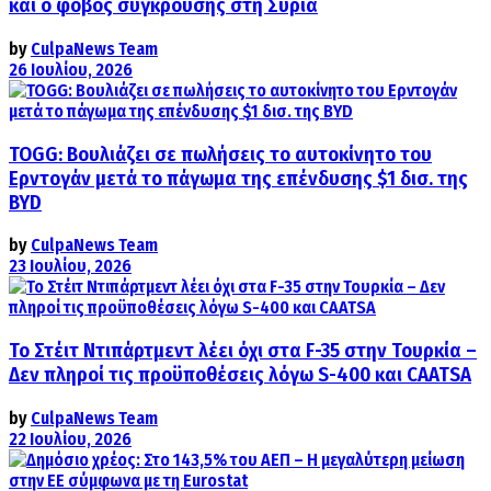
και ο φόβος σύγκρουσης στη Συρία
by
CulpaNews Team
26 Ιουλίου, 2026
TOGG: Βουλιάζει σε πωλήσεις το αυτοκίνητο του
Ερντογάν μετά το πάγωμα της επένδυσης $1 δισ. της
BYD
by
CulpaNews Team
23 Ιουλίου, 2026
Το Στέιτ Ντιπάρτμεντ λέει όχι στα F-35 στην Τουρκία –
Δεν πληροί τις προϋποθέσεις λόγω S-400 και CAATSA
by
CulpaNews Team
22 Ιουλίου, 2026