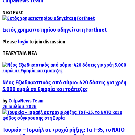
CulpaNews Team
Next Post
Εκτός χρηματιστηρίου οδηγείται η Forthnet
Please
login
to join discussion
ΤΕΛΕΥΤΑΙΑ ΝΕΑ
Νέος Εξωδικαστικός από αύριο: 420 δόσεις για χρέη
5.000 ευρώ σε Εφορία και τράπεζες
by
CulpaNews Team
26 Ιουλίου, 2026
Τουρκία – Ισραήλ σε τροχιά ρήξης: Τα F-35, το ΝΑΤΟ