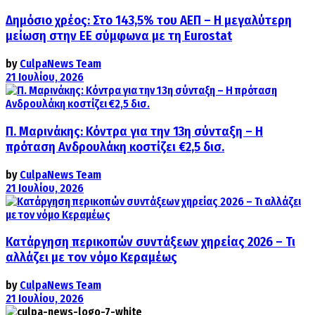
Δημόσιο χρέος: Στο 143,5% του ΑΕΠ – Η μεγαλύτερη
μείωση στην ΕΕ σύμφωνα με τη Eurostat
by
CulpaNews Team
21 Ιουλίου, 2026
Π. Μαρινάκης: Κόντρα για την 13η σύνταξη – Η
πρόταση Ανδρουλάκη κοστίζει €2,5 δισ.
by
CulpaNews Team
21 Ιουλίου, 2026
Κατάργηση περικοπών συντάξεων χηρείας 2026 – Τι
αλλάζει με τον νόμο Κεραμέως
by
CulpaNews Team
21 Ιουλίου, 2026