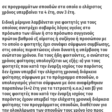
σε προγραμμάτων σπουδών στα οποία ο ελάχιστος
χρόνος υπερβαίνει τα 4 έτη, συν 3 έτη.
Ειδική μέριμνα λαμβάνεται για φοιτητές για τους
οποίους συντρέχει σοβαρός λόγος υγείας στο
πρόσωπο των ιδίων ή στο πρόσωπο συγγενούς
πρώτου βαθμού εξ αίματος ή συζύγου ή προσώπου με
το οποίο ο φοιτητής έχει συνάψει σύμφωνο συμβίωσης,
στις οποίες περιπτώσεις είναι δυνατή η υπέρβαση του
ανώτατου χρόνου. Για τους ήδη φοιτούντες, ο ανώτατος
χρόνος φοίτησης υπολογίζεται ως εξής: α) για τους
φοιτητές που κατά την έναρξη ισχύος του παρόντος
δεν έχουν υπερβεί την ελάχιστη χρονική διάρκεια
φοίτησης σύμφωνα με το πρόγραμμα σπουδών, ο
υπολογισμός γίνεται σύμφωνα με όσα αναφέρθηκαν
παραπάνω (4+2 έτη για τα τετραετή κ.ο.κ.) και β) για
τους φοιτητές που κατά την έναρξη ισχύος του
παρόντος έχουν υπερβεί την ελάχιστη χρονική διάρκεια
φοίτησης του προγράμματος σπουδών, διαθέτουν για
την ολοκλήρωση των σπουδών τους χρόνο ίσο προς