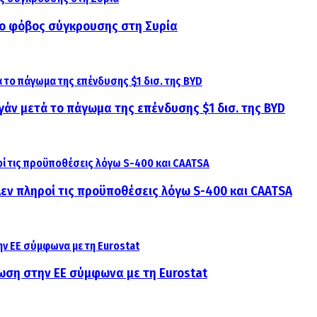
αι ο φόβος σύγκρουσης στη Συρία
γάν μετά το πάγωμα της επένδυσης $1 δισ. της BYD
 Δεν πληροί τις προϋποθέσεις λόγω S-400 και CAATSA
ίωση στην ΕΕ σύμφωνα με τη Eurostat