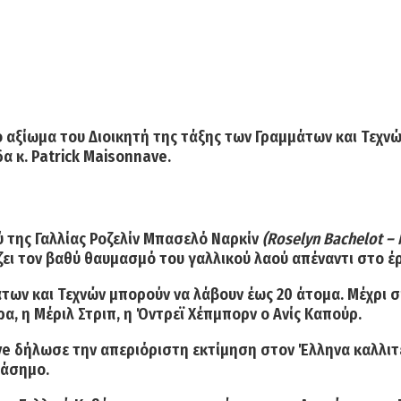
αξίωμα του Διοικητή της τάξης των Γραμμάτων και Τεχν
α κ. Patrick Maisonnave.
 της Γαλλίας Ροζελίν Μπασελό Ναρκίν
(Roselyn Bachelot – 
μίζει τον βαθύ θαυμασμό του γαλλικού λαού απέναντι στο
άτων και Τεχνών μπορούν να λάβουν έως 20 άτομα. Μέχρι 
έρα, η Μέριλ Στριπ, η Όντρεϊ Χέπμπορν o Ανίς Καπούρ.
e δήλωσε την απεριόριστη εκτίμηση στον Έλληνα καλλιτέχ
ράσημο.