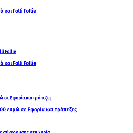
και Folli Follie
και Folli Follie
000 ευρώ σε Εφορία και τράπεζες