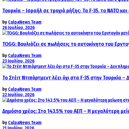
Τουρκία – Ισραήλ σε τροχιά ρήξης: Τα F-35, το ΝΑΤΟ κ
by
CulpaNews Team
26 Ιουλίου, 2026
TOGG: Βουλιάζει σε πωλήσεις το αυτοκίνητο του Ερντο
by
CulpaNews Team
23 Ιουλίου, 2026
Το Στέιτ Ντιπάρτμεντ λέει όχι στα F-35 στην Τουρκία –
by
CulpaNews Team
22 Ιουλίου, 2026
Δημόσιο χρέος: Στο 143,5% του ΑΕΠ – Η μεγαλύτερη με
by
CulpaNews Team
21 Ιουλίου, 2026