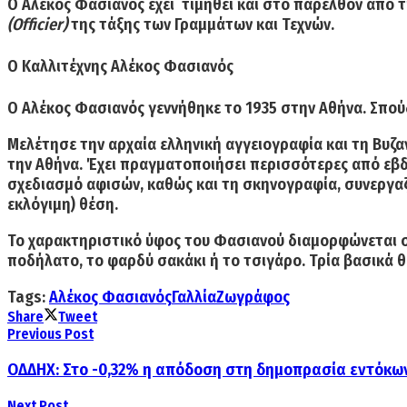
Ο Αλέκος Φασιανός έχει τιμηθεί και στο παρελθόν από 
(Officier)
της τάξης των Γραμμάτων και Τεχνών.
Ο Καλλιτέχνης Αλέκος Φασιανός
O Αλέκος Φασιανός γεννήθηκε το 1935 στην Αθήνα. Σπού
Μελέτησε την αρχαία ελληνική αγγειογραφία και τη Βυζαν
την Αθήνα. Έχει πραγματοποιήσει περισσότερες από εβδ
σχεδιασμό αφισών, καθώς και τη σκηνογραφία, συνεργαζ
εκλόγιμη) θέση.
Το χαρακτηριστικό ύφος του Φασιανού διαμορφώνεται στι
ποδήλατο, το φαρδύ σακάκι ή το τσιγάρο. Τρία βασικά θ
Tags:
Αλέκος Φασιανός
Γαλλία
Ζωγράφος
Share
Tweet
Previous Post
ΟΔΔΗΧ: Στο -0,32% η απόδοση στη δημοπρασία εντόκω
Next Post