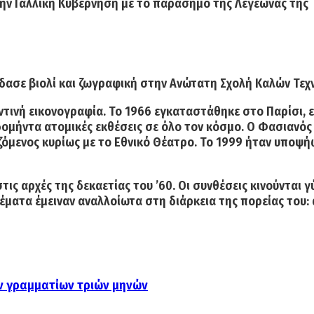
την Γαλλική Κυβέρνηση με το παράσημο της Λεγεώνας της 
δασε βιολί και ζωγραφική στην Ανώτατη Σχολή Καλών Τεχν
τινή εικονογραφία. Το 1966 εγκαταστάθηκε στο Παρίσι, εν
ομήντα ατομικές εκθέσεις σε όλο τον κόσμο. Ο Φασιανός 
όμενος κυρίως με το Εθνικό Θέατρο. Το 1999 ήταν υποψή
ς αρχές της δεκαετίας του ’60. Οι συνθέσεις κινούνται 
έματα έμειναν αναλλοίωτα στη διάρκεια της πορείας του:
ν γραμματίων τριών μηνών