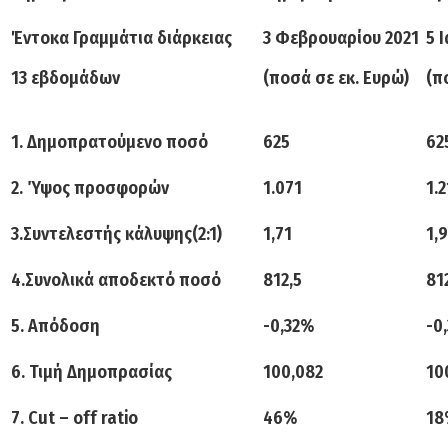
Έντοκα Γραμμάτια διάρκειας
3 Φεβρουαρίου 2021
5 
13 εβδομάδων
(ποσά σε εκ. Ευρώ)
(π
1. Δημοπρατούμενο ποσό
625
62
2. Ύψος προσφορών
1.071
1.
3.Συντελεστής κάλυψης(2:1)
1,71
1,
4.Συνολικά αποδεκτό ποσό
812,5
81
5. Απόδοση
-0,32%
-0
6. Τιμή Δημοπρασίας
100,082
10
7. Cut – off ratio
46%
18