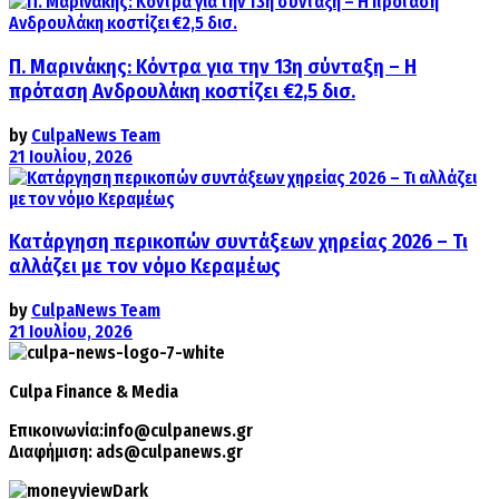
Π. Μαρινάκης: Κόντρα για την 13η σύνταξη – Η
πρόταση Ανδρουλάκη κοστίζει €2,5 δισ.
by
CulpaNews Team
21 Ιουλίου, 2026
Κατάργηση περικοπών συντάξεων χηρείας 2026 – Τι
αλλάζει με τον νόμο Κεραμέως
by
CulpaNews Team
21 Ιουλίου, 2026
Culpa
Finance & Media
Επικοινωνία:
info@culpanews.gr
Διαφήμιση:
ads@culpanews.gr