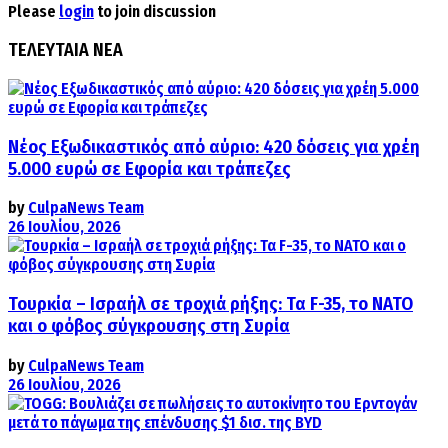
Please
login
to join discussion
ΤΕΛΕΥΤΑΙΑ ΝΕΑ
Νέος Εξωδικαστικός από αύριο: 420 δόσεις για χρέη
5.000 ευρώ σε Εφορία και τράπεζες
by
CulpaNews Team
26 Ιουλίου, 2026
Τουρκία – Ισραήλ σε τροχιά ρήξης: Τα F-35, το ΝΑΤΟ
και ο φόβος σύγκρουσης στη Συρία
by
CulpaNews Team
26 Ιουλίου, 2026