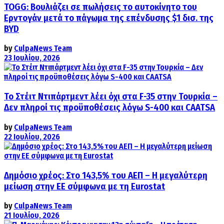
TOGG: Βουλιάζει σε πωλήσεις το αυτοκίνητο του
Ερντογάν μετά το πάγωμα της επένδυσης $1 δισ. της
BYD
by
CulpaNews Team
23 Ιουλίου, 2026
Το Στέιτ Ντιπάρτμεντ λέει όχι στα F-35 στην Τουρκία –
Δεν πληροί τις προϋποθέσεις λόγω S-400 και CAATSA
by
CulpaNews Team
22 Ιουλίου, 2026
Δημόσιο χρέος: Στο 143,5% του ΑΕΠ – Η μεγαλύτερη
μείωση στην ΕΕ σύμφωνα με τη Eurostat
by
CulpaNews Team
21 Ιουλίου, 2026