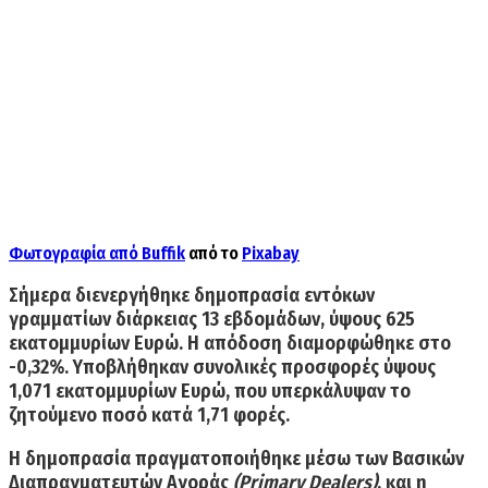
Φωτογραφία από
Buffik
από το
Pixabay
Σήμερα διενεργήθηκε δημοπρασία εντόκων
γραμματίων διάρκειας 13 εβδομάδων, ύψους 625
εκατομμυρίων Ευρώ. Η απόδοση διαμο­ρφώ­θηκε στο
-0,32%. Υποβλήθηκαν συνολι­κές προ­­­σφο­ρές ύψους
1,071 εκατομμυρίων Ευρώ, που υπερκά­λυψαν το
ζητούμενο ποσό κατά 1,71 φορές.
Η δημοπρασία πραγματοποιήθηκε μέσω των Βα­σικών
Διαπραγματευτών Αγοράς
(Primary Dealers)
, και η