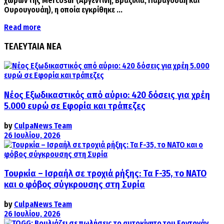
χωρών της Mercosur (Αργεντινή, Βραζιλία, Παραγουάη και
Ουρουγουάη), η οποία εγκρίθηκε ...
Details
Read more
ΤΕΛΕΥΤΑΙΑ ΝΕΑ
Νέος Εξωδικαστικός από αύριο: 420 δόσεις για χρέη
5.000 ευρώ σε Εφορία και τράπεζες
by
CulpaNews Team
26 Ιουλίου, 2026
Τουρκία – Ισραήλ σε τροχιά ρήξης: Τα F-35, το ΝΑΤΟ
και ο φόβος σύγκρουσης στη Συρία
by
CulpaNews Team
26 Ιουλίου, 2026