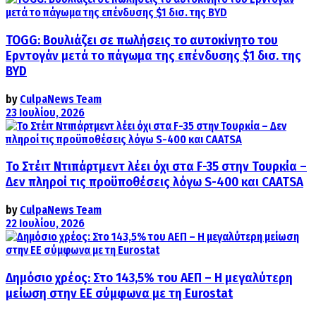
TOGG: Βουλιάζει σε πωλήσεις το αυτοκίνητο του
Ερντογάν μετά το πάγωμα της επένδυσης $1 δισ. της
BYD
by
CulpaNews Team
23 Ιουλίου, 2026
Το Στέιτ Ντιπάρτμεντ λέει όχι στα F-35 στην Τουρκία –
Δεν πληροί τις προϋποθέσεις λόγω S-400 και CAATSA
by
CulpaNews Team
22 Ιουλίου, 2026
Δημόσιο χρέος: Στο 143,5% του ΑΕΠ – Η μεγαλύτερη
μείωση στην ΕΕ σύμφωνα με τη Eurostat