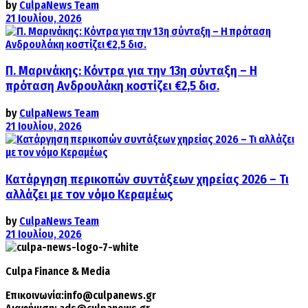
by
CulpaNews Team
21 Ιουλίου, 2026
Π. Μαρινάκης: Κόντρα για την 13η σύνταξη – Η
πρόταση Ανδρουλάκη κοστίζει €2,5 δισ.
by
CulpaNews Team
21 Ιουλίου, 2026
Κατάργηση περικοπών συντάξεων χηρείας 2026 – Τι
αλλάζει με τον νόμο Κεραμέως
by
CulpaNews Team
21 Ιουλίου, 2026
Culpa
Finance & Media
Επικοινωνία:
info@culpanews.gr