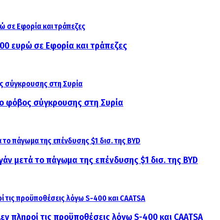
000 ευρώ σε Εφορία και τράπεζες
αι ο φόβος σύγκρουσης στη Συρία
γάν μετά το πάγωμα της επένδυσης $1 δισ. της BYD
 Δεν πληροί τις προϋποθέσεις λόγω S-400 και CAATSA