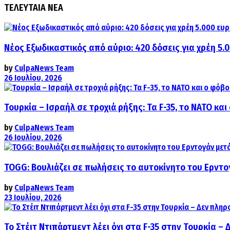
ΤΕΛΕΥΤΑΙΑ ΝΕΑ
Νέος Εξωδικαστικός από αύριο: 420 δόσεις για χρέη 5.
by
CulpaNews Team
26 Ιουλίου, 2026
Τουρκία – Ισραήλ σε τροχιά ρήξης: Τα F-35, το ΝΑΤΟ κ
by
CulpaNews Team
26 Ιουλίου, 2026
TOGG: Βουλιάζει σε πωλήσεις το αυτοκίνητο του Ερντο
by
CulpaNews Team
23 Ιουλίου, 2026
Το Στέιτ Ντιπάρτμεντ λέει όχι στα F-35 στην Τουρκία –