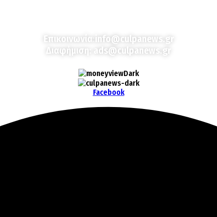
Culpa
Finance & Media
Επικοινωνία:
info@culpanews.gr
Διαφήμιση:
ads@culpanews.gr
Facebook