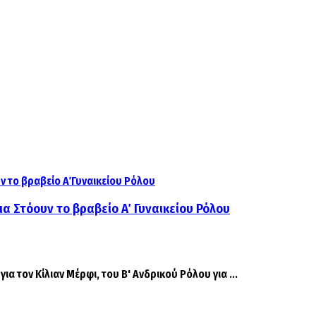
α Στόουν το βραβείο Α΄ Γυναικείου Ρόλου
ια τον Κίλιαν Μέρφι, του Β' Ανδρικού Ρόλου για ...