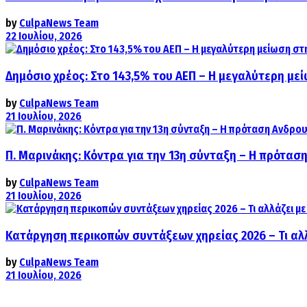
by
CulpaNews Team
22 Ιουλίου, 2026
Δημόσιο χρέος: Στο 143,5% του ΑΕΠ – Η μεγαλύτερη με
by
CulpaNews Team
21 Ιουλίου, 2026
Π. Μαρινάκης: Κόντρα για την 13η σύνταξη – Η πρόταση
by
CulpaNews Team
21 Ιουλίου, 2026
Κατάργηση περικοπών συντάξεων χηρείας 2026 – Τι αλ
by
CulpaNews Team
21 Ιουλίου, 2026