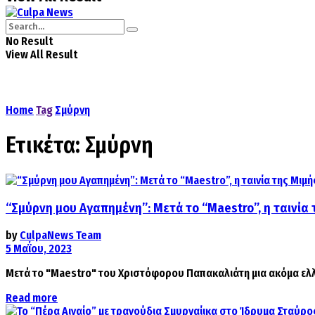
No Result
View All Result
Home
Tag
Σμύρνη
Ετικέτα:
Σμύρνη
“Σμύρνη μου Αγαπημένη”: Μετά το “Maestro”, η ταινία τ
by
CulpaNews Team
5 Μαΐου, 2023
Μετά το "Maestro" του Χριστόφορου Παπακαλιάτη μια ακόμα ελληνι
Details
Read more