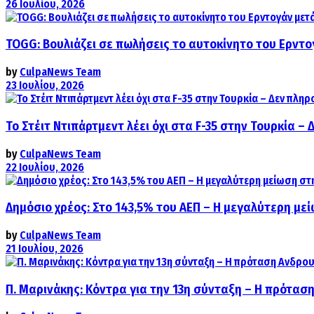
26 Ιουλίου, 2026
TOGG: Βουλιάζει σε πωλήσεις το αυτοκίνητο του Ερντο
by
CulpaNews Team
23 Ιουλίου, 2026
Το Στέιτ Ντιπάρτμεντ λέει όχι στα F-35 στην Τουρκία –
by
CulpaNews Team
22 Ιουλίου, 2026
Δημόσιο χρέος: Στο 143,5% του ΑΕΠ – Η μεγαλύτερη με
by
CulpaNews Team
21 Ιουλίου, 2026
Π. Μαρινάκης: Κόντρα για την 13η σύνταξη – Η πρόταση