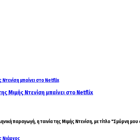
ης Μιμής Ντενίση μπαίνει στο Netflix
κή παραγωγή, η ταινία της Μιμής Ντενίση, με τίτλο "Σμύρνη μου α