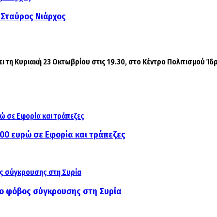
 Σταύρος Νιάρχος
ι τη Κυριακή 23 Οκτωβρίου στις 19.30, στο Κέντρο Πολιτισμού Ίδρ
000 ευρώ σε Εφορία και τράπεζες
αι ο φόβος σύγκρουσης στη Συρία