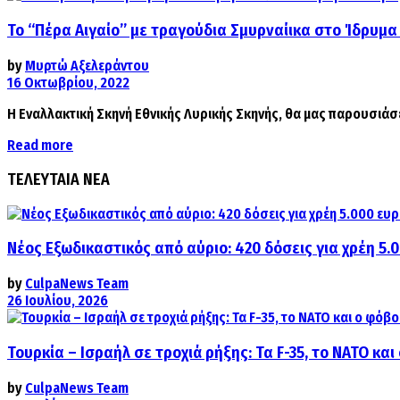
Το “Πέρα Αιγαίο” με τραγούδια Σμυρναίικα στο Ίδρυμα
by
Μυρτώ Αξελεράντου
16 Οκτωβρίου, 2022
Η Εναλλακτική Σκηνή Εθνικής Λυρικής Σκηνής, θα μας παρουσιάσε
Details
Read more
ΤΕΛΕΥΤΑΙΑ ΝΕΑ
Νέος Εξωδικαστικός από αύριο: 420 δόσεις για χρέη 5.
by
CulpaNews Team
26 Ιουλίου, 2026
Τουρκία – Ισραήλ σε τροχιά ρήξης: Τα F-35, το ΝΑΤΟ κ
by
CulpaNews Team