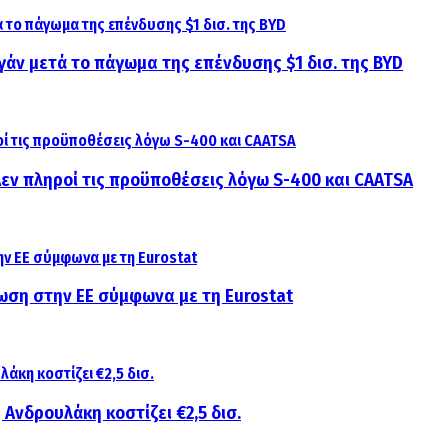
γάν μετά το πάγωμα της επένδυσης $1 δισ. της BYD
 Δεν πληροί τις προϋποθέσεις λόγω S-400 και CAATSA
ίωση στην ΕΕ σύμφωνα με τη Eurostat
 Ανδρουλάκη κοστίζει €2,5 δισ.