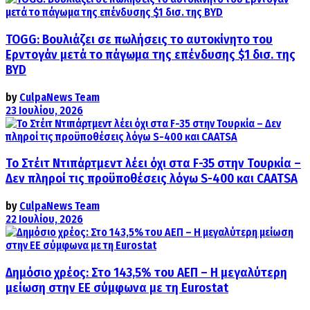
TOGG: Βουλιάζει σε πωλήσεις το αυτοκίνητο του
Ερντογάν μετά το πάγωμα της επένδυσης $1 δισ. της
BYD
by
CulpaNews Team
23 Ιουλίου, 2026
Το Στέιτ Ντιπάρτμεντ λέει όχι στα F-35 στην Τουρκία –
Δεν πληροί τις προϋποθέσεις λόγω S-400 και CAATSA
by
CulpaNews Team
22 Ιουλίου, 2026
Δημόσιο χρέος: Στο 143,5% του ΑΕΠ – Η μεγαλύτερη
μείωση στην ΕΕ σύμφωνα με τη Eurostat