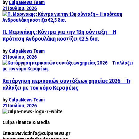
by
CulpaNews Team
21 Ιουλίου, 2026
Π. Μαρινάκης: Κόντρα για την 13η σύνταξη – Η
πρόταση Ανδρουλάκη κοστίζει €2,5 δισ.
by
CulpaNews Team
21 Ιουλίου, 2026
Κατάργηση περικοπών συντάξεων χηρείας 2026 – Τι
αλλάζει με τον νόμο Κεραμέως
by
CulpaNews Team
21 Ιουλίου, 2026
Culpa
Finance & Media
Επικοινωνία:
info@culpanews.gr