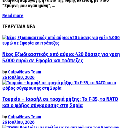
ελληνική παραγωγή, η ταινία της Μιμής Ντενίση, με τίτλο
"Σμύρνη μου αγαπημένη", ...
Details
Read more
ΤΕΛΕΥΤΑΙΑ ΝΕΑ
Νέος Εξωδικαστικός από αύριο: 420 δόσεις για χρέη
5.000 ευρώ σε Εφορία και τράπεζες
by
CulpaNews Team
26 Ιουλίου, 2026
Τουρκία – Ισραήλ σε τροχιά ρήξης: Τα F-35, το ΝΑΤΟ
και ο φόβος σύγκρουσης στη Συρία
by
CulpaNews Team
26 Ιουλίου, 2026