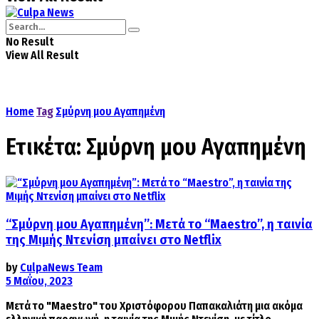
No Result
View All Result
Home
Tag
Σμύρνη μου Αγαπημένη
Ετικέτα:
Σμύρνη μου Αγαπημένη
“Σμύρνη μου Αγαπημένη”: Μετά το “Maestro”, η ταινία
της Μιμής Ντενίση μπαίνει στο Netflix
by
CulpaNews Team
5 Μαΐου, 2023
Μετά το "Maestro" του Χριστόφορου Παπακαλιάτη μια ακόμα