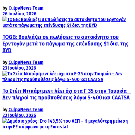
by
CulpaNews Team
26 Ιουλίου, 2026
TOGG: Βουλιάζει σε πωλήσεις το αυτοκίνητο του
Ερντογάν μετά το πάγωμα της επένδυσης $1 δισ. της
BYD
by
CulpaNews Team
23 Ιουλίου, 2026
Το Στέιτ Ντιπάρτμεντ λέει όχι στα F-35 στην Τουρκία –
Δεν πληροί τις προϋποθέσεις λόγω S-400 και CAATSA
by
CulpaNews Team
22 Ιουλίου, 2026