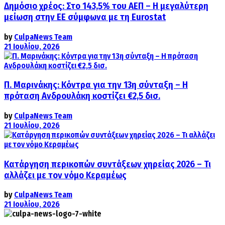
Δημόσιο χρέος: Στο 143,5% του ΑΕΠ – Η μεγαλύτερη
μείωση στην ΕΕ σύμφωνα με τη Eurostat
by
CulpaNews Team
21 Ιουλίου, 2026
Π. Μαρινάκης: Κόντρα για την 13η σύνταξη – Η
πρόταση Ανδρουλάκη κοστίζει €2,5 δισ.
by
CulpaNews Team
21 Ιουλίου, 2026
Κατάργηση περικοπών συντάξεων χηρείας 2026 – Τι
αλλάζει με τον νόμο Κεραμέως
by
CulpaNews Team
21 Ιουλίου, 2026