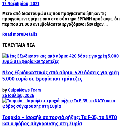
17 Νοεμβρίου, 2021
Μετά από διασταυρώσεις που πραγματοποιήθηκαν τις
προηγούμενες μέρες από στο σύστημα ΕΡΓΑΝΗ προέκυψε, ότι
περίπου 21.000 ανεμβολίαστοι εργαζόμενοι δεν είχαν ...
Read more
Details
ΤΕΛΕΥΤΑΙΑ ΝΕΑ
Νέος Εξωδικαστικός από αύριο: 420 δόσεις για χρέη
5.000 ευρώ σε Εφορία και τράπεζες
by
CulpaNews Team
26 Ιουλίου, 2026
Τουρκία – Ισραήλ σε τροχιά ρήξης: Τα F-35, το ΝΑΤΟ
και ο φόβος σύγκρουσης στη Συρία