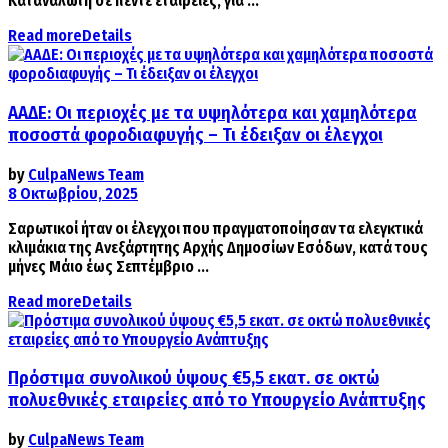
Καταναλωτή σε πέντε εταιρείες, για ...
Read more
Details
ΑΑΔΕ: Οι περιοχές με τα υψηλότερα και χαμηλότερα
ποσοστά φοροδιαφυγής – Τι έδειξαν οι έλεγχοι
by
CulpaNews Team
8 Οκτωβρίου, 2025
Σαρωτικοί ήταν οι έλεγχοι που πραγματοποίησαν τα ελεγκτικά
κλιμάκια της Ανεξάρτητης Αρχής Δημοσίων Εσόδων, κατά τους
μήνες Μάιο έως Σεπτέμβριο ...
Read more
Details
Πρόστιμα συνολικού ύψους €5,5 εκατ. σε οκτώ
πολυεθνικές εταιρείες από το Υπουργείο Ανάπτυξης
by
CulpaNews Team