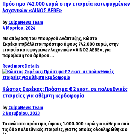
Πρόστιμο 742.000 ευρώ στην εταιρεία κατεψυγμένων
λαχανικών «ΑΙΝΟΣ ΑΕΒΕ»
by
CulpaNews Team
4 Μαρτίου, 2024
Mε απόφαση του Υπουργού Ανάπτυξης, Κώστα
Σκρέκα επιβάλλεται πρόστιμο ύψους 742.000 ευρώ, στην
εταιρεία κατεψυγμένων λαχανικών «ΑΙΝΟΣ ΑΕΒΕ», για
παράβαση του άρθρου ...
Read more
Details
Κώστας Σκρέκας: Πρόστιμα € 2 εκατ. σε πολυεθνικές
εταιρείες για αθέμιτη κερδοφορία
by
CulpaNews Team
2 Νοεμβρίου, 2023
Το ανώτατο πρόστιμο, ύψους 1.000.000 ευρώ για κάθε μια από
τις δύο πολυεθνικές εταιρείες, για τις οποίες ολοκληρώθηκε ο