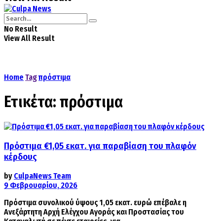
No Result
View All Result
Home
Tag
πρόστιμα
Ετικέτα:
πρόστιμα
Πρόστιμα €1,05 εκατ. για παραβίαση του πλαφόν
κέρδους
by
CulpaNews Team
9 Φεβρουαρίου, 2026
Πρόστιμα συνολικού ύψους 1,05 εκατ. ευρώ επέβαλε η
Ανεξάρτητη Αρχή Ελέγχου Αγοράς και Προστασίας του