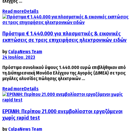
έλεγχος ...
Read more
Details
Πρόστιμα € 1.440.000 για πλασματικές & εικονικές
εκπτώσεις σε τρεις επιχειρήσεις ηλεκτρονικών ειδών
by
CulpaNews Team
24 Ιουλίου, 2023
Πρόστιμα συνολικού ύψους 1.440.000 ευρώ επιβλήθηκαν από
τη Διϋπηρεσιακή Μονάδα Ελέγχου της Αγοράς (ΔΙΜΕΑ) σε τρεις
μεγάλες αλυσίδες πώλησης ηλεκτρικών ...
Read more
Details
ΕΡΓΑΝΗ: Περίπου 21.000 ανεμβολίαστοι εργαζόμενοι
χωρίς rapid test
by
CulpaNews Team