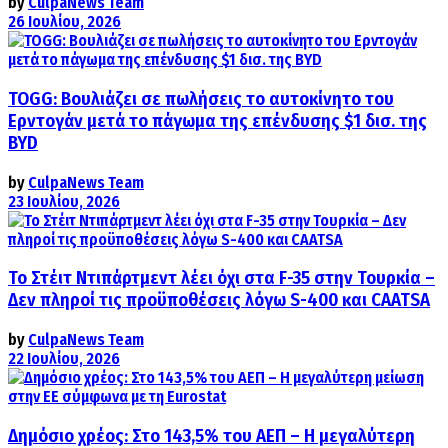
by
CulpaNews Team
26 Ιουλίου, 2026
TOGG: Βουλιάζει σε πωλήσεις το αυτοκίνητο του
Ερντογάν μετά το πάγωμα της επένδυσης $1 δισ. της
BYD
by
CulpaNews Team
23 Ιουλίου, 2026
Το Στέιτ Ντιπάρτμεντ λέει όχι στα F-35 στην Τουρκία –
Δεν πληροί τις προϋποθέσεις λόγω S-400 και CAATSA
by
CulpaNews Team
22 Ιουλίου, 2026
Δημόσιο χρέος: Στο 143,5% του ΑΕΠ – Η μεγαλύτερη