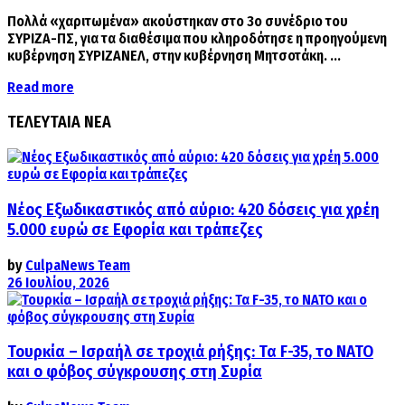
Πολλά «χαριτωμένα» ακούστηκαν στο 3ο συνέδριο του
ΣΥΡΙΖΑ-ΠΣ, για τα διαθέσιμα που κληροδότησε η προηγούμενη
κυβέρνηση ΣΥΡΙΖΑΝΕΛ, στην κυβέρνηση Μητσοτάκη. ...
Details
Read more
ΤΕΛΕΥΤΑΙΑ ΝΕΑ
Νέος Εξωδικαστικός από αύριο: 420 δόσεις για χρέη
5.000 ευρώ σε Εφορία και τράπεζες
by
CulpaNews Team
26 Ιουλίου, 2026
Τουρκία – Ισραήλ σε τροχιά ρήξης: Τα F-35, το ΝΑΤΟ
και ο φόβος σύγκρουσης στη Συρία