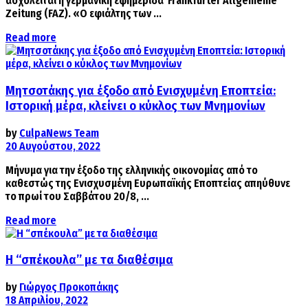
ασχολείται η γερμανική εφημερίδα Frankfurter Allgemeine
Zeitung (FAZ). «Ο εφιάλτης των ...
Details
Read more
Μητσοτάκης για έξοδο από Ενισχυμένη Εποπτεία:
Ιστορική μέρα, κλείνει ο κύκλος των Μνημονίων
by
CulpaNews Team
20 Αυγούστου, 2022
Μήνυμα για την έξοδο της ελληνικής οικονομίας από το
καθεστώς της Ενισχυσμένη Ευρωπαϊκής Εποπτείας απηύθυνε
το πρωί του Σαββάτου 20/8, ...
Details
Read more
Η “σπέκουλα” με τα διαθέσιμα
by
Γιώργος Προκοπάκης
18 Απριλίου, 2022