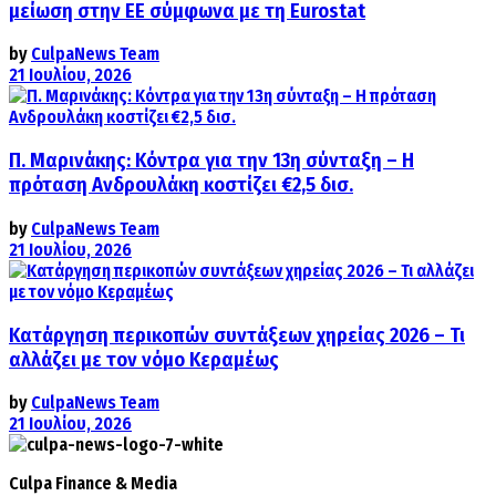
μείωση στην ΕΕ σύμφωνα με τη Eurostat
by
CulpaNews Team
21 Ιουλίου, 2026
Π. Μαρινάκης: Κόντρα για την 13η σύνταξη – Η
πρόταση Ανδρουλάκη κοστίζει €2,5 δισ.
by
CulpaNews Team
21 Ιουλίου, 2026
Κατάργηση περικοπών συντάξεων χηρείας 2026 – Τι
αλλάζει με τον νόμο Κεραμέως
by
CulpaNews Team
21 Ιουλίου, 2026
Culpa
Finance & Media