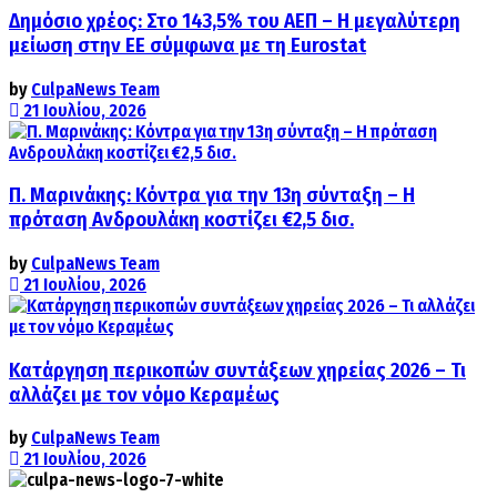
Δημόσιο χρέος: Στο 143,5% του ΑΕΠ – Η μεγαλύτερη
μείωση στην ΕΕ σύμφωνα με τη Eurostat
by
CulpaNews Team
21 Ιουλίου, 2026
Π. Μαρινάκης: Κόντρα για την 13η σύνταξη – Η
πρόταση Ανδρουλάκη κοστίζει €2,5 δισ.
by
CulpaNews Team
21 Ιουλίου, 2026
Κατάργηση περικοπών συντάξεων χηρείας 2026 – Τι
αλλάζει με τον νόμο Κεραμέως
by
CulpaNews Team
21 Ιουλίου, 2026