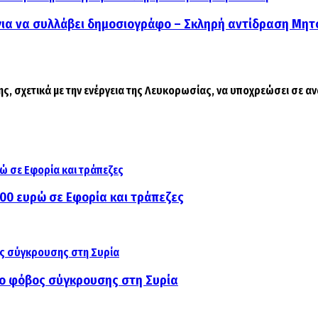
ια να συλλάβει δημοσιογράφο – Σκληρή αντίδραση Μητ
 σχετικά με την ενέργεια της Λευκορωσίας, να υποχρεώσει σε αν
000 ευρώ σε Εφορία και τράπεζες
αι ο φόβος σύγκρουσης στη Συρία