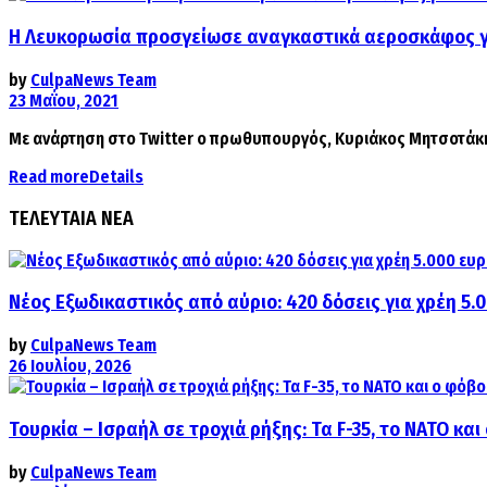
Η Λευκορωσία προσγείωσε αναγκαστικά αεροσκάφος γ
by
CulpaNews Team
23 Μαΐου, 2021
Με ανάρτηση στο Twitter ο πρωθυπουργός, Κυριάκος Μητσοτάκης,
Read more
Details
ΤΕΛΕΥΤΑΙΑ ΝΕΑ
Νέος Εξωδικαστικός από αύριο: 420 δόσεις για χρέη 5.
by
CulpaNews Team
26 Ιουλίου, 2026
Τουρκία – Ισραήλ σε τροχιά ρήξης: Τα F-35, το ΝΑΤΟ κ
by
CulpaNews Team