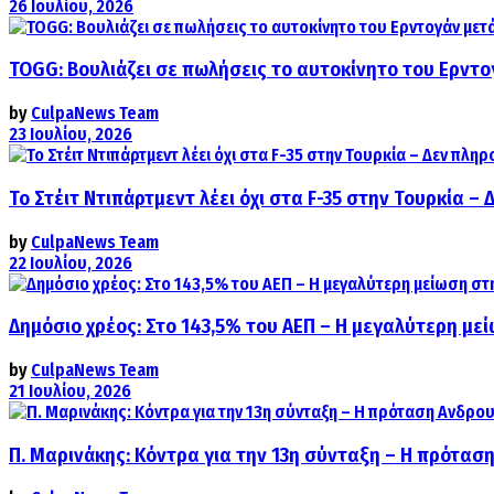
26 Ιουλίου, 2026
TOGG: Βουλιάζει σε πωλήσεις το αυτοκίνητο του Ερντο
by
CulpaNews Team
23 Ιουλίου, 2026
Το Στέιτ Ντιπάρτμεντ λέει όχι στα F-35 στην Τουρκία –
by
CulpaNews Team
22 Ιουλίου, 2026
Δημόσιο χρέος: Στο 143,5% του ΑΕΠ – Η μεγαλύτερη με
by
CulpaNews Team
21 Ιουλίου, 2026
Π. Μαρινάκης: Κόντρα για την 13η σύνταξη – Η πρόταση