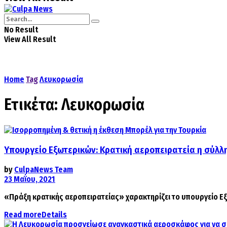
No Result
View All Result
Home
Tag
Λευκορωσία
Ετικέτα:
Λευκορωσία
Υπουργείο Εξωτερικών: Κρατική αεροπειρατεία η σύλλ
by
CulpaNews Team
23 Μαΐου, 2021
«Πράξη κρατικής αεροπειρατείας» χαρακτηρίζει το υπουργείο Εξ
Read more
Details