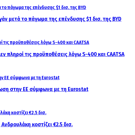
γάν μετά το πάγωμα της επένδυσης $1 δισ. της BYD
 Δεν πληροί τις προϋποθέσεις λόγω S-400 και CAATSA
ίωση στην ΕΕ σύμφωνα με τη Eurostat
 Ανδρουλάκη κοστίζει €2,5 δισ.