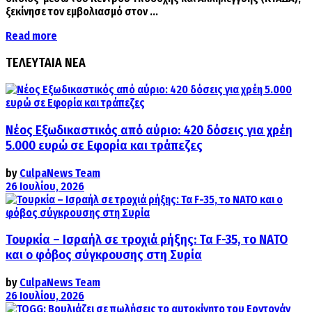
ξεκίνησε τον εμβολιασμό στον ...
Details
Read more
ΤΕΛΕΥΤΑΙΑ ΝΕΑ
Νέος Εξωδικαστικός από αύριο: 420 δόσεις για χρέη
5.000 ευρώ σε Εφορία και τράπεζες
by
CulpaNews Team
26 Ιουλίου, 2026
Τουρκία – Ισραήλ σε τροχιά ρήξης: Τα F-35, το ΝΑΤΟ
και ο φόβος σύγκρουσης στη Συρία
by
CulpaNews Team
26 Ιουλίου, 2026