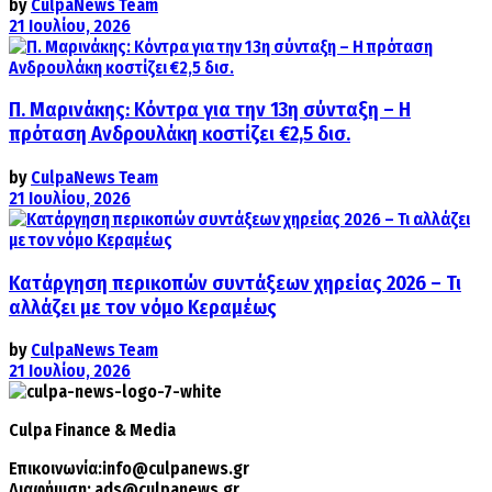
by
CulpaNews Team
21 Ιουλίου, 2026
Π. Μαρινάκης: Κόντρα για την 13η σύνταξη – Η
πρόταση Ανδρουλάκη κοστίζει €2,5 δισ.
by
CulpaNews Team
21 Ιουλίου, 2026
Κατάργηση περικοπών συντάξεων χηρείας 2026 – Τι
αλλάζει με τον νόμο Κεραμέως
by
CulpaNews Team
21 Ιουλίου, 2026
Culpa
Finance & Media
Επικοινωνία:
info@culpanews.gr
Διαφήμιση:
ads@culpanews.gr