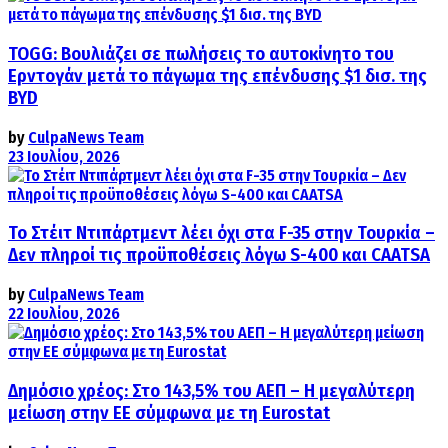
TOGG: Βουλιάζει σε πωλήσεις το αυτοκίνητο του
Ερντογάν μετά το πάγωμα της επένδυσης $1 δισ. της
BYD
by
CulpaNews Team
23 Ιουλίου, 2026
Το Στέιτ Ντιπάρτμεντ λέει όχι στα F-35 στην Τουρκία –
Δεν πληροί τις προϋποθέσεις λόγω S-400 και CAATSA
by
CulpaNews Team
22 Ιουλίου, 2026
Δημόσιο χρέος: Στο 143,5% του ΑΕΠ – Η μεγαλύτερη
μείωση στην ΕΕ σύμφωνα με τη Eurostat