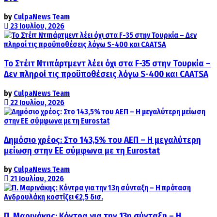
by
CulpaNews Team
23 Ιουλίου, 2026
Το Στέιτ Ντιπάρτμεντ λέει όχι στα F-35 στην Τουρκία –
Δεν πληροί τις προϋποθέσεις λόγω S-400 και CAATSA
by
CulpaNews Team
22 Ιουλίου, 2026
Δημόσιο χρέος: Στο 143,5% του ΑΕΠ – Η μεγαλύτερη
μείωση στην ΕΕ σύμφωνα με τη Eurostat
by
CulpaNews Team
21 Ιουλίου, 2026
Π. Μαρινάκης: Κόντρα για την 13η σύνταξη – Η