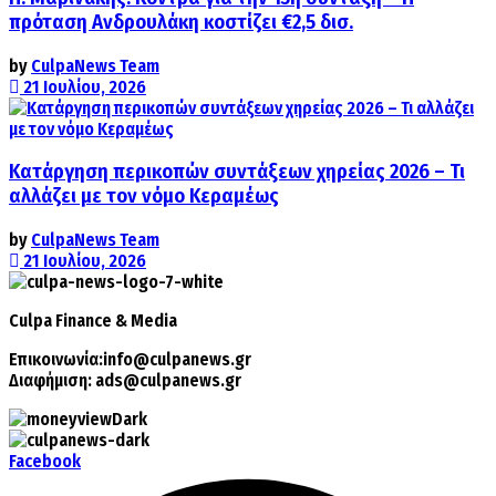
πρόταση Ανδρουλάκη κοστίζει €2,5 δισ.
by
CulpaNews Team
21 Ιουλίου, 2026
Κατάργηση περικοπών συντάξεων χηρείας 2026 – Τι
αλλάζει με τον νόμο Κεραμέως
by
CulpaNews Team
21 Ιουλίου, 2026
Culpa
Finance & Media
Επικοινωνία:
info@culpanews.gr
Διαφήμιση:
ads@culpanews.gr
Facebook