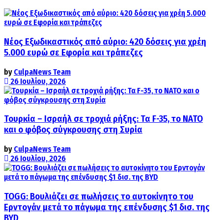
Νέος Εξωδικαστικός από αύριο: 420 δόσεις για χρέη
5.000 ευρώ σε Εφορία και τράπεζες
by
CulpaNews Team
26 Ιουλίου, 2026
Τουρκία – Ισραήλ σε τροχιά ρήξης: Τα F-35, το ΝΑΤΟ
και ο φόβος σύγκρουσης στη Συρία
by
CulpaNews Team
26 Ιουλίου, 2026
TOGG: Βουλιάζει σε πωλήσεις το αυτοκίνητο του
Ερντογάν μετά το πάγωμα της επένδυσης $1 δισ. της
BYD