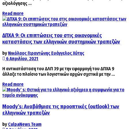
αξιολόγησης ...
Details
Read more
ΔΠΧΑ 9: Oι επιπτώσεις του στις οικονομικές
καταστάσεις των ελληνικών συστημικών τραπεζών
by
Νικόλαος Γεραντώνης Ευάγγελος Χύτης
6 Απριλίου, 2021
Η αντικατάσταση του ΔΛΠ 39 με την εφαρμογή του ΔΠΧΑ 9
άλλαξε το πλαίσιο των λογιστικών αρχών σχετικά με την ...
Details
Read more
Moody’s: Αναβάθμισε τις προοπτικές (outlook) των
ελληνικών τραπεζών
by
CulpaNews Team