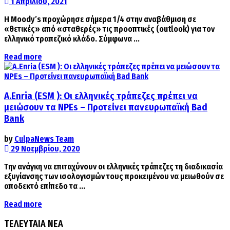
1 Απριλίου, 2021
Η Moody’s προχώρησε σήμερα 1/4 στην αναβάθμιση σε
«θετικές» από «σταθερές» τις προοπτικές (outlook) για τον
ελληνικό τραπεζικό κλάδο. Σύμφωνα ...
Details
Read more
A.Enria (ESM ): Οι ελληνικές τράπεζες πρέπει να
μειώσουν τα NPEs – Προτείνει πανευρωπαϊκή Bad
Bank
by
CulpaNews Team
29 Νοεμβρίου, 2020
Την ανάγκη να επιταχύνουν οι ελληνικές τράπεζες τη διαδικασία
εξυγίανσης των ισολογισμών τους προκειμένου να μειωθούν σε
αποδεκτό επίπεδο τα ...
Details
Read more
ΤΕΛΕΥΤΑΙΑ ΝΕΑ