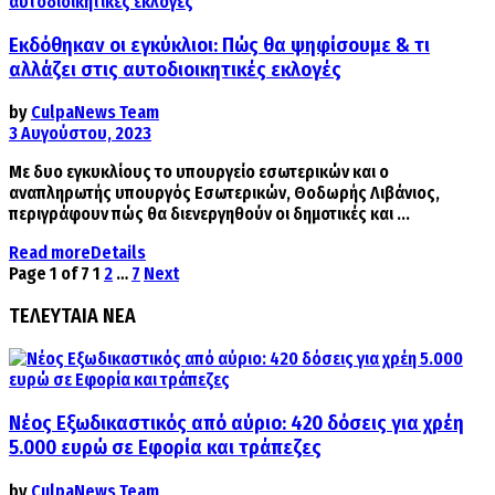
Εκδόθηκαν οι εγκύκλιοι: Πώς θα ψηφίσουμε & τι
αλλάζει στις αυτοδιοικητικές εκλογές
by
CulpaNews Team
3 Αυγούστου, 2023
Με δυο εγκυκλίους το υπουργείο εσωτερικών και ο
αναπληρωτής υπουργός Εσωτερικών, Θοδωρής Λιβάνιος,
περιγράφουν πώς θα διενεργηθούν οι δημοτικές και ...
Read more
Details
Page 1 of 7
1
2
…
7
Next
ΤΕΛΕΥΤΑΙΑ ΝΕΑ
Νέος Εξωδικαστικός από αύριο: 420 δόσεις για χρέη
5.000 ευρώ σε Εφορία και τράπεζες
by
CulpaNews Team