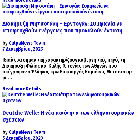
Διακήρυξη Μητσοτάκη – Ερντογάν: Συμφωνία να
αποφευχθούν ενέργειες που προκαλούν ένταση
by
CulpaNews Team
7 Δεκεμβρίου, 2023
Ιδιαίτερα σημαντική χαρακτηρίζουν κυβερνητικές πηγές τη
Διακήρυξη Φιλίας και Καλής Γειτονίας των Αθηνών που
υπέγραψαν ο Έλληνας πρωθυπουργός Κυριάκος Μητσοτάκης
με ...
Read more
Details
Deutche Welle: Η νέα ποιότητα των ελληνοτουρκικών
σχέσεων
by
CulpaNews Team
5 Δεκεμβρίου, 2023