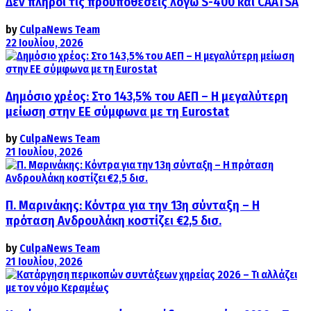
Δεν πληροί τις προϋποθέσεις λόγω S-400 και CAATSA
by
CulpaNews Team
22 Ιουλίου, 2026
Δημόσιο χρέος: Στο 143,5% του ΑΕΠ – Η μεγαλύτερη
μείωση στην ΕΕ σύμφωνα με τη Eurostat
by
CulpaNews Team
21 Ιουλίου, 2026
Π. Μαρινάκης: Κόντρα για την 13η σύνταξη – Η
πρόταση Ανδρουλάκη κοστίζει €2,5 δισ.
by
CulpaNews Team
21 Ιουλίου, 2026