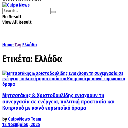
No Result
View All Result
Home
Tag
Ελλάδα
Ετικέτα:
Ελλάδα
Μητσοτάκης & Χριστοδουλίδης ενισχύουν τη
συνεργασία σε ενέργεια, πολιτική προστασία και
Κυπριακό με κοινό ευρωπαϊκό όραμα
by
CulpaNews Team
12 Νοεμβρίου, 2025