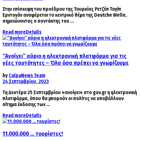
Στην επίσκεψη του προέδρου της Τουρκίας Ρετζέπ Ταγίπ
Ερντογάν αναφέρεται το κεντρικό θέμα της Deutche Welle,
σημειώνοντας ο συντάκτης του ...
Read more
Details
“Ανοίγει” αύριο η ηλεκτρονική πλατφόρμα για τις
νέες ταυτότητες – Όλα όσα πρέπει να γνωρίζουμε
by
CulpaNews Team
24 Σεπτεμβρίου, 2023
Τη Δευτέρα 25 Σεπτεμβρίου «ανοίγει» στο gov.gr η ηλεκτρονική
πλατφόρμα, όπου θα μπορούν οι πολίτες να υποβάλλουν
αίτημα έκδοσης των ...
Read more
Details
11.000.000 … τουρίστες!