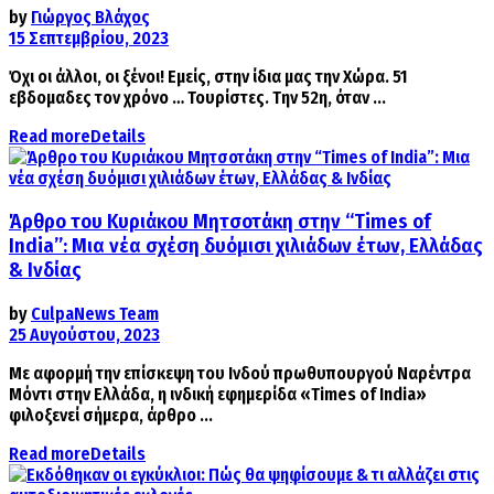
by
Γιώργος Βλάχος
15 Σεπτεμβρίου, 2023
Όχι οι άλλοι, οι ξένοι! Εμείς, στην ίδια μας την Χώρα. 51
εβδομαδες τον χρόνο … Τουρίστες. Την 52η, όταν ...
Read more
Details
Άρθρο του Κυριάκου Μητσοτάκη στην “Times of
India”: Μια νέα σχέση δυόμισι χιλιάδων έτων, Ελλάδας
& Ινδίας
by
CulpaNews Team
25 Αυγούστου, 2023
Με αφορμή την επίσκεψη του Ινδού πρωθυπουργού Ναρέντρα
Μόντι στην Ελλάδα, η ινδική εφημερίδα «Times of India»
φιλοξενεί σήμερα, άρθρο ...
Read more
Details