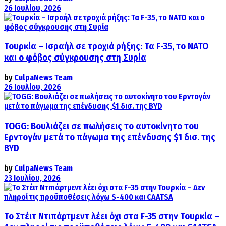
26 Ιουλίου, 2026
Τουρκία – Ισραήλ σε τροχιά ρήξης: Τα F-35, το ΝΑΤΟ
και ο φόβος σύγκρουσης στη Συρία
by
CulpaNews Team
26 Ιουλίου, 2026
TOGG: Βουλιάζει σε πωλήσεις το αυτοκίνητο του
Ερντογάν μετά το πάγωμα της επένδυσης $1 δισ. της
BYD
by
CulpaNews Team
23 Ιουλίου, 2026
Το Στέιτ Ντιπάρτμεντ λέει όχι στα F-35 στην Τουρκία –