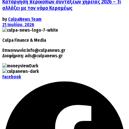
Κατάργηση περικοπών συντάξεων χηρείας 2026 – Τι
αλλάζει με τον νόμο Κεραμέως
by
CulpaNews Team
21 Ιουλίου, 2026
Culpa
Finance & Media
Επικοινωνία:
info@culpanews.gr
Διαφήμιση:
ads@culpanews.gr
Facebook