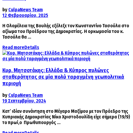
by
CulpaNews Team
12 Φεβρουαρίου, 2025
Η Ολομέλεια της Βουλής εξέλεξε τον Κωνσταντίνο Τασούλα στο
αξίωμα του Προέδρου της Δημοκρατίας. Η ορκωμοσία του κ.
Τασούλα θα ...
Read more
Details
Κυρ. Μητσοτάκης: Ελλάδα & Κύπρος πυλώνες
σταθερότητας σε μία πολύ ταραγμένη γεωπολιτικά
περιοχή
by
CulpaNews Team
19 Σεπτεμβρίου, 2024
Κατ’ ιδίαν συνάντηση στο Μέγαρο Μαξίμου με τον Πρόεδρο της
Κυπριακής Δημοκρατίας Νίκο Χριστοδουλίδη είχε σήμερα (19/9)
το πρωί,ο Πρωθυπουργός ...
Read more
Details