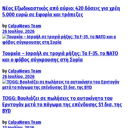
Νέος Εξωδικαστικός από αύριο: 420 δόσεις για χρέη
5.000 ευρώ σε Εφορία και τράπεζες
by
CulpaNews Team
26 Ιουλίου, 2026
Τουρκία – Ισραήλ σε τροχιά ρήξης: Τα F-35, το ΝΑΤΟ
και ο φόβος σύγκρουσης στη Συρία
by
CulpaNews Team
26 Ιουλίου, 2026
TOGG: Βουλιάζει σε πωλήσεις το αυτοκίνητο του
Ερντογάν μετά το πάγωμα της επένδυσης $1 δισ. της
BYD
by
CulpaNews Team
23 Ιουλίου, 2026