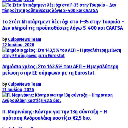
Το Στέιτ Ντιπάρτμεντ λέει όχι στα F-35 στην Τουρκία –
Δεν πληροί τις προϋποθέσεις λόγω S-400 και CAATSA
by
CulpaNews Team
22 Ιουλίου, 2026
Δημόσιο χρέος: Στο 143,5% του ΑΕΠ – Η μεγαλύτερη
μείωση στην ΕΕ σύμφωνα με τη Eurostat
by
CulpaNews Team
21 Ιουλίου, 2026
Π. Μαρινάκης: Κόντρα για την 13η σύνταξη – Η
πρόταση Ανδρουλάκη κοστίζει €2,5 δισ.