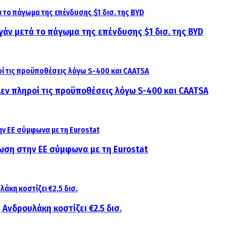
γάν μετά το πάγωμα της επένδυσης $1 δισ. της BYD
 Δεν πληροί τις προϋποθέσεις λόγω S-400 και CAATSA
ίωση στην ΕΕ σύμφωνα με τη Eurostat
 Ανδρουλάκη κοστίζει €2,5 δισ.