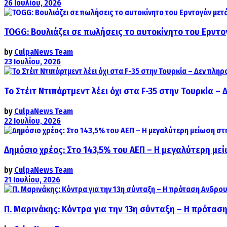
26 Ιουλίου, 2026
TOGG: Βουλιάζει σε πωλήσεις το αυτοκίνητο του Ερντο
by
CulpaNews Team
23 Ιουλίου, 2026
Το Στέιτ Ντιπάρτμεντ λέει όχι στα F-35 στην Τουρκία –
by
CulpaNews Team
22 Ιουλίου, 2026
Δημόσιο χρέος: Στο 143,5% του ΑΕΠ – Η μεγαλύτερη με
by
CulpaNews Team
21 Ιουλίου, 2026
Π. Μαρινάκης: Κόντρα για την 13η σύνταξη – Η πρόταση