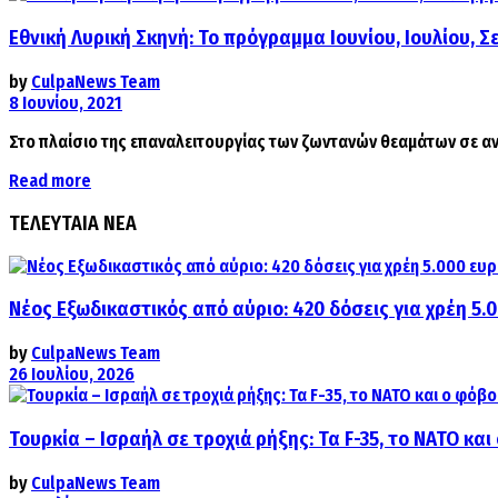
Εθνική Λυρική Σκηνή: Το πρόγραμμα Ιουνίου, Ιουλίου, Σ
by
CulpaNews Team
8 Ιουνίου, 2021
Στο πλαίσιο της επαναλειτουργίας των ζωντανών θεαμάτων σε ανο
Details
Read more
ΤΕΛΕΥΤΑΙΑ ΝΕΑ
Νέος Εξωδικαστικός από αύριο: 420 δόσεις για χρέη 5.
by
CulpaNews Team
26 Ιουλίου, 2026
Τουρκία – Ισραήλ σε τροχιά ρήξης: Τα F-35, το ΝΑΤΟ κ
by
CulpaNews Team