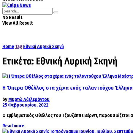
No Result
View All Result
Home
Tag
Εθνική Λυρική Σκηνή
Ετικέτα:
Εθνική Λυρική Σκηνή
Η Όπερα Οθέλλος στα χέρια ενός ταλαντούχου Έλληνα 
by
Μυρτώ Αξελεράντου
25 Φεβρουαρίου, 2022
Ο εμβληματικός Οθέλλος του Τζουζέππε Βέρντι, παρουσιάζεται απ
Details
Read more