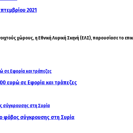
επτεμβρίου 2021
ιχτούς χώρους, η Εθνική Λυρική Σκηνή (ΕΛΣ), παρουσίασε το επικ
000 ευρώ σε Εφορία και τράπεζες
αι ο φόβος σύγκρουσης στη Συρία