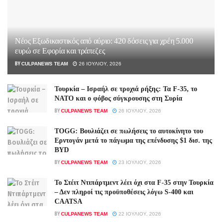
Νέος Εξωδικαστικός από αύριο: 420 δόσεις για χρέη 5.000
ευρώ σε Εφορία και τράπεζες
BY
CULPANEWS TEAM
26 ΙΟΥΛΊΟΥ, 2026
Τουρκία – Ισραήλ σε τροχιά ρήξης: Τα F-35, το
ΝΑΤΟ και ο φόβος σύγκρουσης στη Συρία
BY
CULPANEWS TEAM
26 ΙΟΥΛΊΟΥ, 2026
TOGG: Βουλιάζει σε πωλήσεις το αυτοκίνητο του
Ερντογάν μετά το πάγωμα της επένδυσης $1 δισ. της
BYD
BY
CULPANEWS TEAM
23 ΙΟΥΛΊΟΥ, 2026
Το Στέιτ Ντιπάρτμεντ λέει όχι στα F-35 στην Τουρκία
– Δεν πληροί τις προϋποθέσεις λόγω S-400 και
CAATSA
BY
CULPANEWS TEAM
22 ΙΟΥΛΊΟΥ, 2026