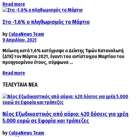
Details
Read more
Στο -1,6% ο πληθωρισμός το Μάρτιο
by
CulpaNews Team
9 Απριλίου, 2021
Μείωση κατά 1,6% κατέγραψε ο Δείκτης Τιμών Καταναλωτή
(ΔΤΚ) τον Μάρτιο 2021, έναντι του αντίστοιχου Μαρτίου του
προηγουμένου έτους, σύμφωνα ...
Details
Read more
ΤΕΛΕΥΤΑΙΑ ΝΕΑ
Νέος Εξωδικαστικός από αύριο: 420 δόσεις για χρέη
5.000 ευρώ σε Εφορία και τράπεζες
by
CulpaNews Team