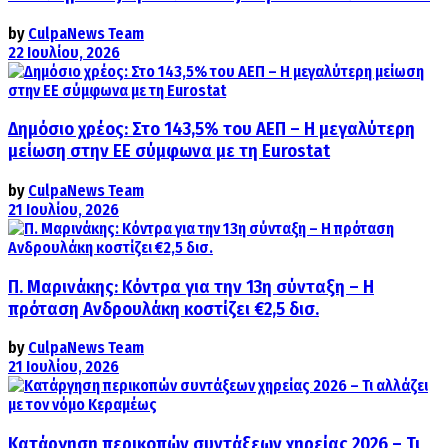
by
CulpaNews Team
22 Ιουλίου, 2026
Δημόσιο χρέος: Στο 143,5% του ΑΕΠ – Η μεγαλύτερη
μείωση στην ΕΕ σύμφωνα με τη Eurostat
by
CulpaNews Team
21 Ιουλίου, 2026
Π. Μαρινάκης: Κόντρα για την 13η σύνταξη – Η
πρόταση Ανδρουλάκη κοστίζει €2,5 δισ.
by
CulpaNews Team
21 Ιουλίου, 2026
Κατάργηση περικοπών συντάξεων χηρείας 2026 – Τι