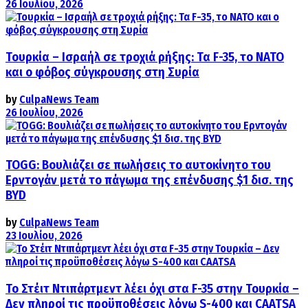
26 Ιουλίου, 2026
Τουρκία – Ισραήλ σε τροχιά ρήξης: Τα F-35, το ΝΑΤΟ
και ο φόβος σύγκρουσης στη Συρία
by
CulpaNews Team
26 Ιουλίου, 2026
TOGG: Βουλιάζει σε πωλήσεις το αυτοκίνητο του
Ερντογάν μετά το πάγωμα της επένδυσης $1 δισ. της
BYD
by
CulpaNews Team
23 Ιουλίου, 2026
Το Στέιτ Ντιπάρτμεντ λέει όχι στα F-35 στην Τουρκία –
Δεν πληροί τις προϋποθέσεις λόγω S-400 και CAATSA