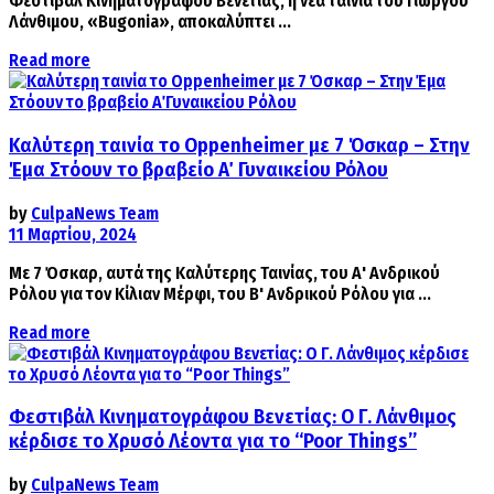
Φεστιβάλ Κινηματογράφου Βενετίας, η νέα ταινία του Γιώργου
Λάνθιμου, «Bugonia», αποκαλύπτει ...
Details
Read more
Καλύτερη ταινία το Oppenheimer με 7 Όσκαρ – Στην
Έμα Στόουν το βραβείο Α΄ Γυναικείου Ρόλου
by
CulpaNews Team
11 Μαρτίου, 2024
Με 7 Όσκαρ, αυτά της Καλύτερης Ταινίας, του Α' Ανδρικού
Ρόλου για τον Κίλιαν Μέρφι, του Β' Ανδρικού Ρόλου για ...
Details
Read more
Φεστιβάλ Κινηματογράφου Βενετίας: Ο Γ. Λάνθιμος
κέρδισε το Χρυσό Λέοντα για το “Poor Things”
by
CulpaNews Team