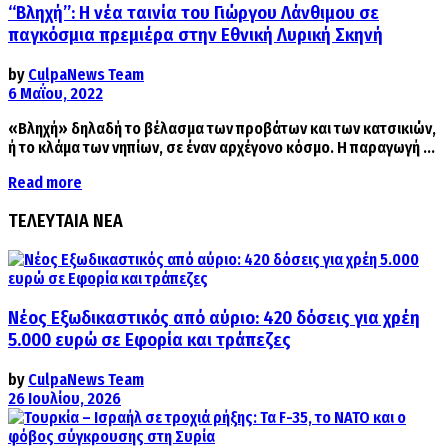
“Βληχή”: Η νέα ταινία του Γιώργου Λάνθιμου σε
παγκόσμια πρεμιέρα στην Εθνική Λυρική Σκηνή
by
CulpaNews Team
6 Μαΐου, 2022
«Βληχή» δηλαδή το βέλασμα των προβάτων και των κατσικιών,
ή το κλάμα των νηπίων, σε έναν αρχέγονο κόσμο. Η παραγωγή ...
Details
Read more
ΤΕΛΕΥΤΑΙΑ ΝΕΑ
Νέος Εξωδικαστικός από αύριο: 420 δόσεις για χρέη
5.000 ευρώ σε Εφορία και τράπεζες
by
CulpaNews Team
26 Ιουλίου, 2026