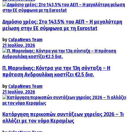
Δημόσιο χρέος: Στο 143,5% του ΑΕΠ – Η μεγαλύτερη
μείωση στην ΕΕ σύμφωνα με τη Eurostat
by
CulpaNews Team
21 Ιουλίου, 2026
Π. Μαρινάκης: Κόντρα για την 13η σύνταξη – Η
πρόταση Ανδρουλάκη κοστίζει €2,5 δισ.
by
CulpaNews Team
21 Ιουλίου, 2026
Κατάργηση περικοπών συντάξεων χηρείας 2026 – Τι
αλλάζει με τον νόμο Κεραμέως