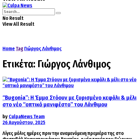
No Result
View All Result
Home
Tag
Γιώργος Λάνθιμος
Ετικέτα:
Γιώργος Λάνθιμος
“Bugonia”: Η Έμμα Στόουν με ξυρισμένο κεφάλι & μέλι
στο νέο “οπτικό μανιφέστο” του Λάνθιμου
by
CulpaNews Team
26 Αυγούστου, 2025
Λίγες μόλις ημέρες πριν την αναμενόμενη πρεμιέρα της στο