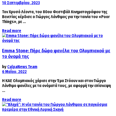
10 Σεπτεμβρίου, 2023
Τον Χρυσό Λέοντα, του 80ου Φεστιβάλ Κινηματογράφου της
Βενετίας κέρδισε ο Γιώργος Λάνθιμος για την ταινία του «Poor
Things», με ...
Details
Read more
Emma Stone: Πήρε δώρο φανέλα του Ολυμπιακού με
το όνομά της
by
CulpaNews Team
6 Μαΐου, 2022
Η ΚΑΕ Ολυμπιακός χάρισε στην Έμα Στόουν και στον Γιώργο
Λάνθιμο φανέλες με τα ονόματά τους, με αφορμή την επίσκεψη
...
Details
Read more