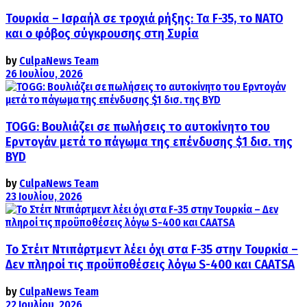
Τουρκία – Ισραήλ σε τροχιά ρήξης: Τα F-35, το ΝΑΤΟ
και ο φόβος σύγκρουσης στη Συρία
by
CulpaNews Team
26 Ιουλίου, 2026
TOGG: Βουλιάζει σε πωλήσεις το αυτοκίνητο του
Ερντογάν μετά το πάγωμα της επένδυσης $1 δισ. της
BYD
by
CulpaNews Team
23 Ιουλίου, 2026
Το Στέιτ Ντιπάρτμεντ λέει όχι στα F-35 στην Τουρκία –
Δεν πληροί τις προϋποθέσεις λόγω S-400 και CAATSA
by
CulpaNews Team
22 Ιουλίου, 2026