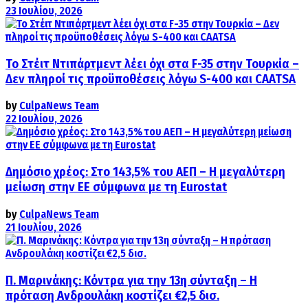
23 Ιουλίου, 2026
Το Στέιτ Ντιπάρτμεντ λέει όχι στα F-35 στην Τουρκία –
Δεν πληροί τις προϋποθέσεις λόγω S-400 και CAATSA
by
CulpaNews Team
22 Ιουλίου, 2026
Δημόσιο χρέος: Στο 143,5% του ΑΕΠ – Η μεγαλύτερη
μείωση στην ΕΕ σύμφωνα με τη Eurostat
by
CulpaNews Team
21 Ιουλίου, 2026
Π. Μαρινάκης: Κόντρα για την 13η σύνταξη – Η
πρόταση Ανδρουλάκη κοστίζει €2,5 δισ.