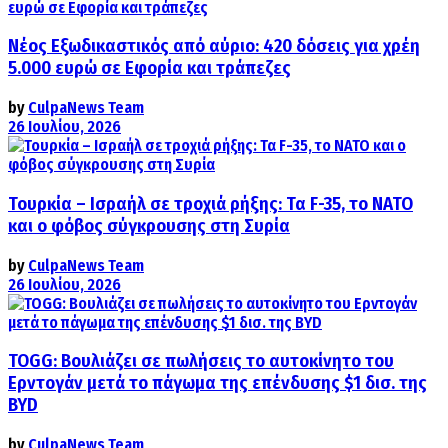
Νέος Εξωδικαστικός από αύριο: 420 δόσεις για χρέη
5.000 ευρώ σε Εφορία και τράπεζες
by
CulpaNews Team
26 Ιουλίου, 2026
Τουρκία – Ισραήλ σε τροχιά ρήξης: Τα F-35, το ΝΑΤΟ
και ο φόβος σύγκρουσης στη Συρία
by
CulpaNews Team
26 Ιουλίου, 2026
TOGG: Βουλιάζει σε πωλήσεις το αυτοκίνητο του
Ερντογάν μετά το πάγωμα της επένδυσης $1 δισ. της
BYD
by
CulpaNews Team