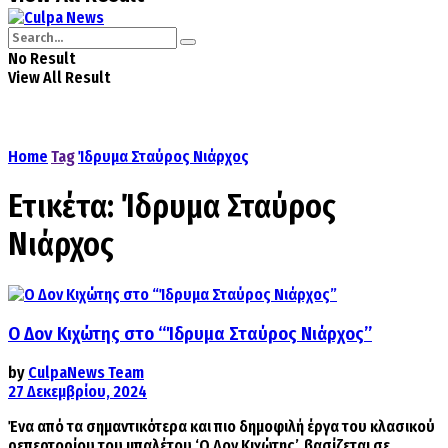
No Result
View All Result
Home
Tag
Ίδρυμα Σταύρος Νιάρχος
Ετικέτα:
Ίδρυμα Σταύρος
Νιάρχος
Ο Δον Κιχώτης στο “Ίδρυμα Σταύρος Νιάρχος”
by
CulpaNews Team
27 Δεκεμβρίου, 2024
Ένα από τα σημαντικότερα και πιο δημοφιλή έργα του κλασικού
ρεπερτορίου του μπαλέτου ‘Ο Δον Κιχώτης’, βασίζεται σε