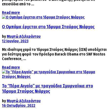
επεισόδια από το ...
Details
Read more
Ο Ομπάμα έρχεται στο Ίδρυμα Σταύρος Νιάρχος
by
Μυρτώ Αξελεράντου
12 Ιουνίου, 2023
Με ιδιαίτερη χαρά το Ίδρυμα Σταύρος Νιάρχος (ΙΣΝ) υποδέχεται
για δεύτερη φορά τον Πρόεδρο Barack Obama στο SNF Nostos
Conference, ...
Details
Read more
Το “Πέρα Αιγαίο” με τραγούδια Σμυρναίικα στο
Ίδρυμα Σταύρος Νιάρχος
by
Μυρτώ Αξελεράντου
16 Οκτωβρίου, 2022