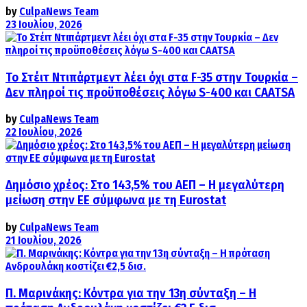
by
CulpaNews Team
23 Ιουλίου, 2026
Το Στέιτ Ντιπάρτμεντ λέει όχι στα F-35 στην Τουρκία –
Δεν πληροί τις προϋποθέσεις λόγω S-400 και CAATSA
by
CulpaNews Team
22 Ιουλίου, 2026
Δημόσιο χρέος: Στο 143,5% του ΑΕΠ – Η μεγαλύτερη
μείωση στην ΕΕ σύμφωνα με τη Eurostat
by
CulpaNews Team
21 Ιουλίου, 2026
Π. Μαρινάκης: Κόντρα για την 13η σύνταξη – Η