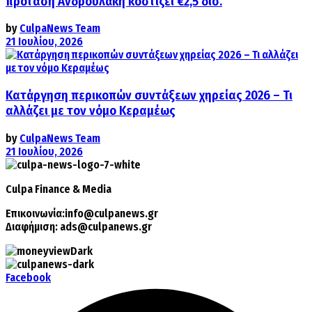
πρόταση Ανδρουλάκη κοστίζει €2,5 δισ.
by
CulpaNews Team
21 Ιουλίου, 2026
Κατάργηση περικοπών συντάξεων χηρείας 2026 – Τι
αλλάζει με τον νόμο Κεραμέως
by
CulpaNews Team
21 Ιουλίου, 2026
Culpa
Finance & Media
Επικοινωνία:
info@culpanews.gr
Διαφήμιση:
ads@culpanews.gr
Facebook