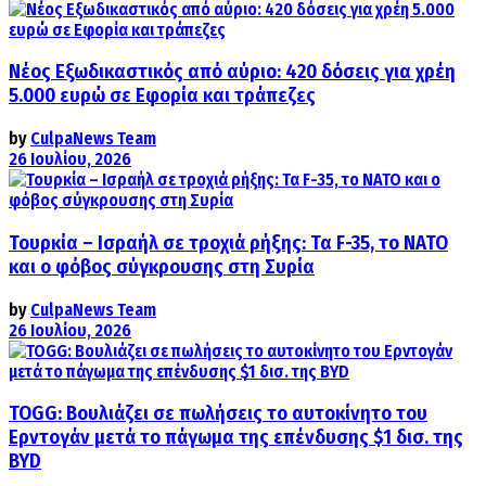
Νέος Εξωδικαστικός από αύριο: 420 δόσεις για χρέη
5.000 ευρώ σε Εφορία και τράπεζες
by
CulpaNews Team
26 Ιουλίου, 2026
Τουρκία – Ισραήλ σε τροχιά ρήξης: Τα F-35, το ΝΑΤΟ
και ο φόβος σύγκρουσης στη Συρία
by
CulpaNews Team
26 Ιουλίου, 2026
TOGG: Βουλιάζει σε πωλήσεις το αυτοκίνητο του
Ερντογάν μετά το πάγωμα της επένδυσης $1 δισ. της
BYD