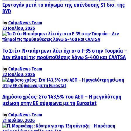
Ερντογάν μετά το πάγωμα της επένδυσης $1 δισ. της
BYD
by
CulpaNews Team
23 Ιουλίου, 2026
Το Στέιτ Ντιπάρτμεντ λέει όχι στα F-35 στην Τουρκία –
Δεν πληροί τις προϋποθέσεις λόγω S-400 και CAATSA
by
CulpaNews Team
22 Ιουλίου, 2026
Δημόσιο χρέος: Στο 143,5% του ΑΕΠ – Η μεγαλύτερη
μείωση στην ΕΕ σύμφωνα με τη Eurostat
by
CulpaNews Team
21 Ιουλίου, 2026