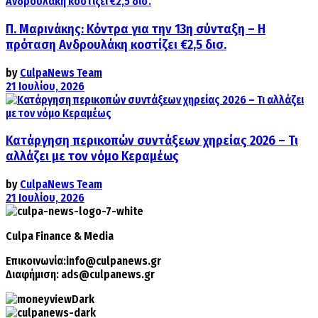
Π. Μαρινάκης: Κόντρα για την 13η σύνταξη – Η
πρόταση Ανδρουλάκη κοστίζει €2,5 δισ.
by
CulpaNews Team
21 Ιουλίου, 2026
Κατάργηση περικοπών συντάξεων χηρείας 2026 – Τι
αλλάζει με τον νόμο Κεραμέως
by
CulpaNews Team
21 Ιουλίου, 2026
Culpa
Finance & Media
Επικοινωνία:
info@culpanews.gr
Διαφήμιση:
ads@culpanews.gr