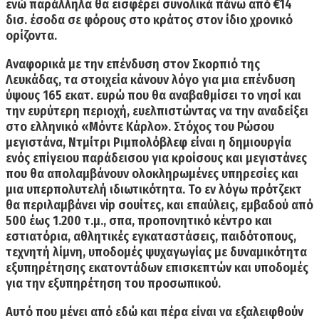
ενώ παράλληλα θα εισφέρει συνολικά πάνω από €14
δισ. έσοδα σε φόρους στο κράτος στον ίδιο χρονικό
ορίζοντα.
Αναφορικά με την επένδυση στον
Σκορπιό της
Λευκάδας,
τα στοιχεία κάνουν λόγο για μια επένδυση
ύψους
165 εκατ. ευρώ
που θα αναβαθμίσει το νησί και
την ευρύτερη περιοχή, ευελπιστώντας να την αναδείξει
στο ελληνικό «Μόντε Κάρλο». Στόχος του Ρώσου
μεγιστάνα, Ντμίτρι Ριμπολόβλεφ είναι η δημιουργία
ενός επίγειου παράδεισου για κροίσους και μεγιστάνες
που θα απολαμβάνουν ολοκληρωμένες υπηρεσίες και
μια υπερπολυτελή ιδιωτικότητα. Το εν λόγω πρότζεκτ
θα περιλαμβάνει vip σουίτες, και επαύλεις, εμβαδού από
500 έως 1.200 τ.μ., σπα, προπονητικό κέντρο και
εστιατόρια, αθλητικές εγκαταστάσεις, παιδότοπους,
τεχνητή λίμνη, υποδομές ψυχαγωγίας με δυναμικότητα
εξυπηρέτησης εκατοντάδων επισκεπτών και υποδομές
για την εξυπηρέτηση του προσωπικού.
Αυτό που μένει από εδώ και πέρα είναι να εξαλειφθούν