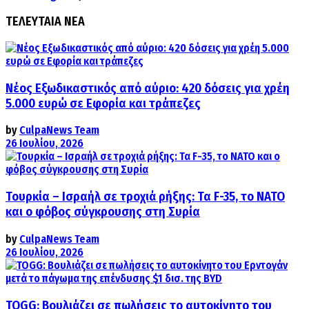
ΤΕΛΕΥΤΑΙΑ ΝΕΑ
Νέος Εξωδικαστικός από αύριο: 420 δόσεις για χρέη
5.000 ευρώ σε Εφορία και τράπεζες
by
CulpaNews Team
26 Ιουλίου, 2026
Τουρκία – Ισραήλ σε τροχιά ρήξης: Τα F-35, το ΝΑΤΟ
και ο φόβος σύγκρουσης στη Συρία
by
CulpaNews Team
26 Ιουλίου, 2026
TOGG: Βουλιάζει σε πωλήσεις το αυτοκίνητο του