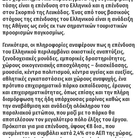
τάσης είναι
η επένδυση στο Ελληνικό
και
η επένδυση
στον Σκορπιό της Λευκάδας.
Ένας από τους βασικούς
στόχους της επένδυσης του Ελληνικού είναι η ανάδειξη
της Αθήνας ως ενός εκ των σημαντικών τουριστικών
προορισμών παγκοσμίως.
Γενικότερα, οι πληροφορίες αναφέρουν πως η επένδυση
του Ελληνικού περιλαμβάνει οικιστικές αναπτύξεις,
ξενοδοχειακές μονάδες, εμπορικές δραστηριότητες,
χώρους οικογενειακής απασχόλησης – διασκέδασης,
μουσεία, κέντρα πολιτισμού, κέντρα υγείας και ευεξίας,
αθλητικές εγκαταστάσεις και χώρους αναψυχής, ένα
πρότυπο επιχειρηματικό πάρκο εκπαίδευσης, έρευνας
και επιχειρηματικότητας, όπως επίσης και την πλήρη
διαμόρφωση της ήδη υπάρχουσας μαρίνας καθώς και
την αναβάθμιση και ανάδειξη ολόκληρου του
παραλιακού μετώπου, που μαζί με το πάρκο θα
αποτελέσουν τον μεγαλύτερο πόλο έλξης του έργου.
Πρόκειται για μια επένδυση, ύψους €8 δισ., που
αναμένεται να συμβάλει κατά 2,4% στο ΑΕΠ της χώρας,