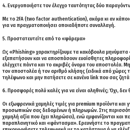
4. Ενεργοποιήστε τον έλεγχο ταυτότητας δύο παραγόντω
Με το 2FA (two factor authentication)
, ακόμα κι αν κάπο
για να πραγματοποιήσει οποιαδήποτε συναλλαγή.
5. Προστατευτείτε από το «ψάρεμα»
Ως «Phishing» χαρακτηρίζουμε τα κακόβουλα μηνύματα
εξαπατήσουν και να αποσπάσουν ευαίσθητες πληροφορί
ελέγχετε πάντα και το ακριβές όνομα του αποστολέα. Μ
τον αποστολέα ή τον αριθμό κλήσης (ειδικά από χώρες τ
τηλέφωνο και μην πατήσετε σε κανένα link που σας ζητά 
6. Προσφορές πολύ καλές για να είναι αληθινές; Όχι, δεν
Οι εξωφρενικά χαμηλές τιμές για premium προϊόντα και 
προσωπικών σας δεδομένων ή πληρωμών. Στις περισσότε
χαμηλή αξία που έχει πληρώσει), ενώ εμφανίζονται και 
παραπλανητικό και «φάντασμα». Ερευνήστε το πραγματι
επικοινωνήσετε τηλεφωνικά με το κατάστημα ή να ελέγξ