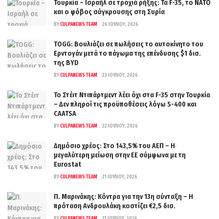
Τουρκία – Ισραήλ σε τροχιά ρήξης: Τα F-35, το ΝΑΤΟ
και ο φόβος σύγκρουσης στη Συρία
BY
CULPANEWS TEAM
26 ΙΟΥΛΊΟΥ, 2026
TOGG: Βουλιάζει σε πωλήσεις το αυτοκίνητο του
Ερντογάν μετά το πάγωμα της επένδυσης $1 δισ.
της BYD
BY
CULPANEWS TEAM
23 ΙΟΥΛΊΟΥ, 2026
Το Στέιτ Ντιπάρτμεντ λέει όχι στα F-35 στην Τουρκία
– Δεν πληροί τις προϋποθέσεις λόγω S-400 και
CAATSA
BY
CULPANEWS TEAM
22 ΙΟΥΛΊΟΥ, 2026
Δημόσιο χρέος: Στο 143,5% του ΑΕΠ – Η
μεγαλύτερη μείωση στην ΕΕ σύμφωνα με τη
Eurostat
BY
CULPANEWS TEAM
21 ΙΟΥΛΊΟΥ, 2026
Π. Μαρινάκης: Κόντρα για την 13η σύνταξη – Η
πρόταση Ανδρουλάκη κοστίζει €2,5 δισ.
BY
CULPANEWS TEAM
21 ΙΟΥΛΊΟΥ, 2026