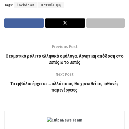
Tags:
lockdown
Κατάθλιψη
Previous Post
Θεαματικό ράλι τα ελληνικά ομόλογα. Αρνητική απόδοση στο
2ετές & το 3ετές
Next Post
Το εμβόλιο έρχεται … αλλά ποιος θα χρεωθεί τις πιθανές
παρενέργειες