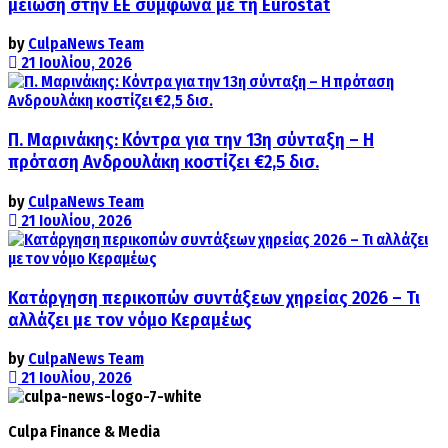
μείωση στην ΕΕ σύμφωνα με τη Eurostat
by
CulpaNews Team
21 Ιουλίου, 2026
Π. Μαρινάκης: Κόντρα για την 13η σύνταξη – Η
πρόταση Ανδρουλάκη κοστίζει €2,5 δισ.
by
CulpaNews Team
21 Ιουλίου, 2026
Κατάργηση περικοπών συντάξεων χηρείας 2026 – Τι
αλλάζει με τον νόμο Κεραμέως
by
CulpaNews Team
21 Ιουλίου, 2026
Culpa
Finance & Media