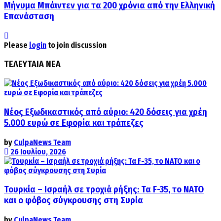
Μήνυμα Μπάιντεν για τα 200 χρόνια από την Ελληνική
Επανάσταση
Please
login
to join discussion
ΤΕΛΕΥΤΑΙΑ ΝΕΑ
Νέος Εξωδικαστικός από αύριο: 420 δόσεις για χρέη
5.000 ευρώ σε Εφορία και τράπεζες
by
CulpaNews Team
26 Ιουλίου, 2026
Τουρκία – Ισραήλ σε τροχιά ρήξης: Τα F-35, το ΝΑΤΟ
και ο φόβος σύγκρουσης στη Συρία
by
CulpaNews Team