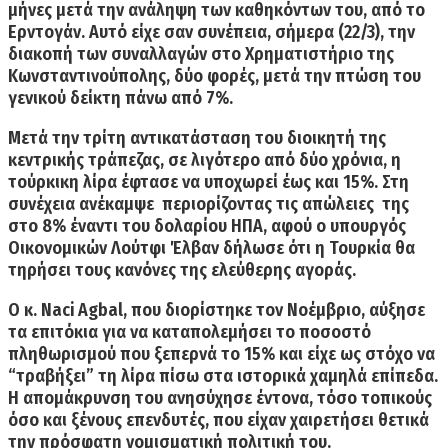
μήνες μετά την ανάληψη των καθηκόντων του, από το
Ερντογάν. Αυτό είχε σαν συνέπεια, σήμερα (22/3), την
διακοπή των συναλλαγών
στο
Χρηματιστήριο της
Κωνσταντινούπολης
, δύο φορές, μετά την πτώση του
γενικού δείκτη πάνω από 7%.
Μετά την τρίτη αντικατάσταση του διοικητή της
κεντρικής τράπεζας, σε λιγότερο από δύο χρόνια,
η
τούρκικη λίρα έφτασε να υποχωρεί έως και 15%.
Στη
συνέχεια ανέκαμψε περιορίζοντας τις απώλειες της
στο 8% έναντι του δολαρίου ΗΠΑ, αφού ο υπουργός
Οικονομικών Λούτφι Έλβαν δήλωσε ότι η Τουρκία θα
τηρήσει τους κανόνες της ελεύθερης αγοράς.
Ο κ. Naci Agbal, που διορίστηκε τον Νοέμβριο, αύξησε
τα επιτόκια για να καταπολεμήσει το
ποσοστό
πληθωρισμού που ξεπερνά το 15%
και είχε ως στόχο να
“τραβήξει” τη λίρα πίσω στα ιστορικά χαμηλά επίπεδα.
Η απομάκρυνση του ανησύχησε έντονα, τόσο τοπικούς
όσο και ξένους επενδυτές, που είχαν χαιρετήσει θετικά
την πρόσφατη νομισματική πολιτική του.