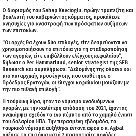
Ο διορισμός του Sahap Kavcioglu, πρώην τραπεζίτη και
βουλευτή του κυβερνώντος κόμματος, προκάλεσε
ανησυχίες για αναστροφή των πρόσφατων αυξήσεων
των επιτοκίων.
“Οι αρχές θα έχουν δύο επιλογές, είτε δεσμεύονται να
χρησιμοποιήσουν τα επιτόκια για τη σταθεροποίηση
των αγορών, είτε επιβάλλουν ελέγχους κεφαλαίου”,
δήλωσε ο Per Hammarlund, senior strategist της SEB
Research και συμπλήρωσε: “Δεδομένης της ολοένα και
πιο αυταρχικής προσέγγισης που υιοθέτησε ο
Πρόεδρος Ερντογάν, οι έλεγχοι κεφαλαίου μοιάζουν με
την πιο πιθανή επιλογή”.
Η τούρκικη λίρα, ήταν το νόμισμα αναδυόμενων
αγορών, με την καλύτερη απόδοση του 2021, έχοντας
ανακάμψει σχεδόν το ένα πέμπτο από το χαμηλό έναντι
του δολαρίου ΗΠΑ.
Την περασμένη εβδομάδα, το
τουρκικό νόμισμα αυξήθηκε έντονα αφού ο κ. Agbal
αύξησε τα επιτόκια κατά 2 ποσοστιαίες μονάδες,