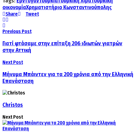
Tags:
Ερντογάν
Τουρκία
τούρκικη λίρα
Τουρκική
οικονομία
Χρηματιστήριο Κωνσταντινούπολης
Share
Tweet
Previous Post
Γιατί φτάσαμε στην επίταξη 206 ιδιωτών γιατρών
στην Αττική
Next Post
Μήνυμα Μπάιντεν για τα 200 χρόνια από την Ελληνική
Επανάσταση
Christos
Next Post