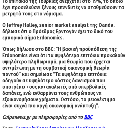
Το επιτόκιο της Τουρκίας ανέρχεται στο 19%, το οποίο
έχει προσελκύσει ξένους επενδυτές να σταθμεύσουν τα
μετρητά τους στο νόμισμα.
Ο Jeffrey Halley, senior market analyst της Oanda,
δήλωσε ότι ο Πρόεδρος Ερντογάν έχει το δικό του
εμπορικό σήμα Erdonomics.
Όπως δήλωσε στο BBC: “Η βασική προϋπόθεση της
Erdonomics είναι ότι
τα υψηλότερα επιτόκια προκαλούν
υψηλότερο πληθωρισμό
, μια θεωρία που έρχεται
αντιμέτωπη με τη συμβατική οικονομική θεωρία
παντού” και σημείωσε “Τα υψηλότερα επιτόκια
οδηγούν σε υψηλότερο κόστος δανεισμού
που
αποτρέπει τους καταναλωτές από υπερβολικές
δαπάνες,
ενώ ενθαρρύνει τους ανθρώπους να
εξοικονομήσουν χρήματα. Ωστόσο, το μειονέκτημα
είναι συχνά πιο αργή οικονομική ανάπτυξη”.
Culpanews.gr με πληροφορίες από το
BBC