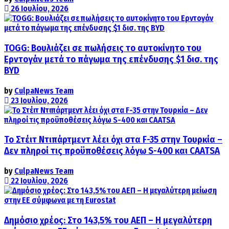
26 Ιουλίου, 2026
TOGG: Βουλιάζει σε πωλήσεις το αυτοκίνητο του
Ερντογάν μετά το πάγωμα της επένδυσης $1 δισ. της
BYD
by
CulpaNews Team
23 Ιουλίου, 2026
Το Στέιτ Ντιπάρτμεντ λέει όχι στα F-35 στην Τουρκία –
Δεν πληροί τις προϋποθέσεις λόγω S-400 και CAATSA
by
CulpaNews Team
22 Ιουλίου, 2026
Δημόσιο χρέος: Στο 143,5% του ΑΕΠ – Η μεγαλύτερη