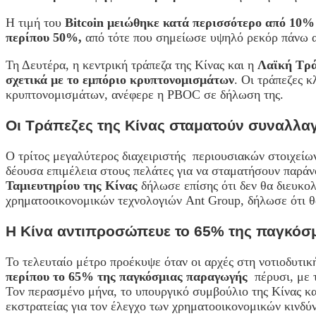
Η τιμή του
Bitcoin μειώθηκε κατά περισσότερο από 10%
περίπου 50%,
από τότε που σημείωσε υψηλό ρεκόρ πάνω α
Τη Δευτέρα, η κεντρική τράπεζα της Κίνας και η
Λαϊκή Τρά
σχετικά με το εμπόριο κρυπτονομισμάτων
. Οι τράπεζες 
κρυπτονομισμάτων, ανέφερε η PBOC σε δήλωση της.
Οι Τράπεζες της Κίνας σταματούν συναλλα
Ο τρίτος μεγαλύτερος διαχειριστής περιουσιακών στοιχείω
δέουσα επιμέλεια στους πελάτες για να σταματήσουν παρά
Ταμιευτηρίου της Κίνας
δήλωσε επίσης ότι δεν θα διευκο
χρηματοοικονομικών τεχνολογιών Ant Group, δήλωσε ότι 
Η Κίνα αντιπροσώπευε το 65% της παγκόσ
Το τελευταίο μέτρο προέκυψε όταν οι αρχές στη νοτιοδυτικ
περίπου το 65% της παγκόσμιας παραγωγής
πέρυσι, με τ
Τον περασμένο μήνα, το υπουργικό συμβούλιο της Κίνας κα
εκστρατείας για τον έλεγχο των χρηματοοικονομικών κινδύ