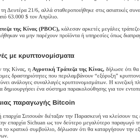
τη Δευτέρα 21/6, αλλά σταθεροποιήθηκε στις ασιατικές συν
πό 63.000 $ τον Απρίλιο.
πεζα της Κίνας (PBOC),
κάλεσαν αρκετές μεγάλες τράπεζε
κλήθηκαν να μην παρέχουν προϊόντα ή υπηρεσίες όπως διαπρ
γές με κρυπτονομίσματα
ν της Κίνας, η
Αγροτική Τράπεζα της Κίνας,
δήλωσε ότι θα 
νομες δραστηριότητες που περιλαμβάνουν “εξόρυξη” κρυπτο
λύνει ανάλογες συναλλαγές κρυπτονομισμάτων. Η κινεζική π
θα δημιουργήσει ένα σύστημα παρακολούθησης για τον εντ
μιας παραγωγής Bitcoin
ή επαρχία Σιτσουάν διέταξαν την Παρασκευή να κλείσουν τις 
ην επαρχία Sichuan ως τον δεύτερο μεγαλύτερο παραγωγό τ
ι το κρατικό συμβούλιο, δήλωσαν ότι θα καταργήσουν την ε
νων.