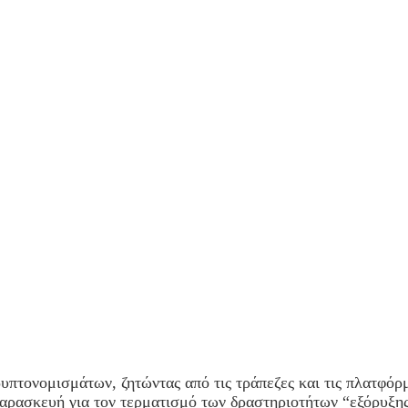
πτονομισμάτων, ζητώντας από τις τράπεζες και τις πλατφ
ρασκευή για τον τερματισμό των δραστηριοτήτων “εξόρυξης