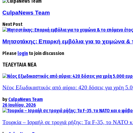
CulpaNews Team
Next Post
Μητσοτάκης: Eπαρκή εμβόλια για το χειμώνα & 
Please
login
to join discussion
ΤΕΛΕΥΤΑΙΑ ΝΕΑ
Νέος Εξωδικαστικός από αύριο: 420 δόσεις για χρέη 5.
by
CulpaNews Team
26 Ιουλίου, 2026
Τουρκία – Ισραήλ σε τροχιά ρήξης: Τα F-35, το ΝΑΤΟ 