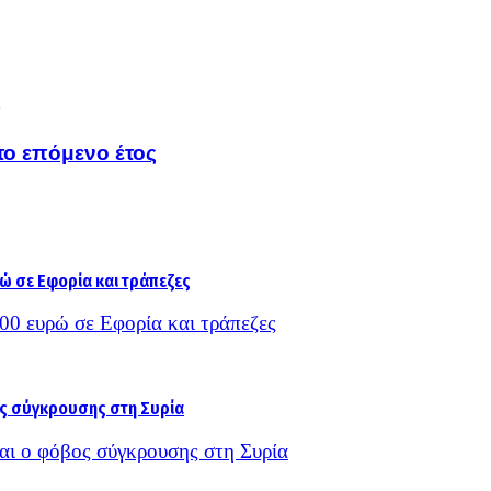
το επόμενο έτος
000 ευρώ σε Εφορία και τράπεζες
και ο φόβος σύγκρουσης στη Συρία