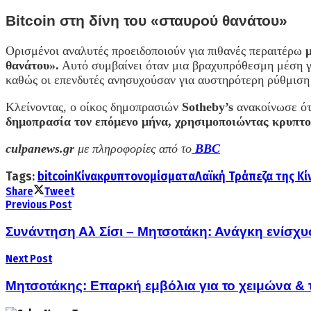
Bitcoin στη δίνη του «σταυρού θανάτου»
Ορισμένοι αναλυτές προειδοποιούν για πιθανές περαιτέρω
θανάτου».
Αυτό συμβαίνει όταν μια βραχυπρόθεσμη μέση γ
καθώς οι επενδυτές ανησυχούσαν για αυστηρότερη ρύθμιση
Κλείνοντας, ο οίκος δημοπρασιών
Sotheby’s
ανακοίνωσε ό
δημοπρασία τον επόμενο μήνα, χρησιμοποιώντας κρυπτ
culpanews.gr
με πληροφορίες από το
BBC
Tags:
bitcoin
Κίνα
κρυπτονομίσματα
Λαϊκή Τράπεζα της Κί
Share
Tweet
Previous Post
Συνάντηση Αλ Σίσι – Μητσοτάκη: Ανάγκη ενίσχ
Next Post
Μητσοτάκης: Eπαρκή εμβόλια για το χειμώνα & 