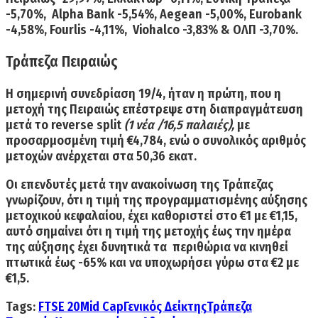
-5,70%, Alpha Bank -5,54%, Aegean -5,00%, Eurobank
-4,58%, Fourlis -4,11%, Viohalco -3,83% & ΟΛΠ -3,70%.
Τράπεζα Πειραιώς
Η σημερινή συνεδρίαση 19/4, ήταν η πρώτη, που η
μετοχή της
Πειραιώς επέστρεψε στη διαπραγμάτευση
μετά το reverse split
(1 νέα /16,5 παλαιές),
με
προσαρμοσμένη τιμή €4,784, ενώ ο συνολικός αριθμός
μετοχών ανέρχεται στα 50,36 εκατ.
Οι επενδυτές μετά την ανακοίνωση της Τράπεζας
γνωρίζουν, ότι η τιμή της προγραμματισμένης αύξησης
μετοχικού κεφαλαίου, έχει καθοριστεί στο €1 με €1,15,
αυτό σημαίνει ότι η τιμή της μετοχής έως την ημέρα
της αύξησης
έχει δυνητικά τα περιθώρια να κινηθεί
πτωτικά έως -65% και να υποχωρήσει γύρω στα €2 με
€1,5.
Tags:
FTSE 20
Mid Cap
Γενικός Δείκτης
Τράπεζα