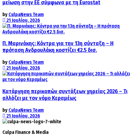
μείωση στην ΕΕ σύμφωνα με τη Eurostat
by
CulpaNews Team
21 Ιουλίου, 2026
Π. Μαρινάκης: Κόντρα για την 13η σύνταξη – Η
πρόταση Ανδρουλάκη κοστίζει €2,5 δισ.
by
CulpaNews Team
21 Ιουλίου, 2026
Κατάργηση περικοπών συντάξεων χηρείας 2026 – Τι
αλλάζει με τον νόμο Κεραμέως
by
CulpaNews Team
21 Ιουλίου, 2026
Culpa
Finance & Media