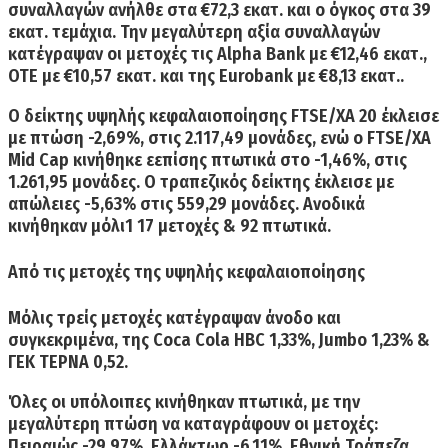
συναλλαγών ανήλθε στα €72,3 εκατ.
και ο όγκος στα 39
εκατ. τεμάχια. Την μεγαλύτερη αξία συναλλαγών
κατέγραψαν οι μετοχές τις
Alpha Bank
με €12,46 εκατ.,
ΟΤΕ
με €10,57 εκατ. και της
Eurobank
με €8,13 εκατ..
Ο δείκτης υψηλής κεφαλαιοποίησης
FTSE/XA 20 έκλεισε
με πτώση -2,69%
, στις 2.117,49 μονάδες, ενώ
ο FTSE/XA
Mid Cap κινήθηκε εεπίσης πτωτικά στο -1,46%
, στις
1.261,95 μονάδες.
Ο τραπεζικός δείκτης έκλεισε με
απώλειες -5,63%
στις 559,29 μονάδες. Ανοδικά
κινήθηκαν μόλι1 17 μετοχές & 92 πτωτικά.
Από τις μετοχές της υψηλής κεφαλαιοποίησης
Μόλις τρείς μετοχές κατέγραψαν άνοδο
και
συγκεκριμένα, της Coca Cola HBC 1,33%, Jumbo 1,23% &
ΓΕΚ ΤΕΡΝΑ 0,52.
Όλες οι
υπόλοιπες κινήθηκαν πτωτικά,
με την
μεγαλύτερη πτώση να καταγράφουν οι μετοχές:
Πειραιώς -29,97%, Ελλάκτωρ -6,11%, Εθνική Τράπεζα