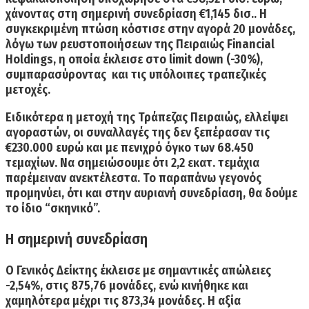
χάνοντας στη σημερινή συνεδρίαση €1,145 δισ.
. Η
συγκεκριμένη πτώση κόστισε στην αγορά 20 μονάδες,
λόγω των ρευστοποιήσεων της Πειραιώς Financial
Holdings, η οποία έκλεισε στο limit down (-30%),
συμπαρασύροντας και τις υπόλοιπες τραπεζικές
μετοχές.
Ειδικότερα η μετοχή της Τράπεζας Πειραιώς, ελλείψει
αγοραστών,
οι συναλλαγές της δεν ξεπέρασαν τις
€230.000 ευρώ και με πενιχρό όγκο των 68.450
τεμαχίων
. Να σημειώσουμε ότι 2,2 εκατ. τεμάχια
παρέμειναν ανεκτέλεστα. Το παραπάνω γεγονός
προμηνύει, ότι και στην αυριανή συνεδρίαση,
θα δούμε
το ίδιο “σκηνικό”.
Η σημερινή συνεδρίαση
Ο
Γενικός Δείκτης έκλεισε με σημαντικές απώλειες
-2,54%
, στις 875,76 μονάδες, ενώ κινήθηκε και
χαμηλότερα μέχρι τις 873,34 μονάδες.
Η αξία