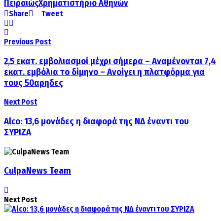
Πειραιώς
Χρηματιστήριο Αθηνών
Share
Tweet
Previous Post
2,5 εκατ. εμβολιασμοί μέχρι σήμερα – Αναμένονται 7,4
εκατ. εμβόλια το δίμηνο – Ανοίγει η πλατφόρμα για
τους 50αρηδες
Next Post
Alco: 13,6 μονάδες η διαφορά της ΝΔ έναντι του
ΣΥΡΙΖΑ
CulpaNews Team
Next Post