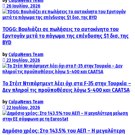
by
CulpaNews Team
26 Ιουλίου, 2026
TOGG: Βουλιάζει σε πωλήσεις το αυτοκίνητο του
Ερντογάν μετά το πάγωμα της επένδυσης $1 δισ. της
BYD
by
CulpaNews Team
23 Ιουλίου, 2026
Το Στέιτ Ντιπάρτμεντ λέει όχι στα F-35 στην Τουρκία –
Δεν πληροί τις προϋποθέσεις λόγω S-400 και CAATSA
by
CulpaNews Team
22 Ιουλίου, 2026
Δημόσιο χρέος: Στο 143,5% του ΑΕΠ – Η μεγαλύτερη