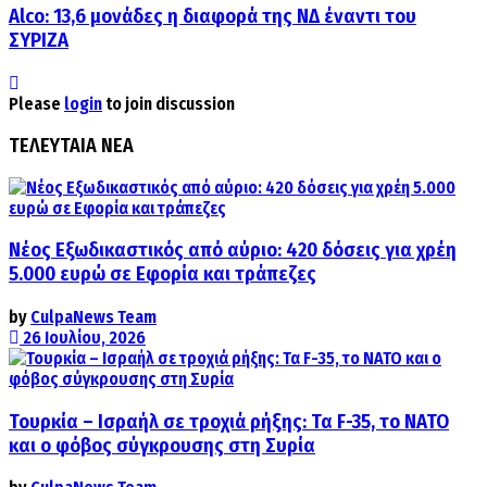
Alco: 13,6 μονάδες η διαφορά της ΝΔ έναντι του
ΣΥΡΙΖΑ
Please
login
to join discussion
ΤΕΛΕΥΤΑΙΑ ΝΕΑ
Νέος Εξωδικαστικός από αύριο: 420 δόσεις για χρέη
5.000 ευρώ σε Εφορία και τράπεζες
by
CulpaNews Team
26 Ιουλίου, 2026
Τουρκία – Ισραήλ σε τροχιά ρήξης: Τα F-35, το ΝΑΤΟ
και ο φόβος σύγκρουσης στη Συρία