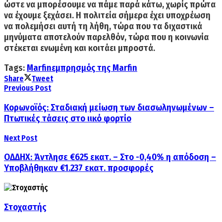
ώστε να μπορέσουμε να πάμε παρά κάτω, χωρίς πρώτα
να έχουμε ξεχάσει. Η πολιτεία σήμερα έχει υποχρέωση
να πολεμήσει αυτή τη λήθη, τώρα που τα διχαστικά
μηνύματα αποτελούν παρελθόν,
τώρα που η κοινωνία
στέκεται ενωμένη και κοιτάει μπροστά.
Tags:
Marfin
εμπρησμός της Marfin
Share
Tweet
Previous Post
Κορωνοϊός: Σταδιακή μείωση των διασωληνωμένων –
Πτωτικές τάσεις στο ιικό φορτίo
Next Post
ΟΔΔΗΧ: Άντλησε €625 εκατ. – Στο -0,40% η απόδοση –
Υποβλήθηκαν €1.237 εκατ. προ­­­σφο­ρές
Στοχαστής