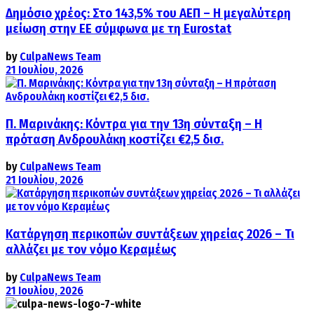
Δημόσιο χρέος: Στο 143,5% του ΑΕΠ – Η μεγαλύτερη
μείωση στην ΕΕ σύμφωνα με τη Eurostat
by
CulpaNews Team
21 Ιουλίου, 2026
Π. Μαρινάκης: Κόντρα για την 13η σύνταξη – Η
πρόταση Ανδρουλάκη κοστίζει €2,5 δισ.
by
CulpaNews Team
21 Ιουλίου, 2026
Κατάργηση περικοπών συντάξεων χηρείας 2026 – Τι
αλλάζει με τον νόμο Κεραμέως
by
CulpaNews Team
21 Ιουλίου, 2026