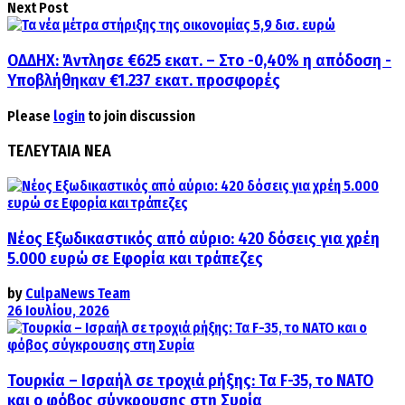
Next Post
ΟΔΔΗΧ: Άντλησε €625 εκατ. – Στο -0,40% η απόδοση -
Υποβλήθηκαν €1.237 εκατ. προ­­­σφο­ρές
Please
login
to join discussion
ΤΕΛΕΥΤΑΙΑ ΝΕΑ
Νέος Εξωδικαστικός από αύριο: 420 δόσεις για χρέη
5.000 ευρώ σε Εφορία και τράπεζες
by
CulpaNews Team
26 Ιουλίου, 2026
Τουρκία – Ισραήλ σε τροχιά ρήξης: Τα F-35, το ΝΑΤΟ
και ο φόβος σύγκρουσης στη Συρία