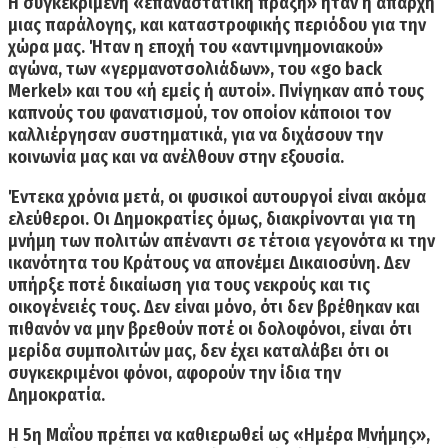
Η συγκεκριμένη «επαναστατική πράξη» ήταν η απαρχή
μιας παράλογης, και καταστροφικής περιόδου για την
χώρα μας. Ήταν η εποχή του «αντιμνημονιακού»
αγώνα, των «γερμανοτσολιάδων», του «go back
Μerkel» και του «ή εμείς ή αυτοί». Πνίγηκαν από τους
καπνούς του φανατισμού, τον οποίον κάποιοι τον
καλλιέργησαν συστηματικά, για να διχάσουν την
κοινωνία μας και να ανέλθουν στην εξουσία.
Έντεκα χρόνια μετά, οι φυσικοί αυτουργοί είναι ακόμα
ελεύθεροι. Οι Δημοκρατίες όμως, διακρίνονται για τη
μνήμη των πολιτών απέναντι σε τέτοια γεγονότα κι την
ικανότητα του Κράτους να απονέμει Δικαιοσύνη.
Δεν
υπήρξε ποτέ δικαίωση για τους νεκρούς
και τις
οικογένειές τους.
Δεν είναι μόνο, ότι δεν βρέθηκαν και
πιθανόν να μην βρεθούν ποτέ οι δολοφόνοι, είναι ότι
μερίδα συμπολιτών μας, δεν έχει καταλάβει ότι οι
συγκεκριμένοι φόνοι,
αφορούν την ίδια την
Δημοκρατία.
Η
5η Μαΐου πρέπει να καθιερωθεί ως «Ημέρα Μνήμης»,